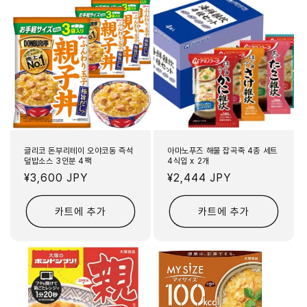
글리코 돈부리테이 오야코동 즉석
아마노푸즈 해물 잡곡죽 4종 세트
덮밥소스 3인분 4팩
4식입 x 2개
정
¥3,600 JPY
정
¥2,444 JPY
가
가
카트에 추가
카트에 추가