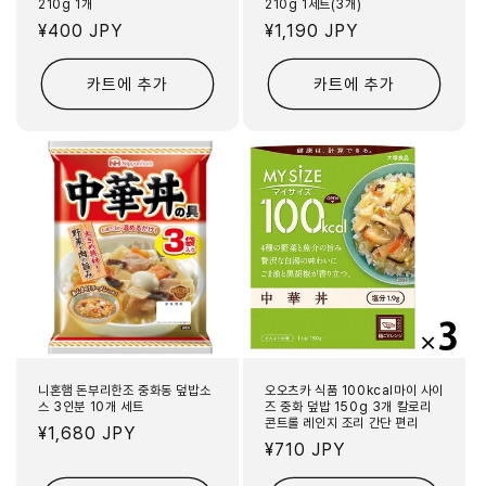
210g 1개
210g 1세트(3개)
정
¥400 JPY
정
¥1,190 JPY
가
가
카트에 추가
카트에 추가
니혼햄 돈부리한조 중화동 덮밥소
오오츠카 식품 100kcal마이 사이
스 3인분 10개 세트
즈 중화 덮밥 150g 3개 칼로리
콘트롤 레인지 조리 간단 편리
정
¥1,680 JPY
정
¥710 JPY
가
가