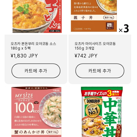
오츠카 본돈부리 오야코동 소스
오츠카 마이사이즈 오야코동
180g x 5팩
150g 3개입
정
¥1,830 JPY
정
¥742 JPY
가
가
카트에 추가
카트에 추가