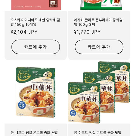
오츠카 마이사이즈 게살 앙카케 덮
에자키 글리코 돈부리테이 중화덮
밥 150g 10개입
밥 160g 3팩
정
¥2,104 JPY
정
¥1,770 JPY
가
가
카트에 추가
카트에 추가
몸 쉬프트 당질 콘트롤 중화 덮밥
몸 쉬프트 당질 콘트롤 중화 덮밥