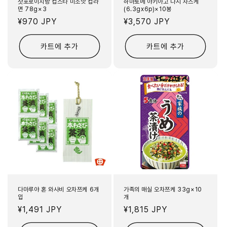
삿포로이치방 컵스타 미소맛 컵라
하마토메 야키아고 다시 차즈케
면 78g×3
(6.3gx6p)×10봉
정
¥970 JPY
정
¥3,570 JPY
가
가
카트에 추가
카트에 추가
다마루야 혼 와사비 오차쯔케 6개
가족의 매실 오차쯔케 33g×10
입
개
정
¥1,491 JPY
정
¥1,815 JPY
가
가