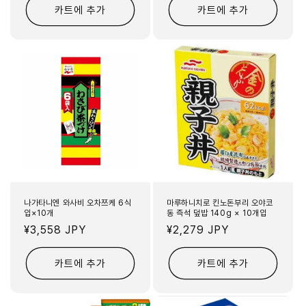
카트에 추가
카트에 추가
나가타니엔 와사비 오차쯔케 6식
마루하니치로 킨노돈부리 오야코
입×10개
동 즉석 덮밥 140g × 10개입
정
¥3,558 JPY
정
¥2,279 JPY
가
가
카트에 추가
카트에 추가