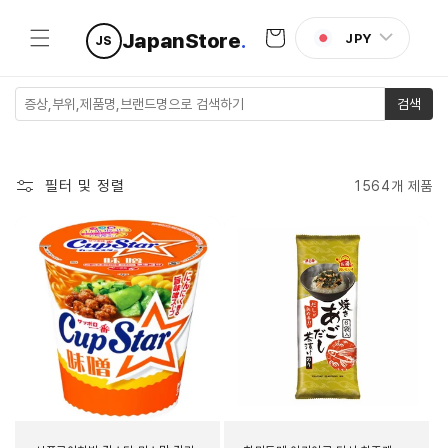
콘텐츠로
카
건너뛰기
JapanStore
.
JPY
JS
트
검색
필터 및 정렬
1564개 제품