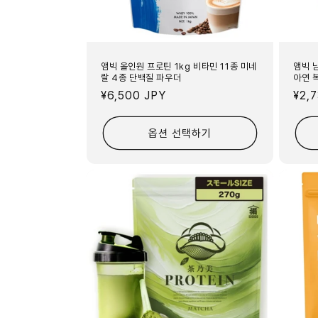
앰빅 올인원 프로틴 1kg 비타민 11종 미네
앰빅 
랄 4종 단백질 파우더
아연 
정
¥6,500 JPY
정
¥2,
가
가
옵션 선택하기