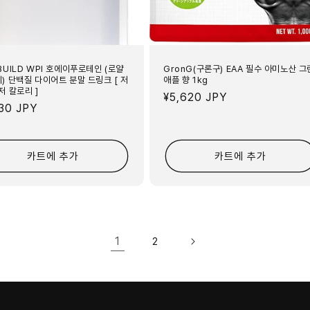
BUILD WPI 호에이푸로테인 (로얄
GronG(구론구) EAA 필수 아미노산 그
티) 단백질 다이어트 분말 드링크 [ 저
애플 향 1kg
저 칼로리 ]
정
¥5,620 JPY
230 JPY
가
카트에 추가
카트에 추가
1
2