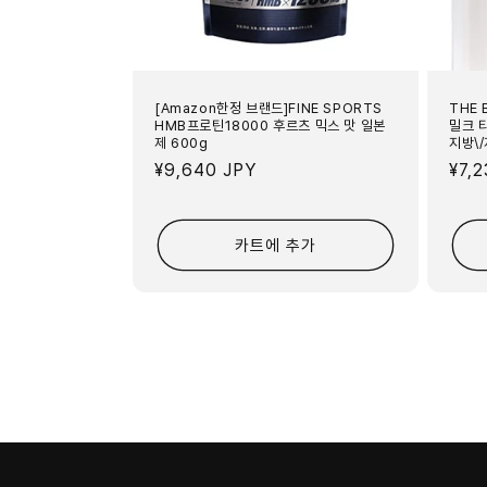
[Amazon한정 브랜드]FINE SPORTS
THE 
HMB프로틴18000 후르츠 믹스 맛 일본
밀크 
제 600g
지방\/
정
¥9,640 JPY
정
¥7,
가
가
카트에 추가