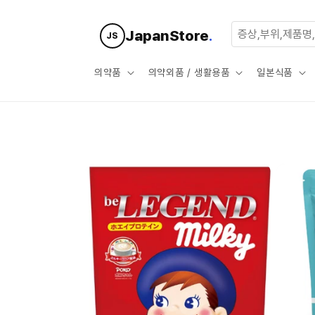
콘텐츠로
건너뛰기
JapanStore
.
JS
의약품
의약외품 / 생활용품
일본식품