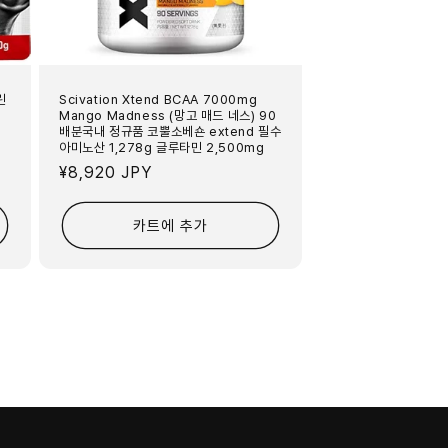
린
Scivation Xtend BCAA 7000mg
Mango Madness (망고 매드 네스) 90
배분국내 정규품 코뿔소베숀 extend 필수
아미노산 1,278g 글루타민 2,500mg
정
¥8,920 JPY
가
카트에 추가