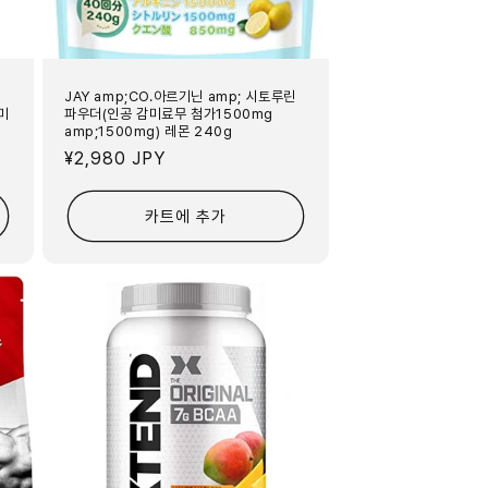
JAY amp;CO.아르기닌 amp; 시토루린
아미
파우더(인공 감미료무 첨가1500mg
amp;1500mg) 레몬 240g
정
¥2,980 JPY
가
카트에 추가