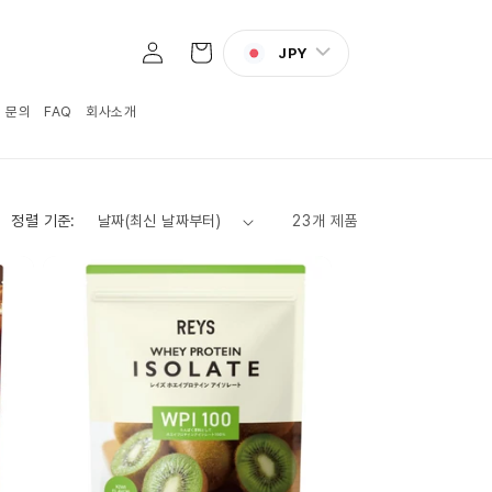
로
카
그
JPY
트
인
:1 문의
FAQ
회사소개
정렬 기준:
23개 제품