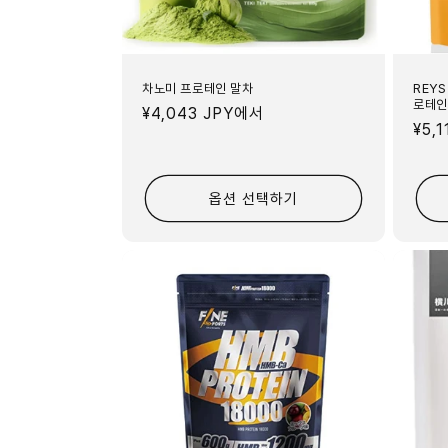
차노미 프로테인 말차
REYS
로테인
정
¥4,043 JPY
에서
정
¥5,1
가
가
옵션 선택하기