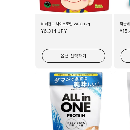
비레전드 웨이프로틴 WPC 1kg
럭슬레
정
¥6,314 JPY
정
¥15
가
가
옵션 선택하기