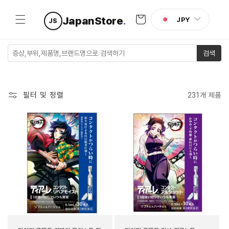
콘텐츠로
카
건너뛰기
JapanStore
.
JPY
JS
트
검색
필터 및 정렬
231개 제품