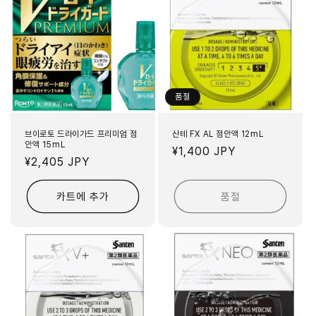
품절
브이로토 드라이가드 프리미엄 점
산테 FX AL 점안액 12mL
안액 15mL
정
¥1,400 JPY
정
¥2,405 JPY
가
가
카트에 추가
품절