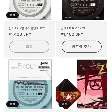
품절
산테 FX V플러스 점안액 12mL
산테 FX 네오 12mL
정
¥1,400 JPY
정
¥1,400 JPY
가
가
품절
카트에 추가
품절
품절