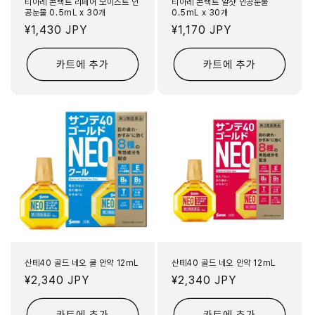
티아레 콘택트 리페어 모이스트 인
티아레 콘택트 알샷 인공눈물
공눈물 0.5mL x 30개
0.5mL x 30개
정
¥1,430 JPY
정
¥1,170 JPY
가
가
카트에 추가
카트에 추가
산테40 골드 네오 쿨 안약 12mL
산테40 골드 네오 안약 12mL
정
¥2,340 JPY
정
¥2,340 JPY
가
가
카트에 추가
카트에 추가