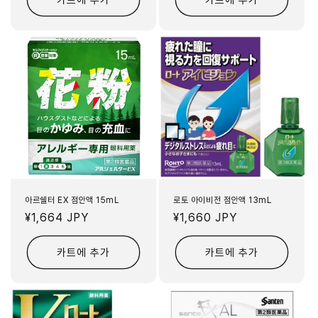
아르쉘터 EX 점안액 15mL
로토 아이비전 점안액 13mL
정
¥1,664 JPY
정
¥1,660 JPY
가
가
카트에 추가
카트에 추가