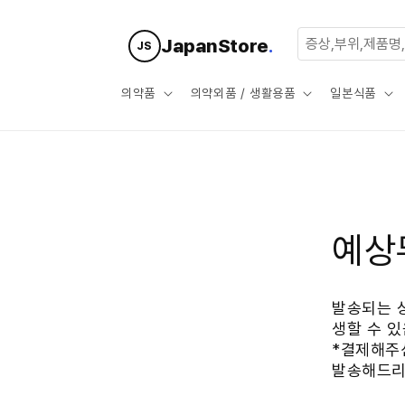
콘텐츠로
건너뛰기
JapanStore
.
JS
의약품
의약외품 / 생활용품
일본식품
예상
발송되는 
생할 수 
*결제해주
발송해드리