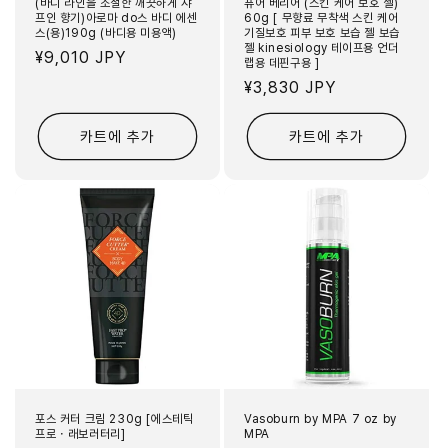
(바디 라인을 조절한 깨끗하게 샤
퓨어 베리어 (스킨 케어 보호 젤)
프인 향기)아로마 do스 바디 에센
60g [ 무향료 무착색 스킨 케어
스(용)190g (바디용 미용액)
기질보호 피부 보호 보습 젤 보습
젤 kinesiology 테이프용 언더
정
¥9,010 JPY
랩용 데핀구용 ]
가
정
¥3,830 JPY
가
카트에 추가
카트에 추가
포스 커터 크림 230g [에스테틱
Vasoburn by MPA 7 oz by
프로・래보러터리]
MPA