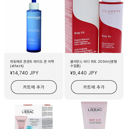
피토메르 콘센트 레이도 존 어택
클라란스 바디 피트 200ml(병행
(attack)
수입품)
정
¥14,740 JPY
정
¥9,440 JPY
가
가
카트에 추가
카트에 추가