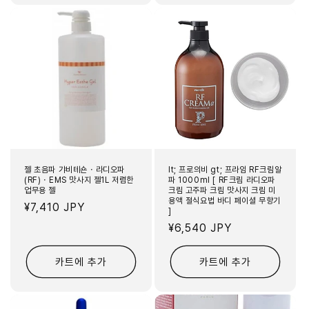
젤 초음파 갸비테숀・라디오파
lt; 프로의비 gt; 프라임 RF크림알
(RF)・EMS 맛사지 젤1L 저렴한
파 1000ml [ RF크림 라디오파
업무용 젤
크림 고주파 크림 맛사지 크림 미
용액 절식요법 바디 페이셜 무향기
정
¥7,410 JPY
]
가
정
¥6,540 JPY
가
카트에 추가
카트에 추가