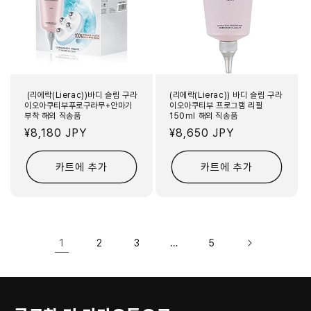
(리에락(Lierac))바디 슬림 구라
(리에락(Lierac)) 바디 슬림 구라
이오아쿠티부푸로구라무+안마기
이오아쿠티부 프로그램 리필
부착 해외 직송품
150ml 해외 직송품
정
¥8,180 JPY
정
¥8,650 JPY
가
가
카트에 추가
카트에 추가
1
…
2
3
5