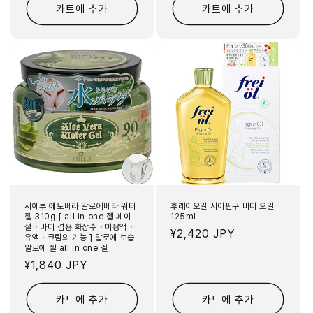
카트에 추가
카트에 추가
시에루 에토베라 알로에베라 워터
후레이오일 시이핀구 바디 오일
젤 310g [ all in one 젤 페이
125ml
셜・바디 겸용 화장수・미용액・
정
¥2,420 JPY
유액・크림의 기능 ] 알로에 보습
알로에 젤 all in one 겔
가
정
¥1,840 JPY
가
카트에 추가
카트에 추가