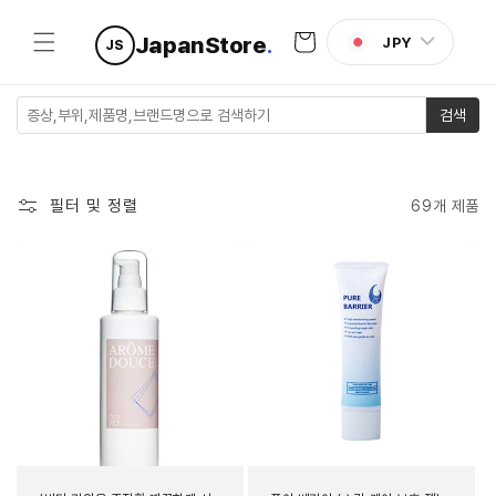
콘텐츠로
카
건너뛰기
JapanStore
.
JPY
JS
트
검색
필터 및 정렬
69개 제품