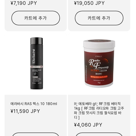
정
¥7,190 JPY
정
¥19,050 JPY
가
가
카트에 추가
카트에 추가
에라바시 RAS 텍스 10 180ml
lt; 에토베라 gt; RF크림 베이직
1kg [ RF크림 라디오파 크림 고주
정
¥11,590 JPY
파 크림 맛사지 크림 절식요법 바
디 ]
가
정
¥4,060 JPY
가