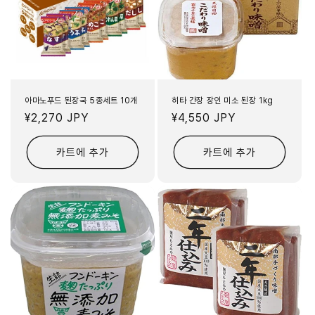
아마노푸드 된장국 5종세트 10개
히타 간장 장인 미소 된장 1kg
정
¥2,270 JPY
정
¥4,550 JPY
가
가
카트에 추가
카트에 추가