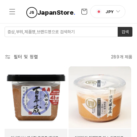
콘텐츠로
카
건너뛰기
JapanStore
.
JPY
JS
트
검색
필터 및 정렬
289개 제품