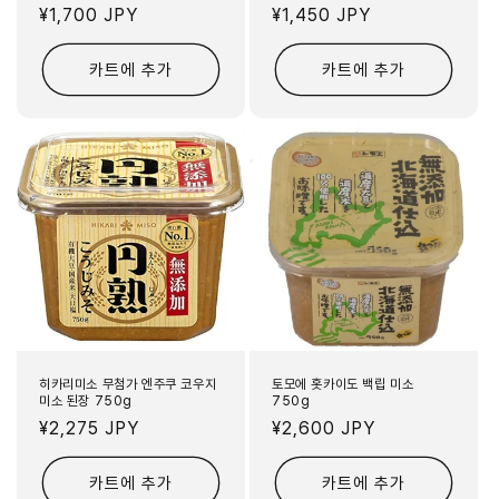
정
¥1,700 JPY
정
¥1,450 JPY
가
가
카트에 추가
카트에 추가
히카리미소 무첨가 엔주쿠 코우지
토모에 홋카이도 백립 미소
미소 된장 750g
750g
정
¥2,275 JPY
정
¥2,600 JPY
가
가
카트에 추가
카트에 추가