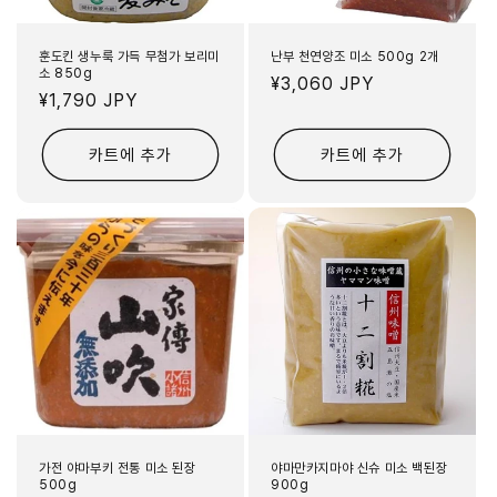
훈도킨 생누룩 가득 무첨가 보리미
난부 천연양조 미소 500g 2개
소 850g
정
¥3,060 JPY
정
¥1,790 JPY
가
가
카트에 추가
카트에 추가
가전 야마부키 전통 미소 된장
야마만카지마야 신슈 미소 백된장
500g
900g