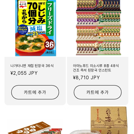
나가타니엔 재첩 된장국 36식
아마노푸드 미소시루 8종 48식
건조 즉석 된장국 인스턴트
정
¥2,055 JPY
정
¥8,710 JPY
가
가
카트에 추가
카트에 추가