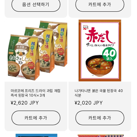
옵션 선택하기
카트에 추가
마르코메 프리즈 드라이 과립 재첩
나가타니엔 붉은 국물 된장국 40
즉석 된장국 10식×3개
식분
정
¥2,620 JPY
정
¥2,020 JPY
가
가
카트에 추가
카트에 추가