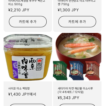
아사리사스케상점 후쿠주 백년고
야마타카 천연양조 미소 타쿠미고
미소 500g
젠 750g
정
¥2,210 JPY
정
¥1,300 JPY
가
가
카트에 추가
카트에 추가
사이쿄 미소 백된장
세타가야 자연 해산물 미소시루
(각 4개세트 / 12식입)
정
¥1,430 JPY
에서
정
¥5,343 JPY
가
가