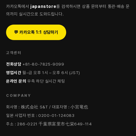
카카오톡에서
japanstore
를 검색하시면 상품 문의부터 통관·배송 문
의까지 실시간으로 도와드립니다.
💬 카카오톡 1:1 상담하기
고객센터
전화상담
+81-80-7825-9099
영업시간
월–금 오후 1시 – 오후 6시 (JST)
온라인 문의
우측 하단 실시간 채팅
COMPANY
회사명 : 株式会社 S&T / 대표자명 : 小宮竜也
일본 사업자 번호 : 0200-01-124083
주소 : 286-0221 千葉県富里市七栄649-114