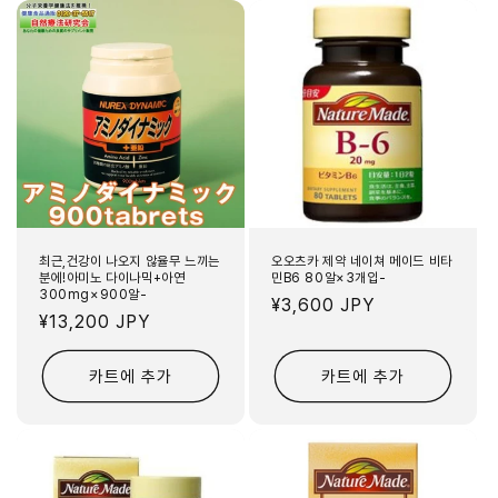
최근,건강이 나오지 않율무 느끼는
오오츠카 제약 네이쳐 메이드 비타
분에!아미노 다이나믹+아연
민B6 80알×3개입-
300mg×900알-
정
¥3,600 JPY
정
¥13,200 JPY
가
가
카트에 추가
카트에 추가