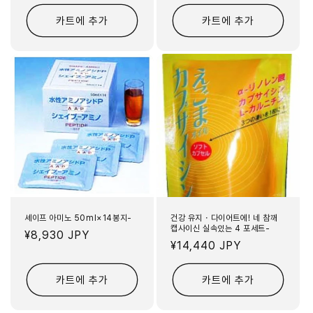
가
카트에 추가
카트에 추가
셰이프 아미노 50ml×14봉지-
건강 유지・다이어트에! 네 참깨
캡사이신 실속있는 4 포세트-
정
¥8,930 JPY
정
¥14,440 JPY
가
가
카트에 추가
카트에 추가