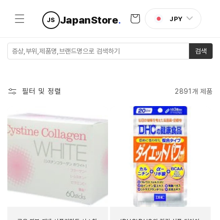
콘텐츠로
카
건너뛰기
JapanStore
.
JPY
JS
트
검색
필터 및 정렬
2891개 제품