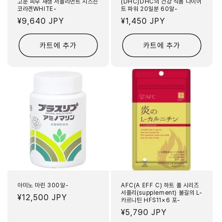
고운 피부 재생 서플리먼트 시스친
(DHC)DHC의 건강 식품 다이어
코라겐WHITE-
트 파워 20일분 60알-
정
¥9,640 JPY
정
¥1,450 JPY
가
가
카트에 추가
카트에 추가
아미노 마린 300알-
AFC(A EFF C) 하트 풀 시리즈
서플리(supplement) 불길의 L-
정
¥12,500 JPY
카르니틴 HFS11×6 포-
가
정
¥5,790 JPY