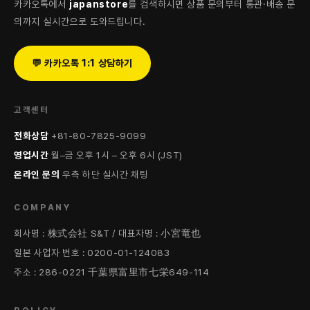
카카오톡에서
japanstore
를 검색하시면 상품 문의부터 통관·배송 문
의까지 실시간으로 도와드립니다.
💬 카카오톡 1:1 상담하기
고객센터
전화상담
+81-80-7825-9099
영업시간
월–금 오후 1시 – 오후 6시 (JST)
온라인 문의
우측 하단 실시간 채팅
COMPANY
회사명 : 株式会社 S&T / 대표자명 : 小宮竜也
일본 사업자 번호 : 0200-01-124083
주소 : 286-0221 千葉県富里市七栄649-114