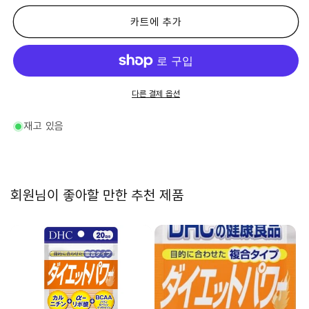
건
건
강
강
카트에 추가
식
식
품
품
다
다
이
이
어
어
다른 결제 옵션
트
트
파
파
재고 있음
워
워
20
20
일
일
분
분
회원님이 좋아할 만한 추천 제품
60
60
알-
알-
수
수
량
량
줄
늘
임
림