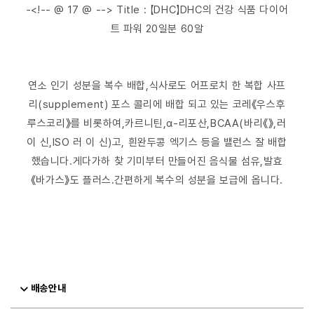
-<!-- @ 17 @ --> Title : 【DHC】DHC의 건강 식품 다이어
트 파워 20일분 60알
연소 인기 성분을 복수 배합,식사로도 어프로치 한 복합 사프
리(supplement) 포스 콜리에 배합 되고 있는 코레《우스후
루스코리》를 비롯하여,카르니틴,α‐리포산,BCAA(바리《》,러
이 신,ISO 러 이 신)고, 흰완두콩 엑기스 등을 밸런스 잘 배합
했습니다.게다가하 찾 기미부터 만들어진 음식물 섬유,발효
《바가스》도 플러스.간편하게 복수의 성분을 보급에 옵니다.
배송안내