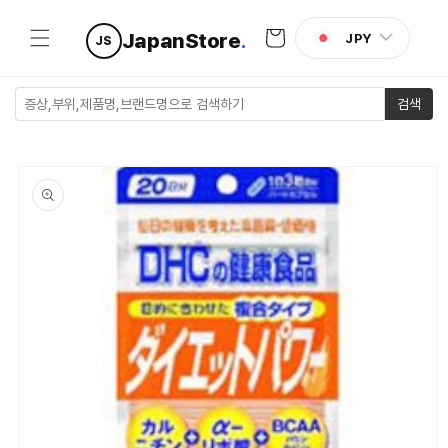
콘텐츠로
카
건너뛰기
JapanStore
.
JPY
JS
트
검색
제품 정보
로 건너뛰
기