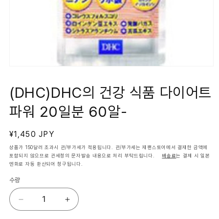
모
달
에
(DHC)DHC의 건강 식품 다이어트
서
미
파워 20일분 60알-
디
어
1
열
정
¥1,450 JPY
기
가
상품가 150달러 초과시 관/부가세가 적용됩니다. 관/부가세는 재팬스토어에서 결재한 금액에
포함되지 않으므로 관세청의 문자발송 내용으로 처리 부탁드립니다.
배송료
는 결제 시 일본
엔화로 자동 환산되어 청구됩니다.
수량
(DHC)DHC
(DHC)DHC
의
의