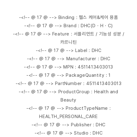
-<!-- @ 17 @ --> Binding : 헬스 케어&케어 용품
-<!-- @ 17 @ --> Brand : DHC(D・H・C)
-<!-- @ 17 @ --> Feature : 서플리먼트 / 기능성 성분 /
카르니틴
-<!-- @ 17 @ --> Label : DHC
-<!-- @ 17 @ --> Manufacturer : DHC
-<!-- @ 17 @ --> MPN : 4511413403013
-<!-- @ 17 @ --> PackageQuantity : 1
-<!-- @ 17 @ --> PartNumber : 4511413403013
-<!-- @ 17 @ --> ProductGroup : Health and
Beauty
-<!-- @ 17 @ --> ProductTypeName :
HEALTH_PERSONAL_CARE
-<!-- @ 17 @ --> Publisher : DHC
-<!-- @ 17 @ --> Studio : DHC