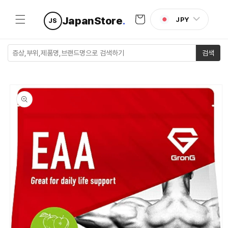
콘텐츠로
카
건너뛰기
JapanStore
.
JPY
JS
트
검색
제품 정보
로 건너뛰
기