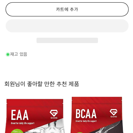
구)
구)
EAA
EAA
카트에 추가
필
필
수
수
아
아
미
미
노
노
산
산
그
그
재고 있음
린
린
애
애
플
플
향
향
회원님이 좋아할 만한 추천 제품
1kg
1kg
수
수
량
량
줄
늘
임
림