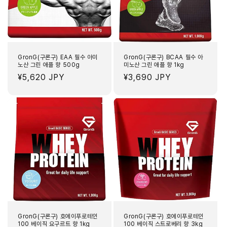
GronG(구론구) EAA 필수 아미
GronG(구론구) BCAA 필수 아
노산 그린 애플 향 500g
미노산 그린 애플 향 1kg
정
¥5,620 JPY
정
¥3,690 JPY
가
가
GronG(구론구) 호에이푸로테인
GronG(구론구) 호에이푸로테인
100 베이직 요구르트 향 1kg
100 베이직 스트로베리 향 3kg