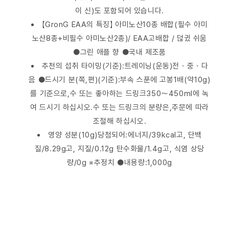
이 신)도 포함되어 있습니다.
【GronG EAA의 특징】 아미노산10종 배합(필수 아미
노산8종+비필수 아미노산2종)/ EAA고배합 / 덚귔 쉬움
●그린 애플 향 ●국내 제조품
추천의 섭취 타이밍(기준):트레이닝(운동)전・중・다
음 ●드시기 분(쪽,편)(기준):부속 스푼에 고봉1배(약10g)
를 기준으로,수 또는 좋아하는 드링크350～450ml에 녹
여 드시기 하십시오.수 또는 드링크의 분량은,주문에 따라
조절해 하십시오.
영양 성분(10g)당첨되어:에너지/39kcal고, 단백
질/8.29g고, 지질/0.12g 탄수화물/1.4g고, 식염 상당
량/0g ※추정치 ●내용량:1,000g