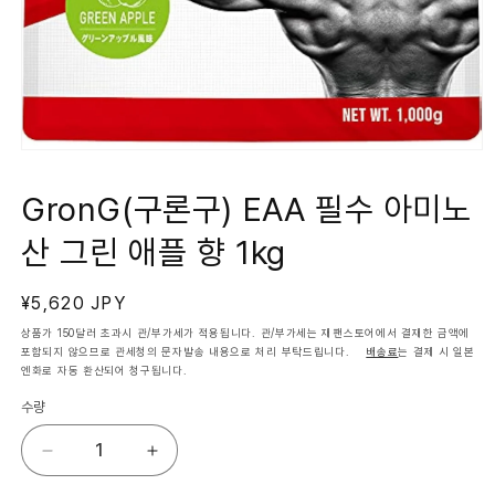
모
달
에
GronG(구론구) EAA 필수 아미노
서
미
산 그린 애플 향 1kg
디
어
1
열
정
¥5,620 JPY
기
가
상품가 150달러 초과시 관/부가세가 적용됩니다. 관/부가세는 재팬스토어에서 결재한 금액에
포함되지 않으므로 관세청의 문자발송 내용으로 처리 부탁드립니다.
배송료
는 결제 시 일본
엔화로 자동 환산되어 청구됩니다.
수량
GronG(구
GronG(구
론
론