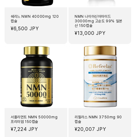
쉐리느 NMN 40000mg 120
NMN 나이아신아마이드
캡슐
30000mg 고순도 99% 일본
산 150캡슐
정
¥6,500 JPY
정
¥13,000 JPY
가
가
서플리먼트 NMN 50000mg
리필라스 NMN 3750mg 90
프리미엄 150캡슐
캡슐
정
¥7,224 JPY
정
¥20,007 JPY
가
가