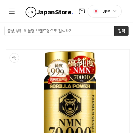
콘텐츠로
카
건너뛰기
JapanStore
.
JPY
JS
트
검색
제품 정보
로 건너뛰
기