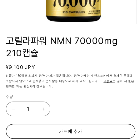
모
달
에
고릴라파워 NMN 70000mg
서
미
210캡슐
디
어
1
열
정
¥9,100 JPY
기
가
상품가 150달러 초과시 관/부가세가 적용됩니다. 관/부가세는 재팬스토어에서 결재한 금액에
포함되지 않으므로 관세청의 문자발송 내용으로 처리 부탁드립니다.
배송료
는 결제 시 일본
엔화로 자동 환산되어 청구됩니다.
수량
고
고
릴
릴
라
라
파
파
카트에 추가
워
워