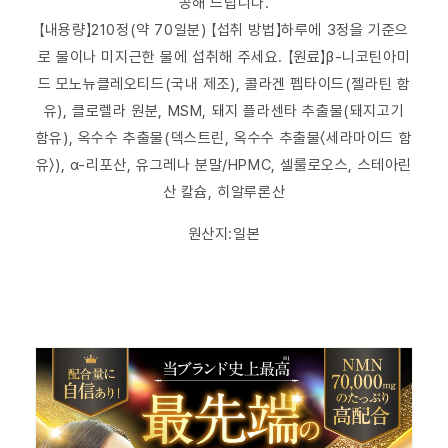
공해 드립니다.
【내용량】210정(약 70일분) 【섭취 방법】하루에 3정을 기준으
로 물이나 미지근한 물에 섭취해 주세요. 【원료】β-니코틴아미
드 모노뉴클레오티드(국내 제조), 콜라겐 펩타이드(젤라틴 함
유), 클로렐라 원분, MSM, 돼지 플라센타 추출물(돼지고기
함유), 옥수수 추출물(덱스트린, 옥수수 추출물〈세라마이드 함
유〉), α-리포산, 유그레나 분말/HPMC, 셀룰로오스, 스테아린
산 칼슘, 히알루론산
원산지:일본