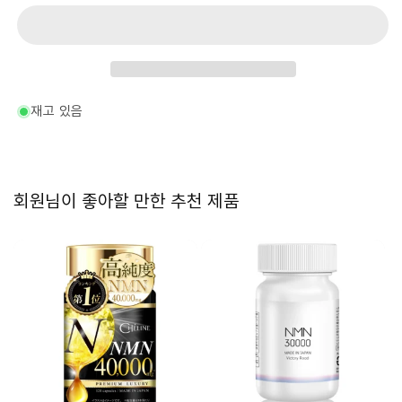
NMN
NMN
70000mg
70000mg
210
210
캡
캡
슐
슐
수
수
재고 있음
량
량
줄
늘
임
림
회원님이 좋아할 만한 추천 제품