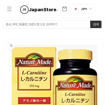
콘텐츠로
카
건너뛰기
JapanStore
.
JPY
JS
트
검색
제품 정보
로 건너뛰
기