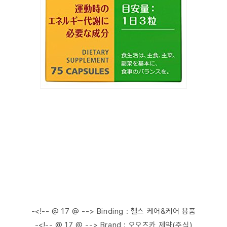
-<!-- @ 17 @ --> Binding : 헬스 케어&케어 용품
-<!-- @ 17 @ --> Brand : 오오츠카 제약(주식)