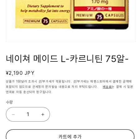
모
달
에
네이쳐 메이드 L-카르니틴 75알-
서
미
디
정
¥2,190 JPY
어
1
가
상품가 150달러 초과시 관/부가세가 적용됩니다. 관/부가세는 재팬스토어에서 결재한 금액에
열
포함되지 않으므로 관세청의 문자발송 내용으로 처리 부탁드립니다.
배송료
는 결제 시 일본
기
엔화로 자동 환산되어 청구됩니다.
수량
네
네
이
이
쳐
쳐
메
메
카트에 추가