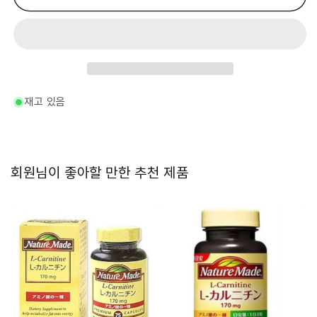
이
이
드
드
L-
L-
카
카
르
르
니
니
틴
틴
재고 있음
75
75
알-
알-
수
수
량
량
회원님이 좋아할 만한 추천 제품
줄
늘
임
림