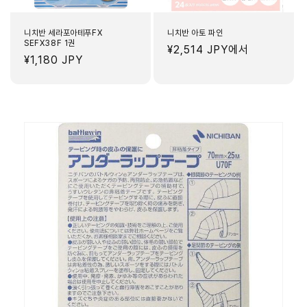
니치반 세라포아테푸FX
니치반 아토 파인
SEFX38F 1권
정
¥2,514 JPY
에서
정
¥1,180 JPY
가
가