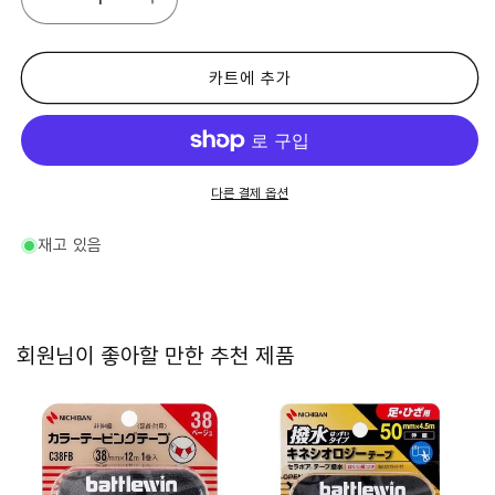
니
니
치
치
반
반
배
배
카트에 추가
틀
틀
운
운
언
언
더
더
랩
랩
다른 결제 옵션
테
테
이
이
재고 있음
프
프
U70F
U70F
70mm×25m
70mm×25m
1
1
회원님이 좋아할 만한 추천 제품
권
권
입
입
1
1
권
권
입
입
×12
×12