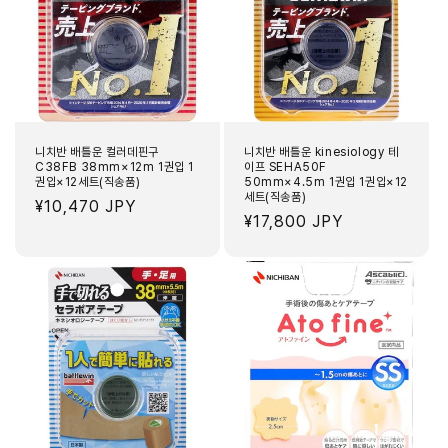
세
세
트
트
(직
(직
송
송
품)
품)
수
수
량
량
줄
늘
니치반 배틀운 컬러데핀구
니치반 배틀운 kinesiology 테
임
림
C38FB 38mm×12m 1권입 1
이프 SEHA50F
권입×12세트(직송품)
50mm×4.5m 1권입 1권입×12
세트(직송품)
정
¥10,470 JPY
정
¥17,800 JPY
가
가