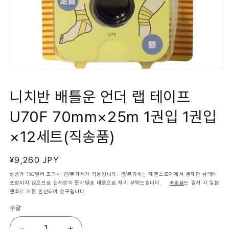
모
달
에
니치반 배틀운 언더 랩 테이프
서
미
U70F 70mm×25m 1권입 1권입
디
어
1
×12세트(직송품)
열
기
정
¥9,260 JPY
가
상품가 150달러 초과시 관/부가세가 적용됩니다. 관/부가세는 재팬스토어에서 결재한 금액에
포함되지 않으므로 관세청의 문자발송 내용으로 처리 부탁드립니다.
배송료
는 결제 시 일본
엔화로 자동 환산되어 청구됩니다.
수량