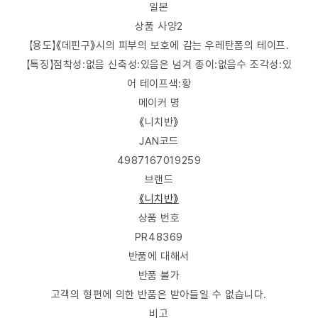
일본
상품 사양2
【용도】《데핀구》시의 피부의 보호에 감는 우레탄폼의 테이프.
【특징】점착성:없음 신축성:있음은 넘겨 종이:없음수 조각성:있
어 테이프색:황
메이커 명
《니치반》
JAN코드
4987167019259
브랜드
《니치반》
상품 번호
PR48369
반품에 대해서
반품 불가
고객의 형편에 의한 반품은 받아들일 수 없습니다.
비고