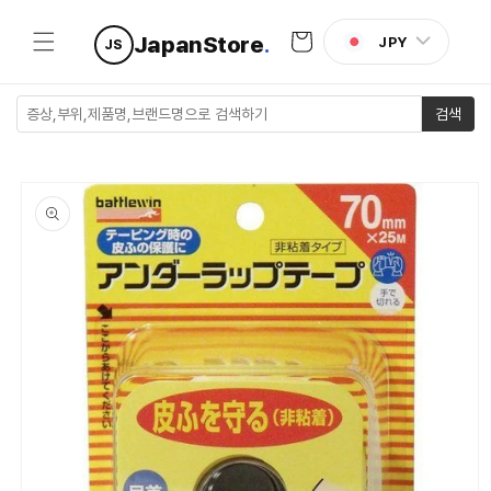
콘텐츠로
카
건너뛰기
JapanStore
.
JPY
JS
트
검색
제품 정보
로 건너뛰
기