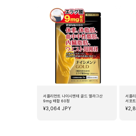
기
서플리먼트 나이시멘테 골드 엘라그산
서플리
9mg 배합 60정
서포트
정
¥3,064 JPY
정
¥2,
가
가