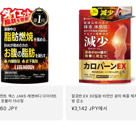
관
리
서
포
트
30
정
수
량
줄
임
먼트 잭스 JAKS 레젠바디 다이어트
칼로반 EX 30일분 비만인 분의 체중 체
 포뮬러 150정
방 감소
860 JPY
정
¥3,142 JPY
에서
가