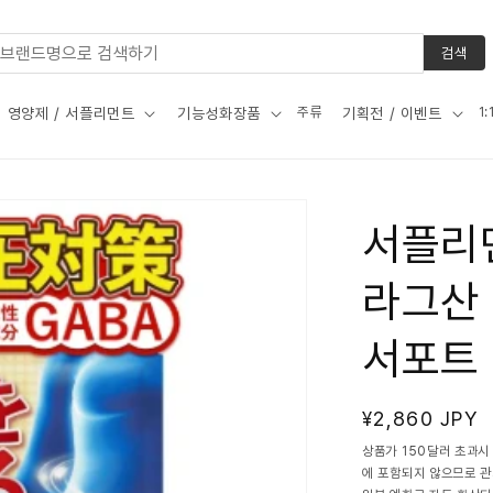
검색
주류
1
영양제 / 서플리먼트
기능성화장품
기획전 / 이벤트
서플리
라그산 
서포트 
정
¥2,860 JPY
가
상품가 150달러 초과시
에 포함되지 않으므로 