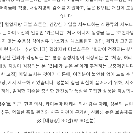
, 허리둘레 직경, 내장지방의 감소를 지원하고, 높은 BMI값 개선에 
습니다.
성분] 혈압지방 더블 스톤은, 건강한 매일을 서포트하는 4 종류의 서포
되는 아미노산의 일종인 '카르니틴', 체내 에너지 생성을 돕는 '코엔자임Q
수되지 않는 수용성 식이섬유 '난소화성 덱스트린'이 혈압, 체지방 고민
이런 분에게 추천합니다] 혈압지방 더블스톤은, '혈압이 걱정되는 분'
강검진 결과가 걱정되는 분' '혈중 중성지방이 걱정되는 분' '체중, 허
'내장 지방이 걱정되는 분' 'BMI가 높은 분'에게 추천하는 보충제입니다
대한 고집] 매일 드시는 것이기 때문에, 여러분이 불안함 없이 드실 수 
 공장」에서 제조하고 있습니다. 성분의 힘을 확실히 끌어내기 위해, 
하게, 엄격한 기준을 충족한 안전성과 품질을 고집한 상품을 제공합
감수'로 접근! 현역 의사, 카이누마 타케시 의사 감수 아래, 성분의 
 추구. 엄밀한 품질 관리와 연구 지견에 근거한, 신뢰성 높은 보충제를
🌿 【내용량】 30알(약 30일분)