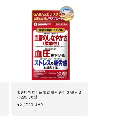
관
리
서
포
트
30
정
수
량
늘
림
지
혈관대책 트리플 혈압 혈관 관리 GABA 엘
라스틴 30정
정
¥3,224 JPY
가