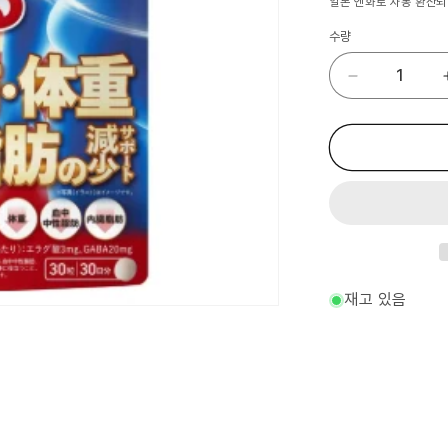
일본 엔화로 자동 환산되
수량
서
플
리
먼
트
신
일
본
헬
스
엘
재고 있음
라
그
산
GABA
체
지
방