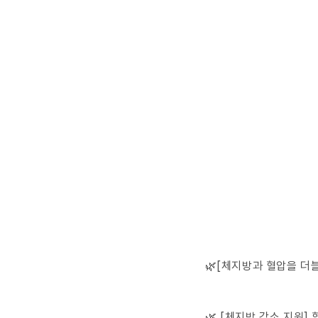
🌿[체지방과 혈압을 더
🌿 [체지방 감소 지원