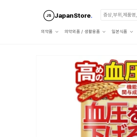
콘텐츠로
건너뛰기
JapanStore
.
JS
의약품
의약외품 / 생활용품
일본식품
제품 정보
로 건너뛰
기