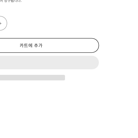
어 청구됩니다.
서
플
리
먼
카트에 추가
트
신
일
본
헬
스
엘
라
그
산
GABA
체
지
방