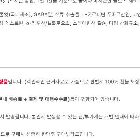
🌿 【드시는 방법】 1일 1알을 기준으로 물이나 미지근한 물로 드세요.
물엿(국내제조), GABA말, 석류 추출물, L-카르니틴 푸마르산염, 코
성 덱스트린, α-리포산/셀룰로오스, 스테아린산 칼슘, 미립 산화규소,
 정품
입니다. (객관적인 근거자료로 가품으로 판별시 100% 환불 보장
본내 배송료 + 결제 및 대행수수료)
등이 포함되어 있습니다.
서 발송됩니다. 통관시 발생할 수 있는 관/부가세는 개별 안내에 따라
 하므로 구매시 신중히 판단후 구매부탁드립니다.