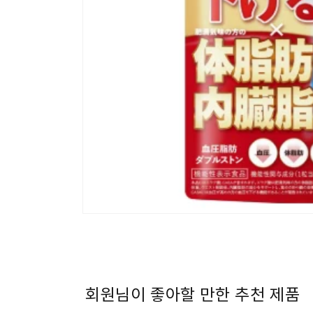
모
달
에
서
미
디
어
회원님이 좋아할 만한 추천 제품
1
열