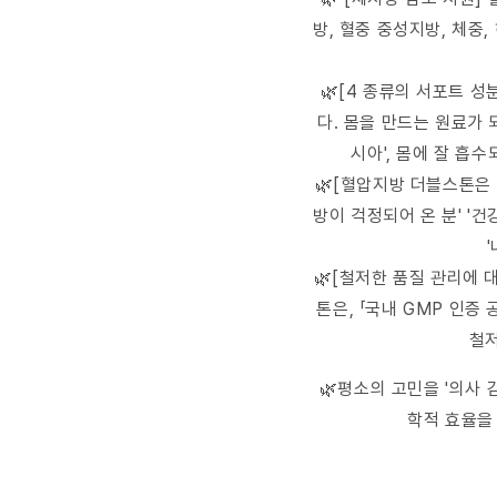
방, 혈중 중성지방, 체중
🌿[4 종류의 서포트 
다. 몸을 만드는 원료가 
시아', 몸에 잘 흡
🌿[혈압지방 더블스톤은 
방이 걱정되어 온 분' '건
🌿[철저한 품질 관리에 
톤은, 「국내 GMP 인증
철저
🌿평소의 고민을 '의사 
학적 효율을