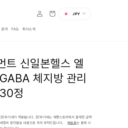
로
카
그
JPY
트
인
:1 문의
FAQ
회사소개
먼트 신일본헬스 엘
GABA 체지방 관리
30정
 관/부가세가 적용됩니다. 관/부가세는 재팬스토어에서 결재한 금액
관세청의 문자발송 내용으로 처리 부탁드립니다.
배송료
는 결제 시