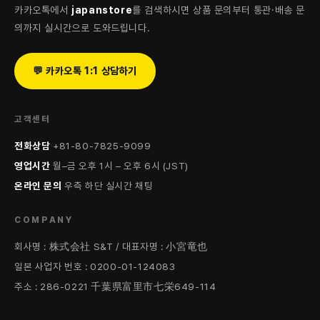
카카오톡에서
japanstore
를 검색하시면 상품 문의부터 통관·배송 문
의까지 실시간으로 도와드립니다.
💬 카카오톡 1:1 상담하기
고객센터
전화상담
+81-80-7825-9099
영업시간
월–금 오후 1시 – 오후 6시 (JST)
온라인 문의
우측 하단 실시간 채팅
COMPANY
회사명 : 株式会社 S&T / 대표자명 : 小宮竜也
일본 사업자 번호 : 0200-01-124083
주소 : 286-0221 千葉県富里市七栄649-114