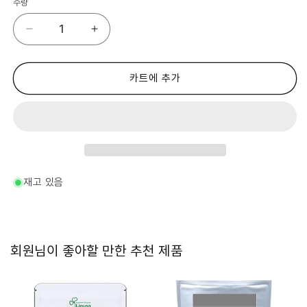
수량
엘
엘
라
라
스
스
틴
틴
카트에 추가
약
약
3
3
개
개
월
월
분
분
C-
C-
237-
237-
재고 있음
C-
C-
237
237
수
수
량
량
회원님이 좋아할 만한 추천 제품
줄
늘
임
림