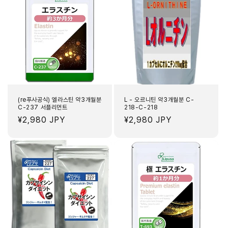
(re푸사공식) 엘라스틴 약3개월분
L - 오르니틴 약3개월분 C-
C-237 서플리먼트
218-C-218
정
¥2,980 JPY
정
¥2,980 JPY
가
가