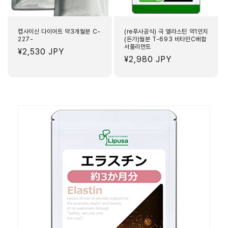
캡사이신 다이어트 약3개월분 C-
(re푸사공식) 극 엘라스틴 약1인지
227-
(든가)월분 T-693 비타민C배합
서플리먼트
정
¥2,530 JPY
정
¥2,980 JPY
가
가