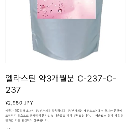
모
달
에
엘라스틴 약3개월분 C-237-C-
서
미
237
디
어
1
열
정
¥2,980 JPY
기
가
상품가 150달러 초과시 관/부가세가 적용됩니다. 관/부가세는 재팬스토어에서 결재한 금액에
포함되지 않으므로 관세청의 문자발송 내용으로 처리 부탁드립니다.
배송료
는 결제 시 일본
엔화로 자동 환산되어 청구됩니다.