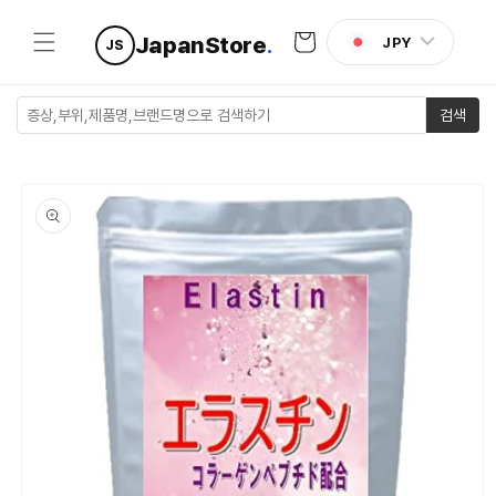
콘텐츠로
카
건너뛰기
JapanStore
.
JPY
JS
트
검색
제품 정보
로 건너뛰
기