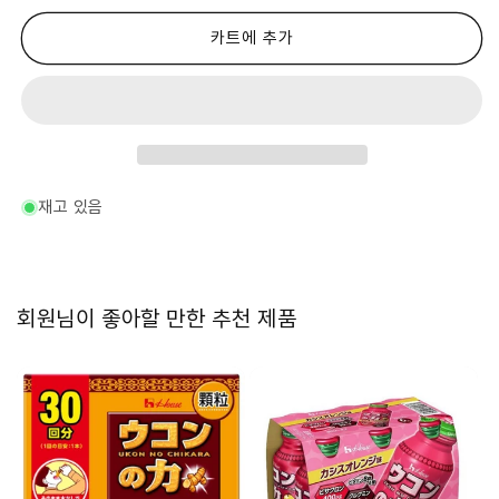
노
노
치
치
카트에 추가
카
카
라
라
파
파
인
인
피
피
치
치
맛
맛
재고 있음
드
드
링
링
크
크
100ml
100ml
회원님이 좋아할 만한 추천 제품
x
x
6
6
캔
캔
수
수
량
량
줄
늘
임
림