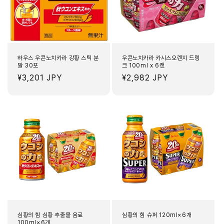
하우스 우콘노치카라 강황 스틱 분
우콘노치카라 카시스오렌지 드링
말 30포
크 100ml x 6캔
정
¥3,201 JPY
정
¥2,982 JPY
가
가
심황의 힘 심황 추출물 음료
심황의 힘 슈퍼 120ml×6개
100ml×6개