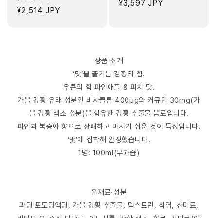
정
¥3,597 JPY
정
¥2,514 JPY
가
가
상품 소개
‘맛’을 즐기는 강황의 힘.
우콘의 힘 파인애플 & 피치 맛.
가을 강황 유래 성분인 비사클론 400μg와 커큐민 30mg(가
을 강황 색소 성분)을 함유한 강황 추출물 음료입니다.
파인과 복숭아 향으로 상쾌하고 마시기 쉬운 것이 특징입니다.
‘맛’에 집착해 완성했습니다.
1병: 100ml(무과즙)
원재료·성분
과당 포도당액당, 가을 강황 추출물, 덱스트린, 식염, 산미료,