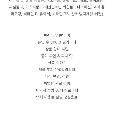
비타민 C, 증점 다당류, 이노시톨, 강황 색소, 향료, 감미료(아
세설팜 K, 아스파탐·L-페닐알라닌 화합물), 나이아신, 고리 올
리고당, 비타민 E, 유화제, 비타민 B6, 산화 방지제(카테킨)
브랜드 우콘의 힘
유닛 수 600.0 밀리리터
상품 형태 시럽
풍미 파인 & 피치 맛
상품 수량 1
제품 부피 100밀리리터
대상 연령: 성인
특별한 원료 강황
패키지 중량 0.71 킬로그램
액체 내용물 설명 청량음료