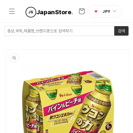
콘텐츠로
카
건너뛰기
JapanStore
.
JPY
JS
트
검색
제품 정보
로 건너뛰
기