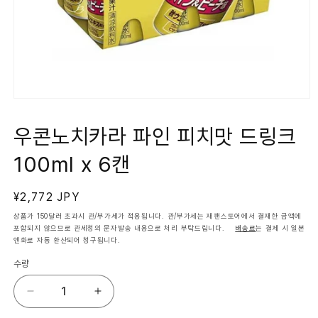
모
달
에
우콘노치카라 파인 피치맛 드링크
서
미
100ml x 6캔
디
어
1
열
정
¥2,772 JPY
기
가
상품가 150달러 초과시 관/부가세가 적용됩니다. 관/부가세는 재팬스토어에서 결재한 금액에
포함되지 않으므로 관세청의 문자발송 내용으로 처리 부탁드립니다.
배송료
는 결제 시 일본
엔화로 자동 환산되어 청구됩니다.
수량
우
우
콘
콘