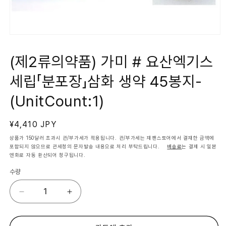
모
달
에
(제2류의약품) 가미 # 요산엑기스
서
미
세립「분포장」삼화 생약 45봉지-
디
어
1
(UnitCount:1)
열
기
정
¥4,410 JPY
가
상품가 150달러 초과시 관/부가세가 적용됩니다. 관/부가세는 재팬스토어에서 결재한 금액에
포함되지 않으므로 관세청의 문자발송 내용으로 처리 부탁드립니다.
배송료
는 결제 시 일본
엔화로 자동 환산되어 청구됩니다.
수량
(제
(제
2
2
류
류