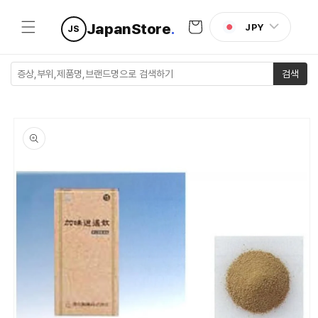
콘텐츠로
카
건너뛰기
JapanStore
.
JPY
JS
트
검색
제품 정보
로 건너뛰
기