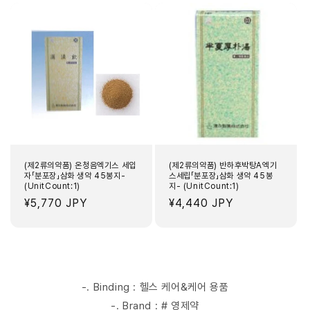
(제2류의약품) 온청음엑기스 세입
(제2류의약품) 반하후박탕A엑기
자「분포장」삼화 생약 45봉지-
스세립「분포장」삼화 생약 45봉
(UnitCount:1)
지- (UnitCount:1)
정
¥5,770 JPY
정
¥4,440 JPY
가
가
-. Binding : 헬스 케어&케어 용품
-. Brand : # 영제약