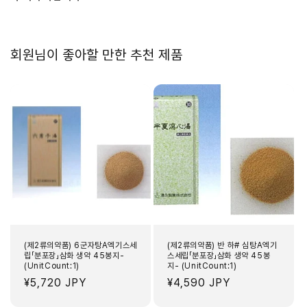
지-
지-
(UnitCount:1)
(UnitCount:1)
수
수
회원님이 좋아할 만한 추천 제품
량
량
줄
늘
임
림
(제2류의약품) 6군자탕A엑기스세
(제2류의약품) 반 하# 심탕A엑기
립「분포장」삼화 생약 45봉지-
스세립「분포장」삼화 생약 45봉
(UnitCount:1)
지- (UnitCount:1)
정
¥5,720 JPY
정
¥4,590 JPY
가
가