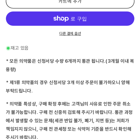
의
의
카트에 추가
약
약
품)
품)
가
가
미
미
#
#
다른 결제 옵션
요
요
산
산
재고 있음
엑
엑
기
기
* 모든 의약품은 신청서당 수량 6개까지 통관 됩니다.(3개월 이내 복
스
스
용량)
세
세
립
립
* 제1류 의약품의 경우 신청서당 3개 이상 주문이 불가하오니 양해
「분
「분
부탁드립니다.
포
포
장」
장」
* 의약품 특성상, 구매 확정 후에는 고객님의 사유로 인한 주문 취소
삼
삼
화
화
가 불가능합니다. 구매 전 신중히 검토해 주시기 바랍니다. 통관 과정
생
생
에서 발생할 수 있는 문제(세관 반입 불가, 폐기, 지연 등)는 저희가
약
약
책임지지 않으니, 구매 전 관세청 또는 식약처 기준을 반드시 확인해
45
45
주시기 바랍니다.
봉
봉