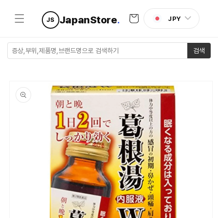
콘텐츠로
카
건너뛰기
JapanStore
.
JPY
JS
트
검색
제품 정보
로 건너뛰
기