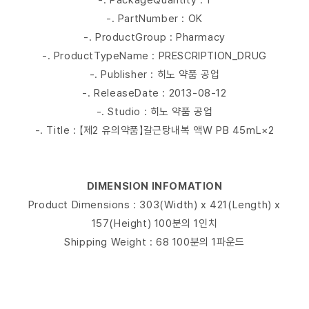
-. PackageQuantity : 1
-. PartNumber : OK
-. ProductGroup : Pharmacy
-. ProductTypeName : PRESCRIPTION_DRUG
-. Publisher : 히노 약품 공업
-. ReleaseDate : 2013-08-12
-. Studio : 히노 약품 공업
-. Title : 【제2 유의약품】갈근탕내복 액W PB 45mL×2
DIMENSION INFOMATION
Product Dimensions : 303(Width) x 421(Length) x
157(Height) 100분의 1인치
Shipping Weight : 68 100분의 1파운드