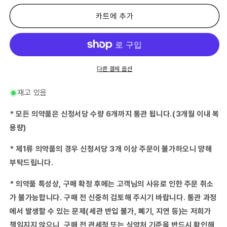
류
류
의
의
카트에 추가
약
약
품)
품)
갈
갈
근
근
탕
탕
다른 결제 옵션
내
내
복
복
재고 있음
액
액
W
W
* 모든 의약품은 신청서당 수량 6개까지 통관 됩니다.(3개월 이내 복
PB
PB
용량)
45mL×2-
45mL×2-
(2013-
(2013-
* 제1류 의약품의 경우 신청서당 3개 이상 주문이 불가하오니 양해
08-
08-
부탁드립니다.
12)
12)
수
수
* 의약품 특성상, 구매 확정 후에는 고객님의 사유로 인한 주문 취소
량
량
줄
늘
가 불가능합니다. 구매 전 신중히 검토해 주시기 바랍니다. 통관 과정
임
림
에서 발생할 수 있는 문제(세관 반입 불가, 폐기, 지연 등)는 저희가
책임지지 않으니, 구매 전 관세청 또는 식약처 기준을 반드시 확인해