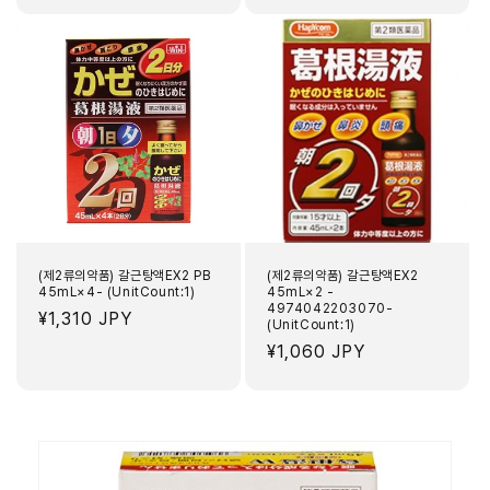
가
가
(제2류의약품) 갈근탕액EX2 PB
(제2류의약품) 갈근탕액EX2
45mL×4- (UnitCount:1)
45mL×2 -
4974042203070-
정
¥1,310 JPY
(UnitCount:1)
가
정
¥1,060 JPY
가