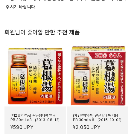
주시기 바랍니다.
회원님이 좋아할 만한 추천 제품
(제2류의약품) 갈근탕내복 액H
(제2류의약품) 갈근탕내복 액H
PB 30mL×3- (2013-08-12)
PB 30mL×6- (2015-10-01)
정
¥590 JPY
정
¥2,050 JPY