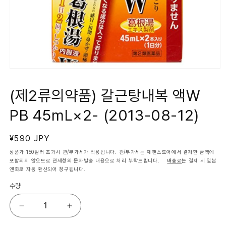
모
달
에
(제2류의약품) 갈근탕내복 액W
서
미
PB 45mL×2- (2013-08-12)
디
어
1
열
정
¥590 JPY
기
가
상품가 150달러 초과시 관/부가세가 적용됩니다. 관/부가세는 재팬스토어에서 결재한 금액에
포함되지 않으므로 관세청의 문자발송 내용으로 처리 부탁드립니다.
배송료
는 결제 시 일본
엔화로 자동 환산되어 청구됩니다.
수량
(제
(제
2
2