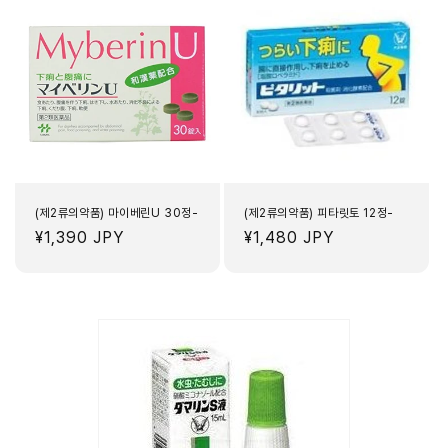
(제2류의약품) 마이베린U 30정-
(제2류의약품) 피타릿토 12정-
정
¥1,390 JPY
정
¥1,480 JPY
가
가