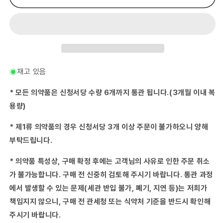
약
약
품)
품)
다
다
마
마
린
린
S
S
액
액
재고 있음
15mL-
15mL-
수
수
* 모든 의약품은 신청서당 수량 6개까지 통관 됩니다.(3개월 이내 복
량
량
용량)
줄
늘
임
림
* 제1류 의약품의 경우 신청서당 3개 이상 주문이 불가하오니 양해
부탁드립니다.
* 의약품 특성상, 구매 확정 후에는 고객님의 사유로 인한 주문 취소
가 불가능합니다. 구매 전 신중히 검토해 주시기 바랍니다. 통관 과정
에서 발생할 수 있는 문제(세관 반입 불가, 폐기, 지연 등)는 저희가
책임지지 않으니, 구매 전 관세청 또는 식약처 기준을 반드시 확인해
주시기 바랍니다.