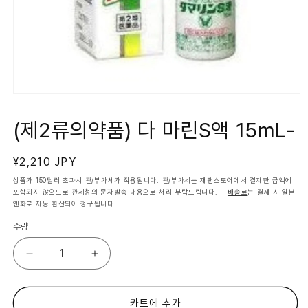
모
달
에
(제2류의약품) 다 마린S액 15mL-
서
미
디
정
¥2,210 JPY
어
1
가
상품가 150달러 초과시 관/부가세가 적용됩니다. 관/부가세는 재팬스토어에서 결재한 금액에
열
포함되지 않으므로 관세청의 문자발송 내용으로 처리 부탁드립니다.
배송료
는 결제 시 일본
기
엔화로 자동 환산되어 청구됩니다.
수량
(제
(제
2
2
류
류
의
의
카트에 추가