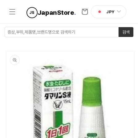
콘텐츠로
카
건너뛰기
JapanStore
.
JPY
JS
트
검색
제품 정보
로 건너뛰
기