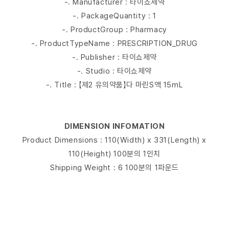
-. Manufacturer : 타이쇼제약
-. PackageQuantity : 1
-. ProductGroup : Pharmacy
-. ProductTypeName : PRESCRIPTION_DRUG
-. Publisher : 타이쇼제약
-. Studio : 타이쇼제약
-. Title : 【제2 유의약품】다 마린S액 15mL
DIMENSION INFOMATION
Product Dimensions : 110(Width) x 331(Length) x
110(Height) 100분의 1인치
Shipping Weight : 6 100분의 1파운드