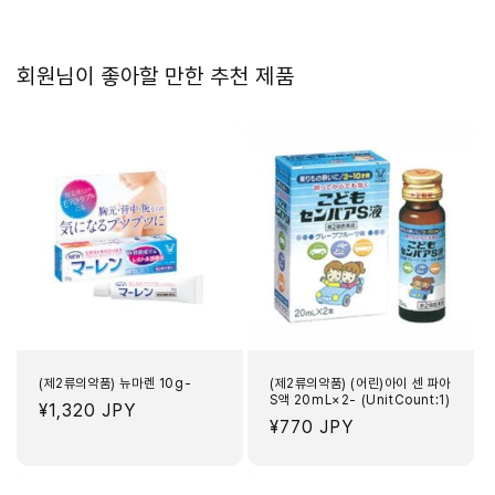
회원님이 좋아할 만한 추천 제품
(제2류의약품) 뉴마렌 10g-
(제2류의약품) (어린)아이 센 파아
S액 20mL×2- (UnitCount:1)
정
¥1,320 JPY
정
¥770 JPY
가
가