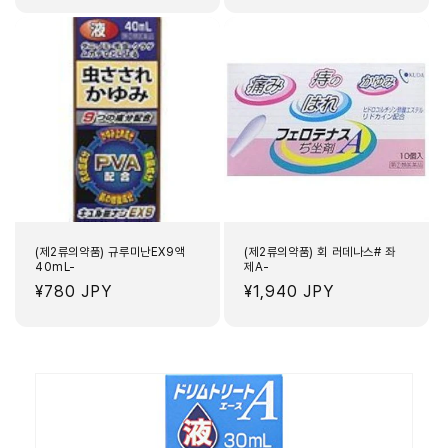
가
가
(제2류의약품) 규루미난EX9액
(제2류의약품) 회 러데나스# 좌
40mL-
제A-
정
¥780 JPY
정
¥1,940 JPY
가
가