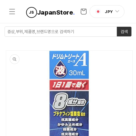
콘텐츠로
카
건너뛰기
JapanStore
.
JPY
JS
트
검색
제품 정보
로 건너뛰
기