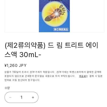
모
달
에
(제2류의약품) 드 림 트리트 에이
서
미
스액 30mL-
디
어
1
열
정
¥1,260 JPY
기
가
상품가 150달러 초과시 관/부가세가 적용됩니다. 관/부가세는 재팬스토어에서 결재한 금액에
포함되지 않으므로 관세청의 문자발송 내용으로 처리 부탁드립니다.
배송료
는 결제 시 일본
엔화로 자동 환산되어 청구됩니다.
수량
(제
(제
2
2