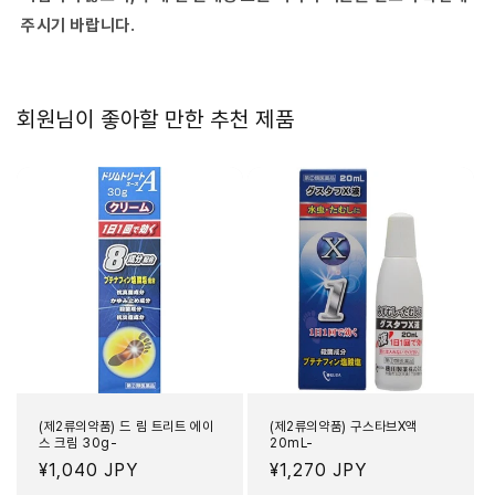
주시기 바랍니다.
회원님이 좋아할 만한 추천 제품
(제2류의약품) 드 림 트리트 에이
(제2류의약품) 구스타브X액
스 크림 30g-
20mL-
정
¥1,040 JPY
정
¥1,270 JPY