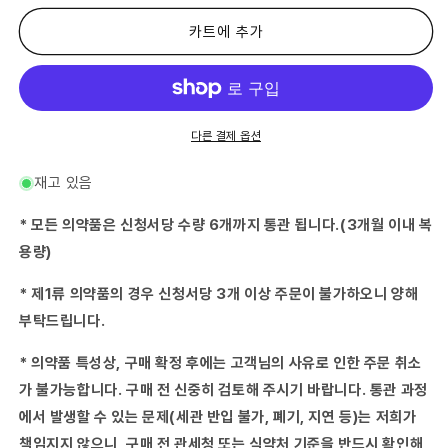
류
류
의
의
카트에 추가
약
약
품)
품)
드
드
림
림
트
트
다른 결제 옵션
리
리
트
트
재고 있음
에
에
이
이
* 모든 의약품은 신청서당 수량 6개까지 통관 됩니다.(3개월 이내 복
스
스
용량)
액
액
30mL-
30mL-
* 제1류 의약품의 경우 신청서당 3개 이상 주문이 불가하오니 양해
수
수
부탁드립니다.
량
량
줄
늘
* 의약품 특성상, 구매 확정 후에는 고객님의 사유로 인한 주문 취소
임
림
가 불가능합니다. 구매 전 신중히 검토해 주시기 바랍니다. 통관 과정
에서 발생할 수 있는 문제(세관 반입 불가, 폐기, 지연 등)는 저희가
책임지지 않으니, 구매 전 관세청 또는 식약처 기준을 반드시 확인해