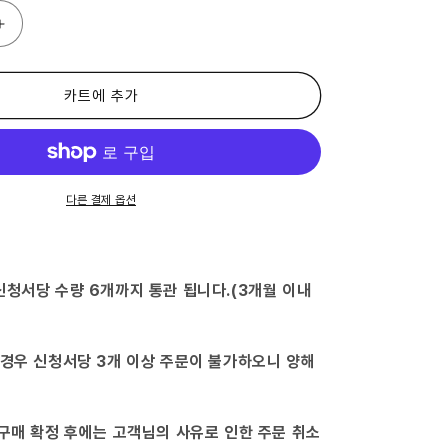
(제
2
류
의
카트에 추가
약
품)
마
야
5
다른 결제 옵션
황
정
-
수
신청서당 수량 6개까지 통관 됩니다.(3개월 이내
량
늘
림
 경우 신청서당 3개 이상 주문이 불가하오니 양해
 구매 확정 후에는 고객님의 사유로 인한 주문 취소