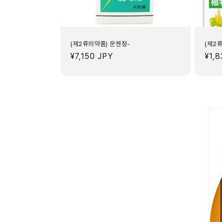
(제2류의약품) 운젠정-
(제2류
정
¥7,150 JPY
정
¥1,
가
가