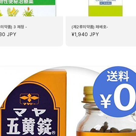
의약품) 3 쾌정 -
(제2류의약품) 쾌배호-
830 JPY
정
¥1,940 JPY
가