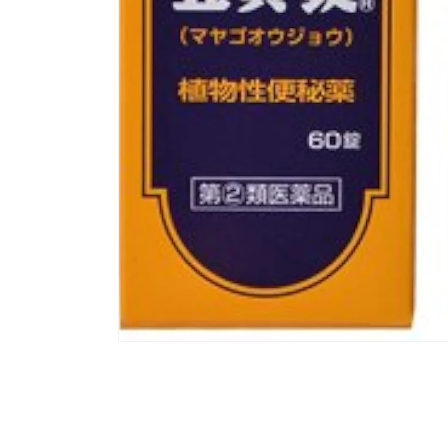
모
달
에
서
미
디
어