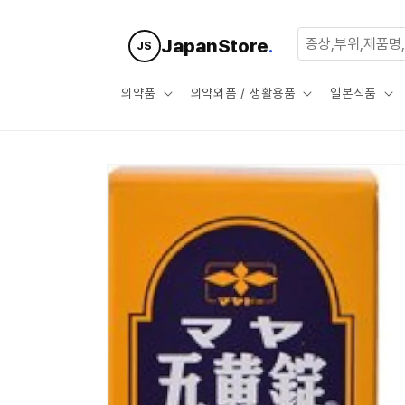
콘텐츠로
건너뛰기
JapanStore
.
JS
의약품
의약외품 / 생활용품
일본식품
제품 정보
로 건너뛰
기