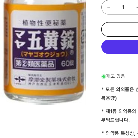
(제
2
류
의
약
품)
마
야
5
황
정
재고 있음
-
수
* 모든 의약품은 
량
복용량)
줄
임
* 제1류 의약품의
부탁드립니다.
* 의약품 특성상,