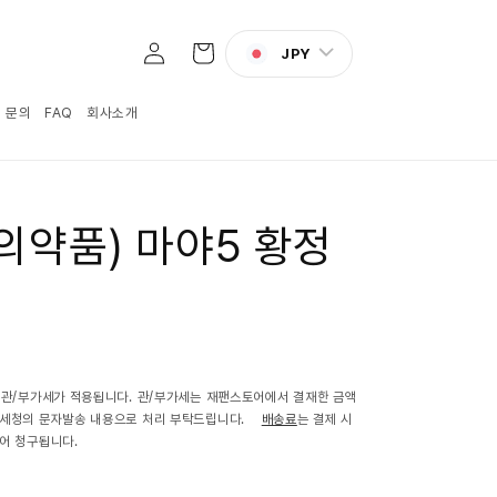
로
카
그
JPY
트
인
:1 문의
FAQ
회사소개
의약품) 마야5 황정
 관/부가세가 적용됩니다. 관/부가세는 재팬스토어에서 결재한 금액
관세청의 문자발송 내용으로 처리 부탁드립니다.
배송료
는 결제 시
어 청구됩니다.