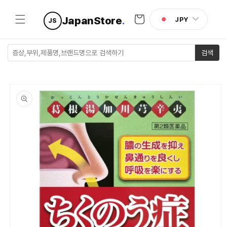
콘텐츠로
카
건너뛰기
JapanStore
.
JPY
JS
트
검색
제품 정보
로 건너뛰
기