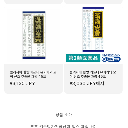
가
가
클라시에 한방 가쓰네 유카가와 오
클라시에 한방 가쓰네 유카가와 오
이 신조 추출물 과립 45포
이 신조 추출물 과립 45포
정
¥3,130 JPY
정
¥3,030 JPY
에서
가
가
상품 소개
본초 갈근탕가천궁신이 엑스 과립-H는