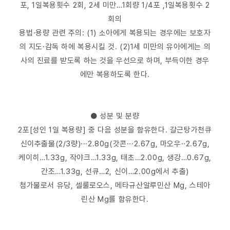
포, 1일복용횟수 2회, 2세 미만…1회량 1/4포 ,1일복용횟수 2
회의
용법·용량 관련 주의: (1) 소아에게 복용되는 경우에는 보호자
의 지도·감독 하에 복용시킬 것. (2)1세 미만의 유아에게는 의
사의 진료를 받도록 하는 것을 우선으로 하며, 부득이한 경우
에만 복용하도록 한다.
● 성분 및 분량
2포[성인 1일 복용량] 중 다음 성분을 함유한다. 갈근탕가천큐
신이추출물(2/3량)···2.80g(갓콘···2.67g, 마오우··2.67g,
케이히…1.33g, 작야크…1.33g, 태초…2.00g, 생강…0.67g,
간조…1.33g, 선큐…2, 신이…2.00g에서 추출)
첨가물로서 유당, 셀룰로오스, 메타규산알루민산 Mg, 스테아
린산 Mg를 함유한다.