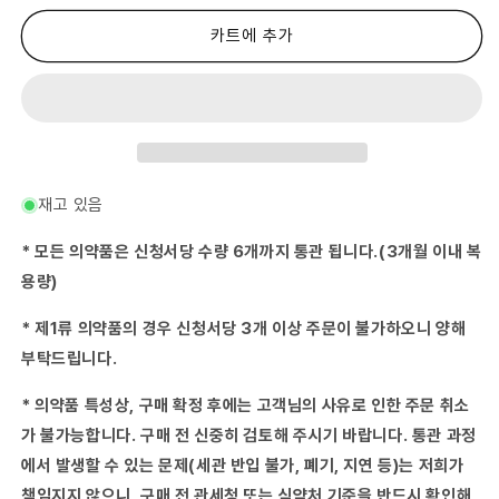
한
한
방
방
카트에 추가
갈
갈
근
근
탕
탕
가
가
천
천
궁
궁
신
신
재고 있음
이
이
엑
엑
* 모든 의약품은 신청서당 수량 6개까지 통관 됩니다.(3개월 이내 복
스
스
용량)
과
과
립
립
* 제1류 의약품의 경우 신청서당 3개 이상 주문이 불가하오니 양해
H
H
부탁드립니다.
16
16
포
포
* 의약품 특성상, 구매 확정 후에는 고객님의 사유로 인한 주문 취소
수
수
량
량
가 불가능합니다. 구매 전 신중히 검토해 주시기 바랍니다. 통관 과정
줄
늘
에서 발생할 수 있는 문제(세관 반입 불가, 폐기, 지연 등)는 저희가
임
림
책임지지 않으니, 구매 전 관세청 또는 식약처 기준을 반드시 확인해