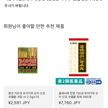
주시기 바랍니다.
회원님이 좋아할 만한 추천 제품
혼초 카츠네 유카가와 오이 신조
클래시에 한방 가쓰네 유카가와 오
추출물 과립-H 2.5g×10
이 신조 추출물 정제 360정
정
¥2,591 JPY
정
¥7,760 JPY