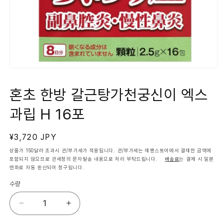
모
달
에
혼초 한방 갈근탕가천궁신이 엑스
서
미
과립 H 16포
디
어
1
열
정
¥3,720 JPY
기
가
상품가 150달러 초과시 관/부가세가 적용됩니다. 관/부가세는 재팬스토어에서 결재한 금액에
포함되지 않으므로 관세청의 문자발송 내용으로 처리 부탁드립니다.
배송료
는 결제 시 일본
엔화로 자동 환산되어 청구됩니다.
수량
혼
혼
초
초