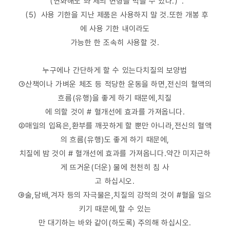
（연화해도 좌 제의 변형을 막을 수 있다.）.
（5）사용 기한을 지난 제품은 사용하지 말 것.또한 개봉 후
에 사용 기한 내이라도
가능한 한 조속히 사용할 것.
누구에나 간단하게 할 수 있는다치질의 보양법
①산책이나 가벼운 체조 등 적당한 운동을 하면,전신의 혈액의
흐름(유행)을 좋게 하기 때문에,치질
에 의할 것이 # 혈개선에 효과를 가져옵니다.
②매일의 입욕은,환부를 깨끗하게 할 뿐만 아니라,전신의 혈액
의 흐름(유행)도 좋게 하기 때문에,
치질에 밤 것이 # 혈개선에 효과를 가져옵니다.약간 미지근하
게 뜨거운(더운) 물에 천천히 침 사
고 하십시오.
③술,담배,겨자 등의 자극물은,치질의 강적의 것이 #혈을 일으
키기 때문에,할 수 있는
만 대기하는 바와 같이(하도록) 주의해 하십시오.