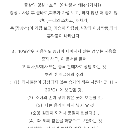
증상의 명칭：쇼크（아나운서 filler《기시》）
증상：사용 후 곧바로,피부가 가렵 보고, 하지 않겠 더 좋지 않
겠다,소리의 스치고, 재채기,
목(갑상선)이 가렵 보고, 가슴이 답답함,심장의 이상박동,의식
혼탁등이 나타난다.
3．10일간위 사용해도 증상이 나아지지 않는 경우는 사용을
중지 하고, 이 문서를 들어
고 의사,약제사 또는 등록 판매자로 상담 하는 것
보관 및 취급상의 주의
:（1）직사일광이 당첨되지 않는 습기의 적은 시원한 곳（1～
30℃）에 보관할 것.
（2）소아의 손이 닿지 않은 곳에 보관할 것.
（3）다른 용기에 바꿔 넣지 말 것
（오용 원인이 되거나 품질이 변한다.）.
（4）좌 제의 첨단을 하향으로 보관하는 것