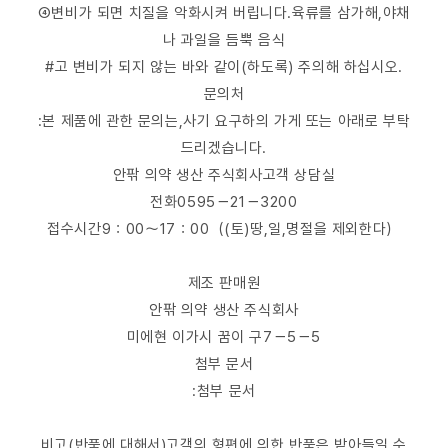
④변비가 되면 치질을 악화시켜 버립니다.육류를 삼가해,야채
나 과일을 듬뿍 음식
#고 변비가 되지 않는 바와 같이(하도록) 주의해 하십시오.
문의처
:본 제품에 관한 문의는,사기 요구하의 가게 또는 아래로 부탁
드리겠습니다.
안팎 의약 생산 주식회사고객 상담실
전화0595－21－3200
접수시간9：00～17：00（(토)땅,일,명절을 제외한다）
제조 판매원
안팎 의약 생산 주식회사
미에현 이가시 꿈이 구7－5－5
첨부 문서
:첨부 문서
비고(반품에 대해서)고객의 형편에 의한 반품은 받아들일 수