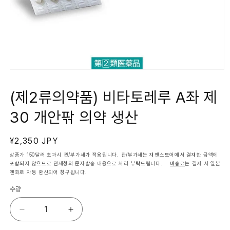
모
달
에
(제2류의약품) 비타토레루 A좌 제
서
미
30 개안팎 의약 생산
디
어
1
열
정
¥2,350 JPY
기
가
상품가 150달러 초과시 관/부가세가 적용됩니다. 관/부가세는 재팬스토어에서 결재한 금액에
포함되지 않으므로 관세청의 문자발송 내용으로 처리 부탁드립니다.
배송료
는 결제 시 일본
엔화로 자동 환산되어 청구됩니다.
수량
(제
(제
2
2