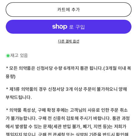
류
류
의
의
카트에 추가
약
약
품)
품)
비
비
타
타
토
토
다른 결제 옵션
레
레
루
루
재고 있음
A
A
좌
좌
* 모든 의약품은 신청서당 수량 6개까지 통관 됩니다.(3개월 이내 복
제
제
용량)
30
30
개
개
* 제1류 의약품의 경우 신청서당 3개 이상 주문이 불가하오니 양해
안
안
부탁드립니다.
팎
팎
의
의
* 의약품 특성상, 구매 확정 후에는 고객님의 사유로 인한 주문 취소
약
약
생
생
가 불가능합니다. 구매 전 신중히 검토해 주시기 바랍니다. 통관 과정
산
산
에서 발생할 수 있는 문제(세관 반입 불가, 폐기, 지연 등)는 저희가
수
수
책임지지 않으니, 구매 전 관세청 또는 식약처 기준을 반드시 확인해