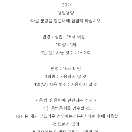
:30개
용법용량
:다음 분량을 항문내에 삽입해 하십시오.
연령：성인（15세 이상）
1회량：1개
1일(날) 사용 횟수：1～3회
연령：15세 미만
1회량：사용하지 말 것
1일(날) 사용 횟수：사용하지 말 것
＜용법 및 용량에 관련되는 주의＞
（1）용법용량을 엄수할 것.
（2）본 제가 부드러운 경우에는,당분간 식힌 후에 사용할
것.또한경 많아