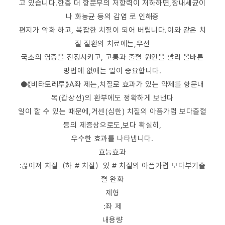
고 있습니다.한층 더 항문부의 저항력이 저하하면,장내세균이
나 화농균 등의 감염 로 인해증
편지가 악화 하고, 복잡한 치질이 되어 버립니다.이와 같은 치
질 질환의 치료에는,우선
국소의 염증을 진정시키고, 고통과 출혈 원인을 빨리 올바른
방법에 없애는 일이 중요합니다.
●《비타토레루》A좌 제는,치질로 효과가 있는 약제를 항문내
목(갑상선)의 환부에도 정확하게 보낸다
일이 할 수 있는 때문에,거센(심한) 치질의 아픔가렵 보다출혈
등의 제증상으로도,보다 확실히,
우수한 효과를 나타냅니다.
효능효과
:끊어져 치질（하 # 치질）있 # 치질의 아픔가렵 보다부기출
혈 완화
제형
:좌 제
내용량