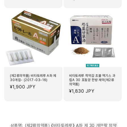
가
가
(제2류의약품) 비타토레루 A좌 제
비타토레루 작약감 초물 엑기스 과
30개입- (2017-03-16)
립A 30 포동양 한방 제약(제2류
의약품)
정
¥1,900 JPY
정
¥1,830 JPY
가
가
상품명: (제2류의약품) 《비타토레루》 A좌 제 30 개안팎 의약