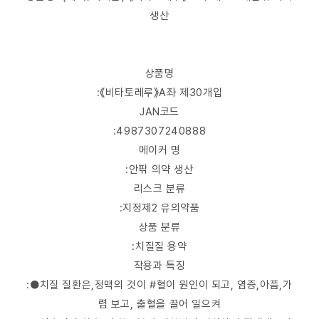
생산
상품명
:《비타토레루》A좌 제30개입
JAN코드
:4987307240888
메이커 명
:안팎 의약 생산
리스크 분류
:지정제2 유의약품
상품 분류
:치질질 용약
작용과 특징
:●치질 질환은,정맥의 것이 #혈이 원인이 되고, 염증,아픔,가
렵 보고, 출혈을 끌어 일으켜