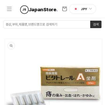
콘텐츠로
카
건너뛰기
JapanStore
.
JPY
JS
트
검색
제품 정보
로 건너뛰
기