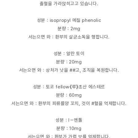
출혈을 가라앉히고고 있습니다.
성분：isopropyl 메칠 phenolic
분량：2mg
서는으면 와：환부의 살균소독을 행합니다.
성분：알란 토이
분량：20mg
서는으면 와：상처가 낫을 ##고, 조직을 복원합니다.
성분：토코 fellow《루》초산 에스테르
분량：60mg
서는으면 와：환부의 피류를양 꼬치, 것이 #혈을 억제합니다.
성분：l－멘톨
분량：10mg
서는으면 와：환부가 가렵 보를 억제합니다.