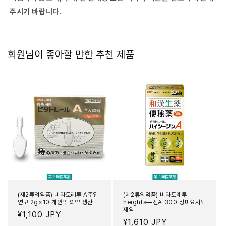
량
량
주시기 바랍니다.
줄
늘
임
림
회원님이 좋아할 만한 추천 제품
(제2류의약품) 비타토레루 A주입
(제2류의약품) 비타토레루
연고 2g×10 개안팎 의약 생산
heights―진A 300 정미요시노
제약
정
¥1,100 JPY
정
¥1,610 JPY