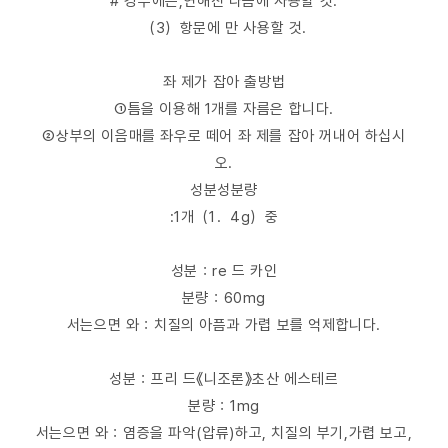
# 경우에는,연해진 다음에 사용할 것.
（3）항문에 만 사용할 것.
좌 제가 잡아 출방법
①틈을 이용해 1개를 자름은 합니다.
②상부의 이음매를 좌우로 떼어 좌 제를 잡아 꺼내어 하십시
오.
성분성분량
:1개（1．4g）중
성분：re 드 카인
분량：60mg
서는으면 와：치질의 아픔과 가렵 보를 억제합니다.
성분：프리 드《니조론》초산 에스테르
분량：1mg
서는으면 와：염증을 파악(압류)하고, 치질의 부기,가렵 보고,