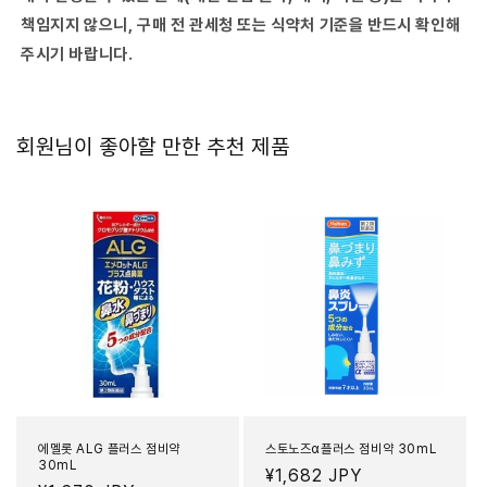
책임지지 않으니, 구매 전 관세청 또는 식약처 기준을 반드시 확인해
주시기 바랍니다.
회원님이 좋아할 만한 추천 제품
에멜롯 ALG 플러스 점비약
스토노즈α플러스 점비약 30mL
30mL
정
¥1,682 JPY