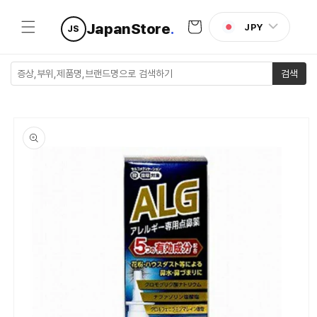
콘텐츠로
카
건너뛰기
JapanStore
.
JPY
JS
트
검색
제품 정보
로 건너뛰
기