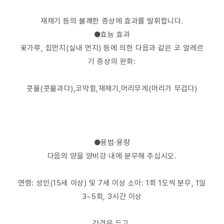
재채기 등의 불쾌한 증상에 효과를 발휘합니다.
●효능 효과
꽃가루, 집먼지(실내 먼지) 등에 의한 다음과 같은 코 알레르
기 증상의 완화:
콧물(콧물과다),코막힘,재채기,머리무게(머리가 무겁다)
●용법·용량
다음의 양을 양비강 내에 분무해 주십시오.
연령: 성인(15세 이상) 및 7세 이상 소아: 1회 1도씩 분무, 1일
3~5회, 3시간 이상
간격을 두고.