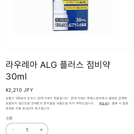
모
달
에
라우레아 ALG 플러스 점비약
서
미
30ml
디
어
1
열
정
¥2,210 JPY
기
가
상품가 150달러 초과시 관/부가세가 적용됩니다. 관/부가세는 재팬스토어에서 결재한 금액에
포함되지 않으므로 관세청의 문자발송 내용으로 처리 부탁드립니다.
배송료
는 결제 시 일본
엔화로 자동 환산되어 청구됩니다.
수량
라
라