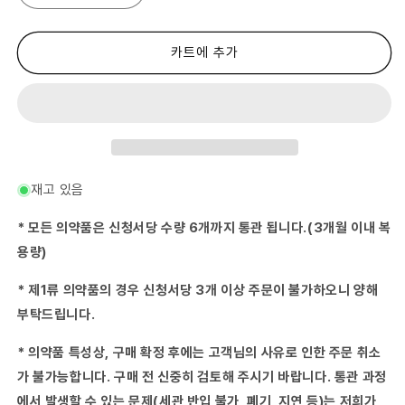
우
우
레
레
아
아
카트에 추가
ALG
ALG
플
플
러
러
스
스
점
점
비
비
약
약
재고 있음
30ml
30ml
수
수
* 모든 의약품은 신청서당 수량 6개까지 통관 됩니다.(3개월 이내 복
량
량
용량)
줄
늘
임
림
* 제1류 의약품의 경우 신청서당 3개 이상 주문이 불가하오니 양해
부탁드립니다.
* 의약품 특성상, 구매 확정 후에는 고객님의 사유로 인한 주문 취소
가 불가능합니다. 구매 전 신중히 검토해 주시기 바랍니다. 통관 과정
에서 발생할 수 있는 문제(세관 반입 불가, 폐기, 지연 등)는 저희가