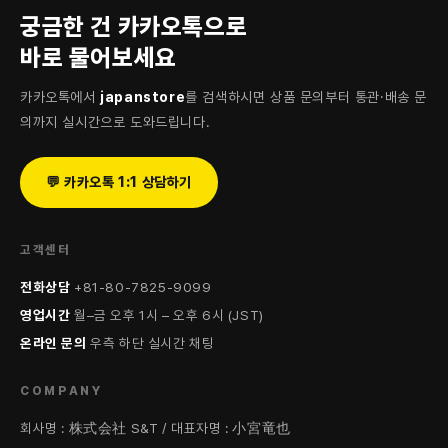
궁금한 건 카카오톡으로
바로 물어보세요
카카오톡에서
japanstore
를 검색하시면 상품 문의부터 통관·배송 문
의까지 실시간으로 도와드립니다.
💬 카카오톡 1:1 상담하기
고객센터
전화상담
+81-80-7825-9099
영업시간
월–금 오후 1시 – 오후 6시 (JST)
온라인 문의
우측 하단 실시간 채팅
COMPANY
회사명 : 株式会社 S&T / 대표자명 : 小宮竜也