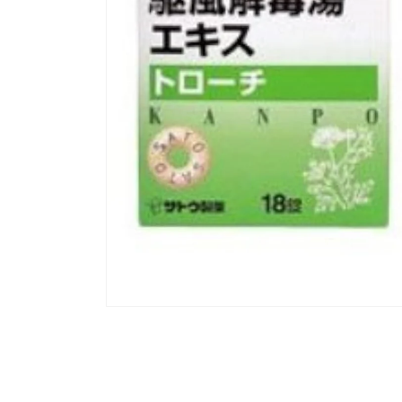
모
달
에
서
미
디
어