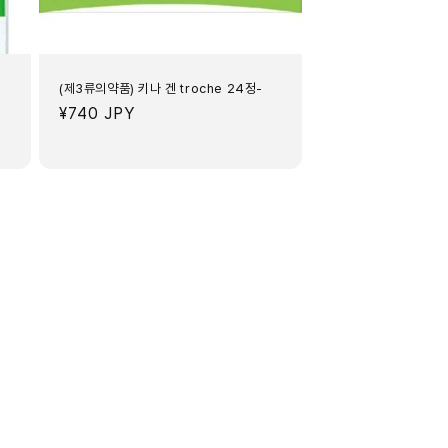
(제3류의약품) 키나 겐 troche 24정-
정
¥740 JPY
가