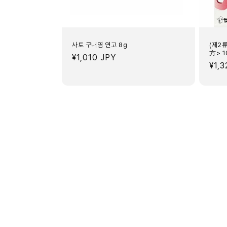
사토 구내염 연고 8g
(제2
方> 1
정
¥1,010 JPY
정
¥1,
가
가