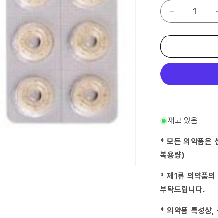
(제
2
류
의
약
품)
설
탕
구
풍
해
재고 있음
독
탕
* 모든 의약품은 
엑
복용량)
기
스
* 제1류 의약품의
troche
18
부탁드립니다.
정-
수
* 의약품 특성상,