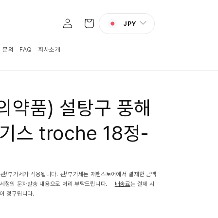
로
카
그
JPY
트
인
:1 문의
FAQ
회사소개
의약품) 설탕구 풍해
스 troche 18정-
 관/부가세가 적용됩니다. 관/부가세는 재팬스토어에서 결재한 금액
관세청의 문자발송 내용으로 처리 부탁드립니다.
배송료
는 결제 시
어 청구됩니다.