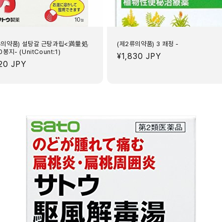
류의약품) 설탕갈 근탕과립<満量処
(제2류의약품) 3 쾌정 -
0봉지- (UnitCount:1)
정
¥1,830 JPY
320 JPY
가