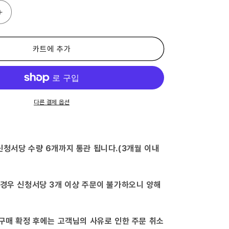
(제
2
류
의
카트에 추가
약
품)
설
탕
구
다른 결제 옵션
풍
해
독
탕
신청서당 수량 6개까지 통관 됩니다.(3개월 이내
엑
기
스
 경우 신청서당 3개 이상 주문이 불가하오니 양해
troche
18
정-
수
 구매 확정 후에는 고객님의 사유로 인한 주문 취소