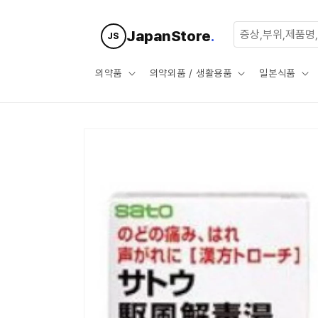
콘텐츠로
건너뛰기
JapanStore
.
JS
의약품
의약외품 / 생활용품
일본식품
제품 정보
로 건너뛰
기