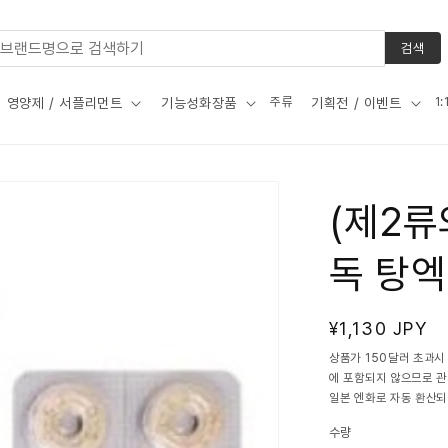
검색
주류
1
영양제 / 서플리먼트
기능성화장품
기획전 / 이벤트
(제2류
독 탕엑기
정
¥1,130 JPY
가
상품가 150달러 초과시
에 포함되지 않으므로 
일본 엔화로 자동 환산되
수량