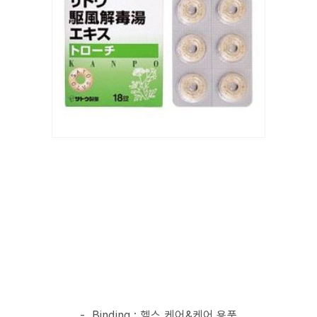
-. Binding : 헬스 케어&케어 용품