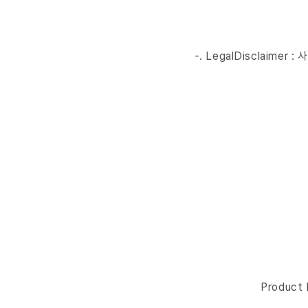
-. LegalDisclai
Product 