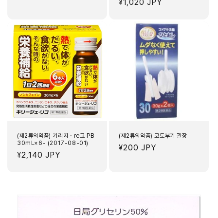
정
¥1,020 JPY
가
가
(제2류의약품) 기리지・re고 PB
(제2류의약품) 코토부기 관장
30mL×6- (2017-08-01)
정
¥200 JPY
정
¥2,140 JPY
가
가