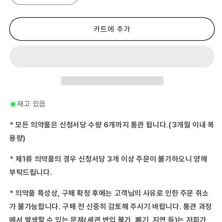
2
2
류
류
의
의
카트에 추가
약
약
품)
품)
수
수
스
스
카
카
도
도
관
관
재고 있음
장
장
30
30
* 모든 의약품은 신청서당 수량 6개까지 통관 됩니다.(3개월 이내 복
PB-
PB-
용량)
수
수
량
량
* 제1류 의약품의 경우 신청서당 3개 이상 주문이 불가하오니 양해
줄
늘
부탁드립니다.
임
림
* 의약품 특성상, 구매 확정 후에는 고객님의 사유로 인한 주문 취소
가 불가능합니다. 구매 전 신중히 검토해 주시기 바랍니다. 통관 과정
에서 발생할 수 있는 문제(세관 반입 불가, 폐기, 지연 등)는 저희가