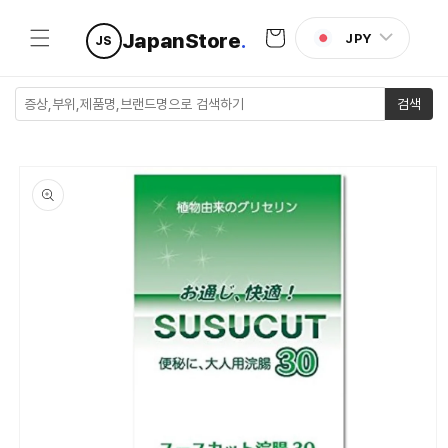
콘텐츠로
카
건너뛰기
JapanStore
.
JPY
JS
트
검색
제품 정보
로 건너뛰
기