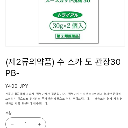
모
달
에
(제2류의약품) 수 스카 도 관장30
서
미
PB-
디
어
1
열
정
¥400 JPY
기
가
상품가 150달러 초과시 관/부가세가 적용됩니다. 관/부가세는 재팬스토어에서 결재한 금액에
포함되지 않으므로 관세청의 문자발송 내용으로 처리 부탁드립니다.
배송료
는 결제 시 일본
엔화로 자동 환산되어 청구됩니다.
수량
(제
(제