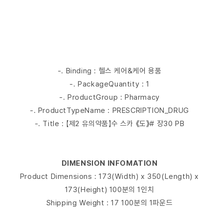
-. Binding : 헬스 케어&케어 용품
-. PackageQuantity : 1
-. ProductGroup : Pharmacy
-. ProductTypeName : PRESCRIPTION_DRUG
-. Title : 【제2 유의약품】수 스카 《도》# 장30 PB
DIMENSION INFOMATION
Product Dimensions : 173(Width) x 350(Length) x
173(Height) 100분의 1인치
Shipping Weight : 17 100분의 1파운드