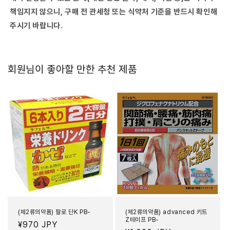
책임지지 않으니, 구매 전 관세청 또는 식약처 기준을 반드시 확인해
주시기 바랍니다.
회원님이 좋아할 만한 추천 제품
(제2류의약품) 팔로 단K PB-
(제2류의약품) advanced 키트
Z테이프 PB-
정
¥970 JPY