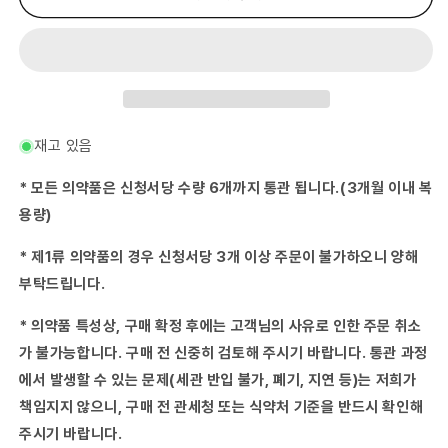
장
장
40
40
40g×10
40g×10
수
수
량
량
줄
늘
임
림
재고 있음
* 모든 의약품은 신청서당 수량 6개까지 통관 됩니다.(3개월 이내 복
용량)
* 제1류 의약품의 경우 신청서당 3개 이상 주문이 불가하오니 양해
부탁드립니다.
* 의약품 특성상, 구매 확정 후에는 고객님의 사유로 인한 주문 취소
가 불가능합니다. 구매 전 신중히 검토해 주시기 바랍니다. 통관 과정
에서 발생할 수 있는 문제(세관 반입 불가, 폐기, 지연 등)는 저희가
책임지지 않으니, 구매 전 관세청 또는 식약처 기준을 반드시 확인해
주시기 바랍니다.