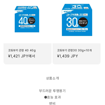
코토부키 관장 40 40g
코토부기 관장30 30g×10개
정
¥1,421 JPY
에서
정
¥1,439 JPY
가
가
상품소개
부드러운 투명용기
●효능 효과
변비