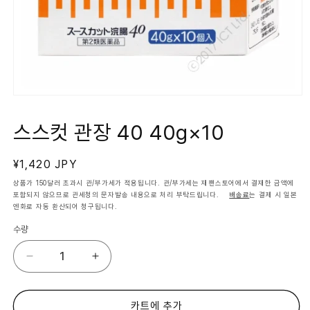
모
달
에
스스컷 관장 40 40g×10
서
미
디
정
¥1,420 JPY
어
1
가
상품가 150달러 초과시 관/부가세가 적용됩니다. 관/부가세는 재팬스토어에서 결재한 금액에
열
포함되지 않으므로 관세청의 문자발송 내용으로 처리 부탁드립니다.
배송료
는 결제 시 일본
기
엔화로 자동 환산되어 청구됩니다.
수량
스
스
스
스
컷
컷
관
관
카트에 추가