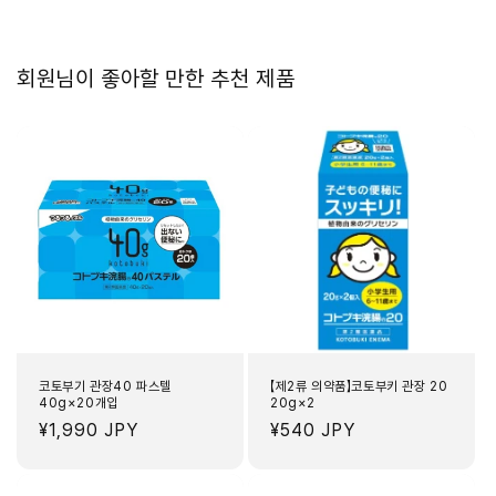
회원님이 좋아할 만한 추천 제품
코토부기 관장40 파스텔
【제2류 의약품】코토부키 관장 20
40g×20개입
20g×2
정
¥1,990 JPY
정
¥540 JPY
가
가