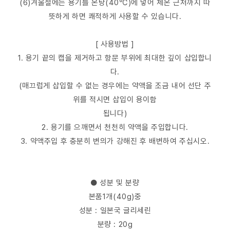
(6)겨울철에는 용기를 온탕(40℃)에 넣어 체온 근처까지 따
뜻하게 하면 쾌적하게 사용할 수 있습니다.
[ 사용방법 ]
1. 용기 끝의 캡을 제거하고 항문 부위에 최대한 깊이 삽입합니
다.
(매끄럽게 삽입할 수 없는 경우에는 약액을 조금 내어 선단 주
위를 적시면 삽입이 용이함
됩니다)
2. 용기를 으깨면서 천천히 약액을 주입합니다.
3. 약액주입 후 충분히 변의가 강해진 후 배변하여 주십시오.
● 성분 및 분량
본품1개(40g)중
성분 : 일본국 글리세린
분량 : 20g