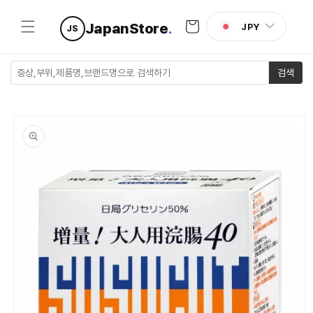
콘텐츠로
카
건너뛰기
JapanStore
.
JPY
JS
트
검색
제품 정보
로 건너뛰
기