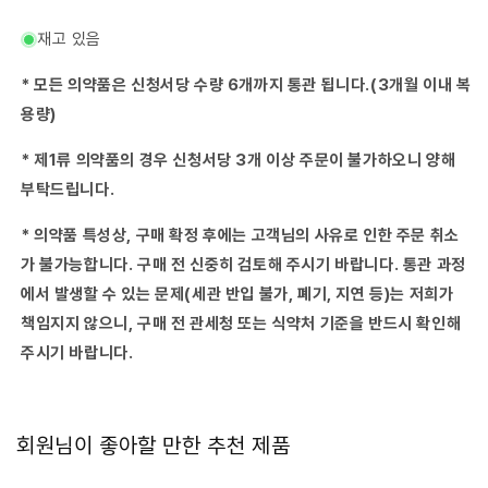
제
제
약
약
재고 있음
변
변
비
비
* 모든 의약품은 신청서당 수량 6개까지 통관 됩니다.(3개월 이내 복
정
정
용량)
100
100
정-
정-
* 제1류 의약품의 경우 신청서당 3개 이상 주문이 불가하오니 양해
수
수
부탁드립니다.
량
량
줄
늘
* 의약품 특성상, 구매 확정 후에는 고객님의 사유로 인한 주문 취소
임
림
가 불가능합니다. 구매 전 신중히 검토해 주시기 바랍니다. 통관 과정
에서 발생할 수 있는 문제(세관 반입 불가, 폐기, 지연 등)는 저희가
책임지지 않으니, 구매 전 관세청 또는 식약처 기준을 반드시 확인해
주시기 바랍니다.
회원님이 좋아할 만한 추천 제품