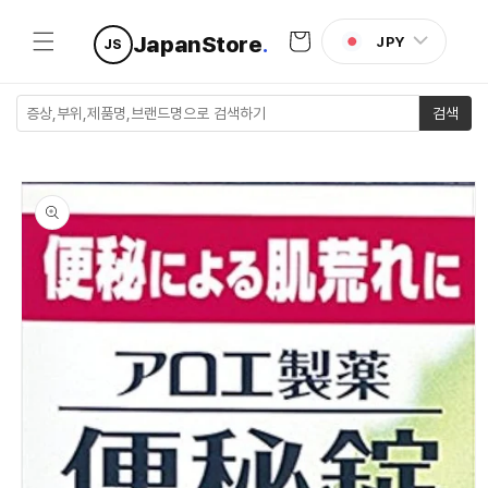
콘텐츠로
카
건너뛰기
JapanStore
.
JPY
JS
트
검색
제품 정보
로 건너뛰
기