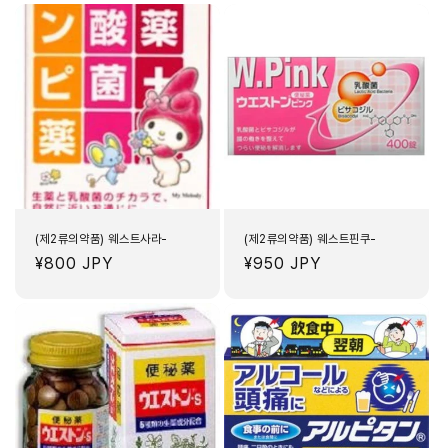
(제2류의약품) 웨스트사라-
(제2류의약품) 웨스트핀쿠-
정
¥800 JPY
정
¥950 JPY
가
가