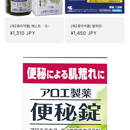
(제2류의약품) 웨스트 ・S-
(제2류의약품) 앨피탄-
정
¥1,310 JPY
정
¥1,450 JPY
가
가