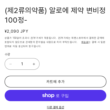
달
에
(제2류의약품) 알로에 제약 변비정
서
미
100정-
디
어
1
열
정
¥2,090 JPY
기
가
상품가 150달러 초과시 관/부가세가 적용됩니다. 관/부가세는 재팬스토어에서 결재한 금액에
포함되지 않으므로 관세청의 문자발송 내용으로 처리 부탁드립니다.
배송료
는 결제 시 일본
엔화로 자동 환산되어 청구됩니다.
수량
(제
(제
2
2
류
류
의
의
카트에 추가
약
약
품)
품)
알
알
로
로
에
에
다른 결제 옵션