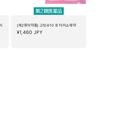
야시
(제2류의약품) 고릿슈10 포 터이쇼제약
정
¥1,460 JPY
가