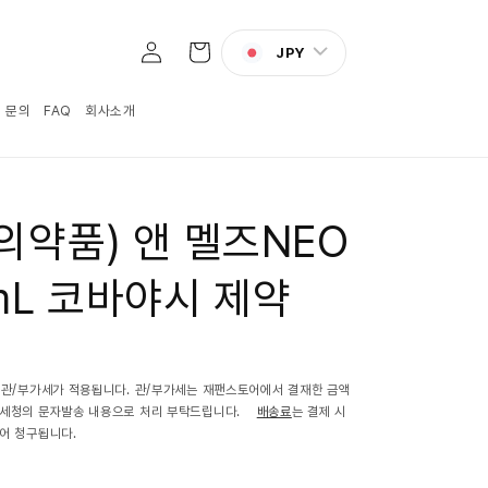
로
카
그
JPY
트
인
:1 문의
FAQ
회사소개
의약품) 앤 멜즈NEO
mL 코바야시 제약
 관/부가세가 적용됩니다. 관/부가세는 재팬스토어에서 결재한 금액
관세청의 문자발송 내용으로 처리 부탁드립니다.
배송료
는 결제 시
어 청구됩니다.