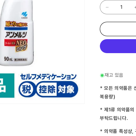
(제
2
류
의
약
품)
앤
멜
즈
NEO
롱
재고 있음
90mL
코
* 모든 의약품은 
바
복용량)
야
시
* 제1류 의약품의
제
약
부탁드립니다.
수
량
* 의약품 특성상,