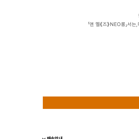
「앤 멜《즈》NEO롱」서는
배송안내