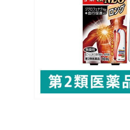
모
달
에
서
미
디
어