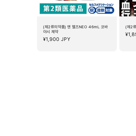
(제2류의약품) 앤 멜즈NEO 46mL 코바
(제2류
야시 제약
정
¥1,
정
¥1,900 JPY
가
가