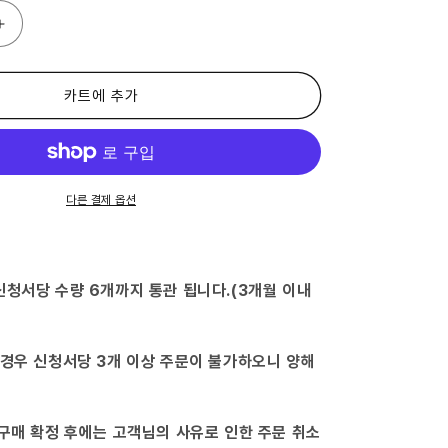
(제
2
류
의
카트에 추가
약
품)
앤
멜
즈
다른 결제 옵션
NEO
롱
90mL
코
신청서당 수량 6개까지 통관 됩니다.(3개월 이내
바
야
시
 경우 신청서당 3개 이상 주문이 불가하오니 양해
제
약
수
량
 구매 확정 후에는 고객님의 사유로 인한 주문 취소