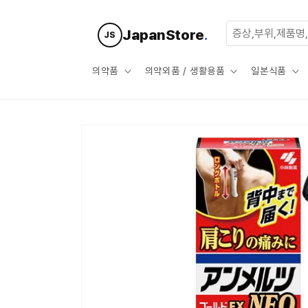
콘텐츠로
건너뛰기
JapanStore
.
JS
의약품
의약외품 / 생활용품
일본식품
제품 정보
로 건너뛰
기