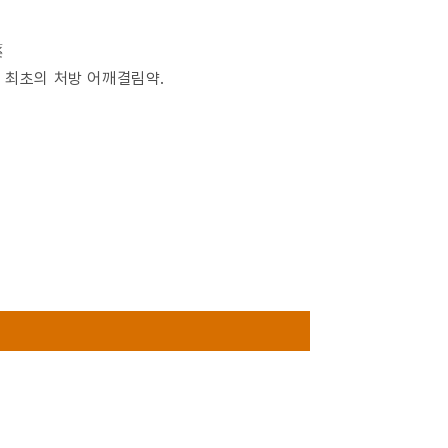
薬
본 최초의 처방 어깨결림약.