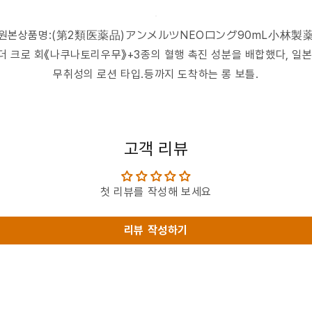
원본상품명:(第2類医薬品)アンメルツNEOロング90mL小林製
,더 크로 회《나쿠나토리우무》+3종의 혈행 촉진 성분을 배합했다, 일
무취성의 로션 타입.등까지 도착하는 롱 보틀.
고객 리뷰
첫 리뷰를 작성해 보세요
리뷰 작성하기