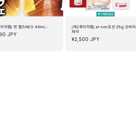
의약품) 앤 멜즈NEO 46mL-
(제2류의약품) at non로션 25g 코바
제약
890 JPY
정
¥2,500 JPY
가