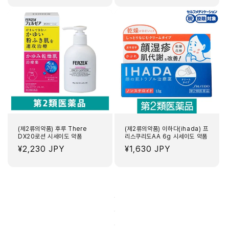
가
가
(제2류의약품) 후루 There
(제2류의약품) 이하다(ihada) 프
DX20로션 시세이도 약품
리스쿠리도AA 6g 시세이도 약품
정
¥2,230 JPY
정
¥1,630 JPY
가
가