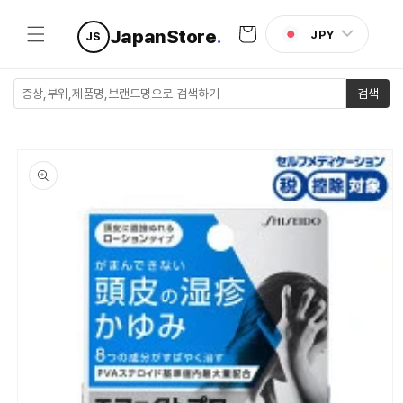
콘텐츠로
카
건너뛰기
JapanStore
.
JPY
JS
트
검색
제품 정보
로 건너뛰
기