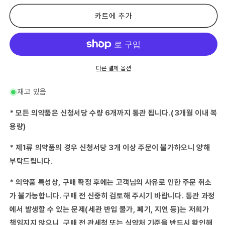
류
류
의
의
카트에 추가
약
약
품)
품)
이
이
펙
펙
트
트
다른 결제 옵션
프
프
로
로
재고 있음
로
로
션
션
* 모든 의약품은 신청서당 수량 6개까지 통관 됩니다.(3개월 이내 복
12g
12g
용량)
시
시
세
세
* 제1류 의약품의 경우 신청서당 3개 이상 주문이 불가하오니 양해
이
이
부탁드립니다.
도
도
약
약
* 의약품 특성상, 구매 확정 후에는 고객님의 사유로 인한 주문 취소
품
품
수
수
가 불가능합니다. 구매 전 신중히 검토해 주시기 바랍니다. 통관 과정
량
량
에서 발생할 수 있는 문제(세관 반입 불가, 폐기, 지연 등)는 저희가
줄
늘
책임지지 않으니, 구매 전 관세청 또는 식약처 기준을 반드시 확인해