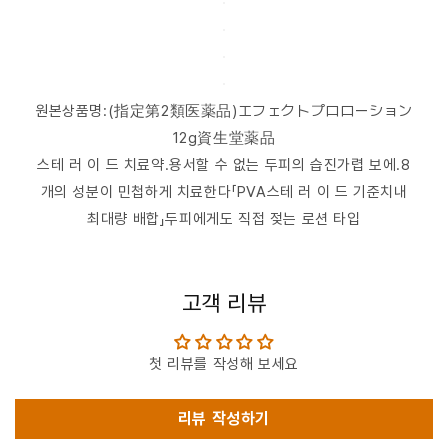
원본상품명:(指定第2類医薬品)エフェクトプロローション
12g資生堂薬品
스테 러 이 드 치료약.용서할 수 없는 두피의 습진가렵 보에.8
개의 성분이 민첩하게 치료한다「PVA스테 러 이 드 기준치내
최대량 배합」두피에게도 직접 젖는 로션 타입
고객 리뷰
첫 리뷰를 작성해 보세요
리뷰 작성하기