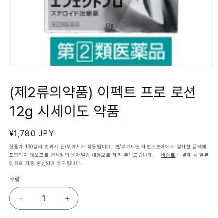
모
달
에
(제2류의약품) 이펙트 프로 로션
서
미
12g 시세이도 약품
디
어
1
열
정
¥1,780 JPY
기
가
상품가 150달러 초과시 관/부가세가 적용됩니다. 관/부가세는 재팬스토어에서 결재한 금액에
포함되지 않으므로 관세청의 문자발송 내용으로 처리 부탁드립니다.
배송료
는 결제 시 일본
엔화로 자동 환산되어 청구됩니다.
수량
(제
(제
2
2