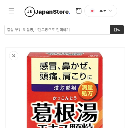
콘텐츠로
카
건너뛰기
JapanStore
.
JPY
JS
트
검색
제품 정보
로 건너뛰
기