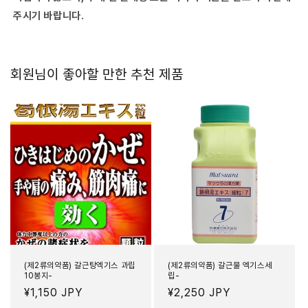
주시기 바랍니다.
회원님이 좋아할 만한 추천 제품
(제2류의약품) 갈근탕엑기스 과립
(제2류의약품) 갈근물 엑기스세
10봉지-
립-
정
¥1,150 JPY
정
¥2,250 JPY