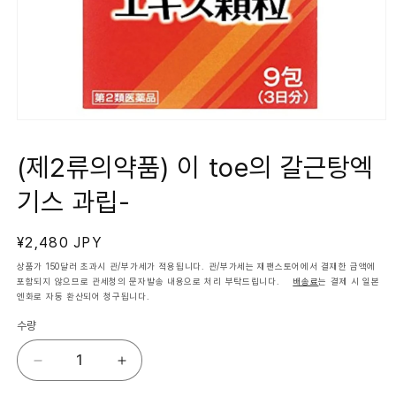
모
달
에
(제2류의약품) 이 toe의 갈근탕엑
서
미
기스 과립-
디
어
1
열
정
¥2,480 JPY
기
가
상품가 150달러 초과시 관/부가세가 적용됩니다. 관/부가세는 재팬스토어에서 결재한 금액에
포함되지 않으므로 관세청의 문자발송 내용으로 처리 부탁드립니다.
배송료
는 결제 시 일본
엔화로 자동 환산되어 청구됩니다.
수량
(제
(제
2
2