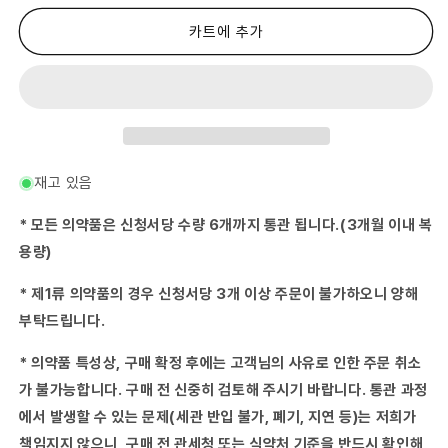
류
류
의
의
카트에 추가
약
약
품)
품)
이
이
toe
toe
의
의
갈
갈
근
근
재고 있음
탕
탕
엑
엑
* 모든 의약품은 신청서당 수량 6개까지 통관 됩니다.(3개월 이내 복
기
기
용량)
스
스
과
과
* 제1류 의약품의 경우 신청서당 3개 이상 주문이 불가하오니 양해
립-
립-
부탁드립니다.
수
수
량
량
* 의약품 특성상, 구매 확정 후에는 고객님의 사유로 인한 주문 취소
줄
늘
임
림
가 불가능합니다. 구매 전 신중히 검토해 주시기 바랍니다. 통관 과정
에서 발생할 수 있는 문제(세관 반입 불가, 폐기, 지연 등)는 저희가
책임지지 않으니, 구매 전 관세청 또는 식약처 기준을 반드시 확인해