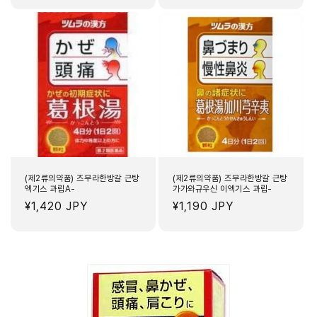
가
가
(제2류의약품) 즈무라한방갈 근탕
(제2류의약품) 즈무라한방갈 근탕
엑기스 과립A-
가가와규우신 이엑기스 과립-
정
¥1,420 JPY
정
¥1,190 JPY
가
가