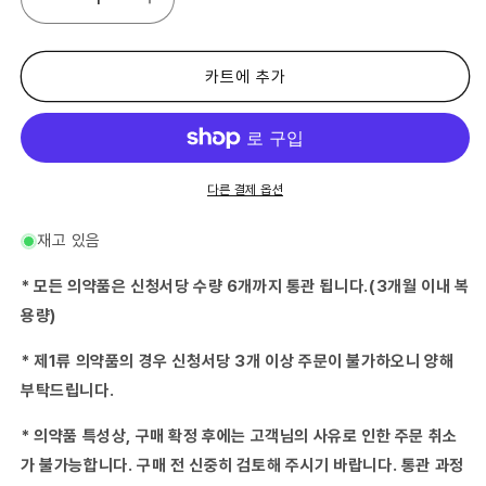
(제
(제
2
2
류
류
의
의
카트에 추가
약
약
품)
품)
(주
(주
식,
식,
순
순
다른 결제 옵션
무
무
우
우
재고 있음
먹
먹
이)
이)
* 모든 의약품은 신청서당 수량 6개까지 통관 됩니다.(3개월 이내 복
카
카
용량)
브
브
간
간
* 제1류 의약품의 경우 신청서당 3개 이상 주문이 불가하오니 양해
호
호
부탁드립니다.
사
사
15g-
15g-
* 의약품 특성상, 구매 확정 후에는 고객님의 사유로 인한 주문 취소
(2018-
(2018-
03-
03-
가 불가능합니다. 구매 전 신중히 검토해 주시기 바랍니다. 통관 과정