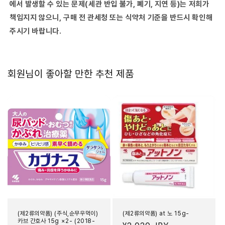
07)
07)
에서 발생할 수 있는 문제(세관 반입 불가, 폐기, 지연 등)는 저희가
수
수
책임지지 않으니, 구매 전 관세청 또는 식약처 기준을 반드시 확인해
량
량
주시기 바랍니다.
줄
늘
임
림
회원님이 좋아할 만한 추천 제품
(제2류의약품) (주식,순무우먹이)
(제2류의약품) at 노 15g-
카브 간호사 15g ×2- (2018-