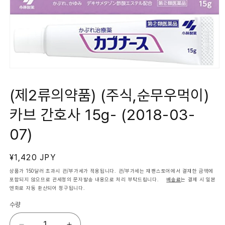
모
달
에
(제2류의약품) (주식,순무우먹이)
서
미
카브 간호사 15g- (2018-03-
디
어
1
07)
열
기
정
¥1,420 JPY
가
상품가 150달러 초과시 관/부가세가 적용됩니다. 관/부가세는 재팬스토어에서 결재한 금액에
포함되지 않으므로 관세청의 문자발송 내용으로 처리 부탁드립니다.
배송료
는 결제 시 일본
엔화로 자동 환산되어 청구됩니다.
수량