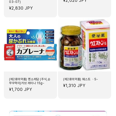
정
¥2,020 JPY
03-07)
가
정
¥2,830 JPY
가
(제2류의약품) 멘소레담 (주식,순
(제2류의약품) 웨스트 ・S-
무우먹이)카브 레이나 15g-
정
¥1,310 JPY
정
¥1,700 JPY
가
가