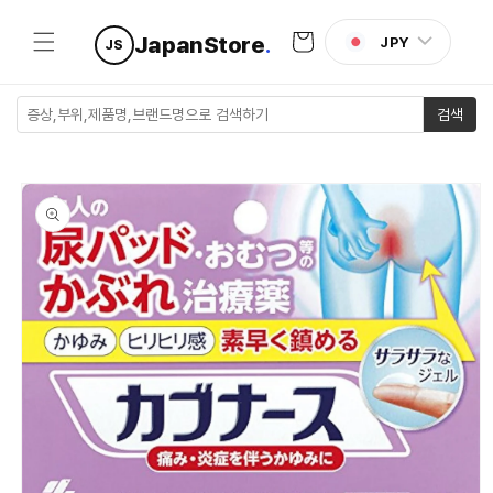
콘텐츠로
카
건너뛰기
JapanStore
.
JPY
JS
트
검색
제품 정보
로 건너뛰
기