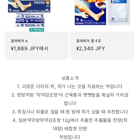
콤레케어 a
콤레케어 젤 4포
정
¥1,889 JPY
에서
정
¥2,340 JPY
가
가
상품소개
1. 괴로운 다리의 쥐, 쥐가 나는 것을 치료하는 약입니다
2. 한방처방 '작약감초탕'이 근육통과 뻣뻣함을 확실히 가라앉
힙니다
3. 취침시나 외출로 걸을 때 등 발에 쥐가 났을 때 추천합니다
4. 일본약국방작약감초탕 12g에서 추출한 추출물을 전량(최
대량) 배합한 만량
처방입니다