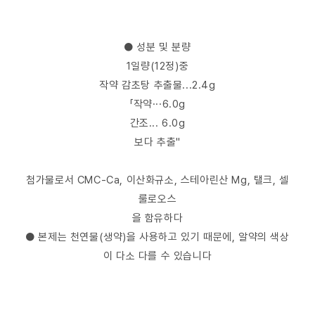
● 성분 및 분량
1일량(12정)중
작약 감초탕 추출물...2.4g
「작약···6.0g
간조... 6.0g
보다 추출"
첨가물로서 CMC-Ca, 이산화규소, 스테아린산 Mg, 탤크, 셀
룰로오스
을 함유하다
● 본제는 천연물(생약)을 사용하고 있기 때문에, 알약의 색상
이 다소 다를 수 있습니다