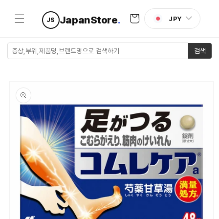
콘텐츠로
카
건너뛰기
JapanStore
.
JPY
JS
트
검색
제품 정보
로 건너뛰
기