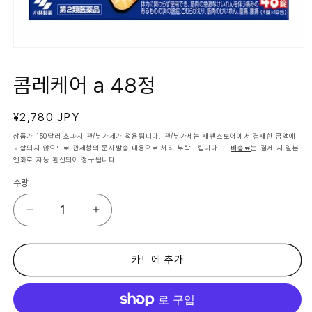
모
달
에
콤레케어 a 48정
서
미
디
정
¥2,780 JPY
어
1
가
상품가 150달러 초과시 관/부가세가 적용됩니다. 관/부가세는 재팬스토어에서 결재한 금액에
열
포함되지 않으므로 관세청의 문자발송 내용으로 처리 부탁드립니다.
배송료
는 결제 시 일본
기
엔화로 자동 환산되어 청구됩니다.
수량
콤
콤
레
레
케
케
어
어
카트에 추가
a
a
48
48
정
정