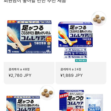
회원님이 좋아할 만한 추천 제품
콤레케어 a 48정
콤레케어 a 24정
정
¥2,780 JPY
정
¥1,889 JPY
가
가