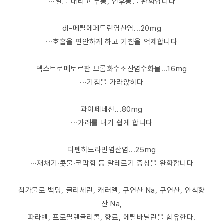
···열을 내리고 두통, 인후통을 완화합니다
dl-메틸에페드린염산염...20mg
···호흡을 편안하게 하고 기침을 억제합니다
덱스트로메토르판 브롬화수소산염수화물...16mg
···기침을 가라앉히다
과이페네신...80mg
···가래를 내기 쉽게 합니다
디펜히드라민염산염...25mg
···재채기·콧물·코막힘 등 알레르기 증상을 완화합니다
첨가물로 백당, 글리세린, 캐러멜, 구연산 Na, 구연산, 안식향
산 Na,
파라벤, 프로필렌글리콜, 향료, 에틸바닐린을 함유한다.