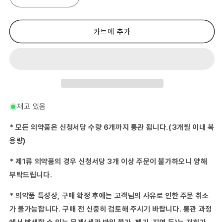
키
키
즈
즈
버
버
퍼
퍼
카트에 추가
린
린
바
바
파
파
린
린
감
감
기
기
시
시
재고 있음
럽
럽
S
S
* 모든 의약품은 신청서당 수량 6개까지 통관 됩니다.(3개월 이내 복
120mL
120mL
용량)
수
수
량
량
* 제1류 의약품의 경우 신청서당 3개 이상 주문이 불가하오니 양해
줄
늘
부탁드립니다.
임
림
* 의약품 특성상, 구매 확정 후에는 고객님의 사유로 인한 주문 취소
가 불가능합니다. 구매 전 신중히 검토해 주시기 바랍니다. 통관 과정