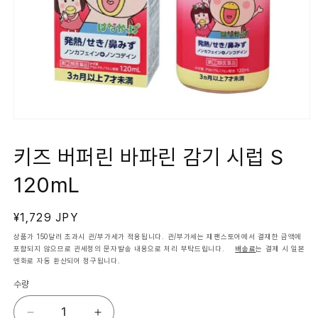
모
달
에
키즈 버퍼린 바파린 감기 시럽 S
서
미
120mL
디
어
1
열
정
¥1,729 JPY
기
가
상품가 150달러 초과시 관/부가세가 적용됩니다. 관/부가세는 재팬스토어에서 결재한 금액에
포함되지 않으므로 관세청의 문자발송 내용으로 처리 부탁드립니다.
배송료
는 결제 시 일본
엔화로 자동 환산되어 청구됩니다.
수량