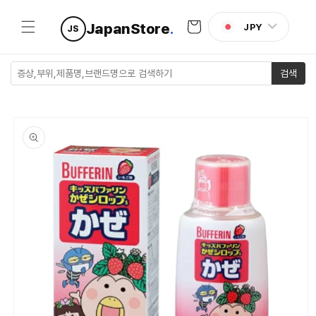
콘텐츠로
카
건너뛰기
JapanStore
.
JPY
JS
트
검색
제품 정보
로 건너뛰
기