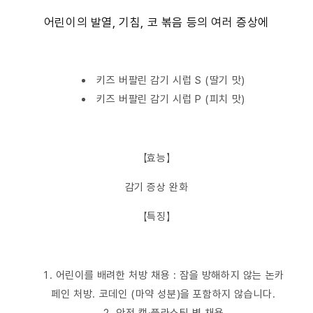
어린이의 발열, 기침, 코 볶음 등의 여러 증상에
키즈 버팔린 감기 시럽 S (딸기 맛)
키즈 버팔린 감기 시럽 P (피치 맛)
【효능】
감기 증상 완화
【특징】
어린이를 배려한 처방 채용 : 잠을 방해하지 않는 논카
페인 처방. 코데인 (마약 성분)을 포함하지 않습니다.
안전 캡·플라스틱 병 채용