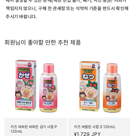
에서 발생할 수 있는 문제(세관 반입 불가, 폐기, 지연 등)는 저희가
책임지지 않으니, 구매 전 관세청 또는 식약처 기준을 반드시 확인해
주시기 바랍니다.
회원님이 좋아할 만한 추천 제품
키즈 버퍼린 바파린 감기 시럽 P
키즈 버팔린 시럽 S 120mL
120mL
정
¥1,729 JPY