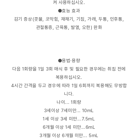
켜 사용하십시오.
●효능 효과
감기 증상(콧물, 코막힘, 재채기, 기침, 가래, 두통, 인후통,
관절통증, 근육통, 발열, 오한) 완화
●용법·용량
다음 1회량을 1일 3회 매식 후 및 필요한 경우에는 취침 전에
복용하십시오.
4시간 간격을 두고 경우에 따라 1일 6회까지 복용해도 무방합
니다.
나이... 1회량
3세이상 7세미만... 10mL
1세 이상 3세 미만...7.5mL
6개월 이상 1세 미만...6mL
3개월 이상 6개월 미만... 5mL