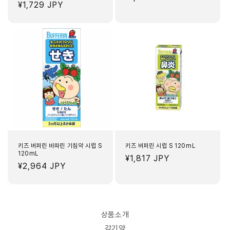
정
¥1,729 JPY
가
가
키즈 버퍼린 바파린 기침약 시럽 S
키즈 버퍼린 시럽 S 120mL
120mL
정
¥1,817 JPY
정
¥2,964 JPY
가
가
상품소개
감기약