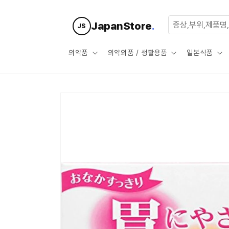
콘텐츠로
건너뛰기
JapanStore
.
JS
의약품
의약외품 / 생활용품
일본식품
제품 정보
로 건너뛰
기