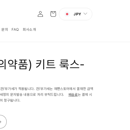
로
카
그
JPY
트
인
:1 문의
FAQ
회사소개
의약품) 키트 룩스-
 관/부가세가 적용됩니다. 관/부가세는 재팬스토어에서 결재한 금액
관세청의 문자발송 내용으로 처리 부탁드립니다.
배송료
는 결제 시
어 청구됩니다.
(제