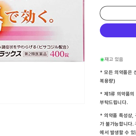
2
류
의
약
품)
키
트
룩
스-
수
재고 있음
량
줄
* 모든 의약품은 
임
복용량)
* 제1류 의약품의
부탁드립니다.
* 의약품 특성상,
가 불가능합니다. 
에서 발생할 수 있