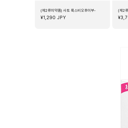
(제2류의약품) 사토 룩스비오후이부-
(제2
정
¥1,290 JPY
정
¥3,
가
가