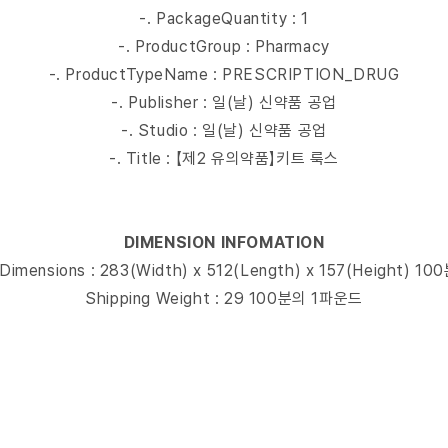
-. PackageQuantity : 1
-. ProductGroup : Pharmacy
-. ProductTypeName : PRESCRIPTION_DRUG
-. Publisher : 일(날) 신약품 공업
-. Studio : 일(날) 신약품 공업
-. Title : 【제2 유의약품】키트 룩스
DIMENSION INFOMATION
 Dimensions : 283(Width) x 512(Length) x 157(Height) 1
Shipping Weight : 29 100분의 1파운드