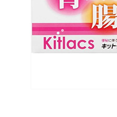
모
달
에
서
미
디
어