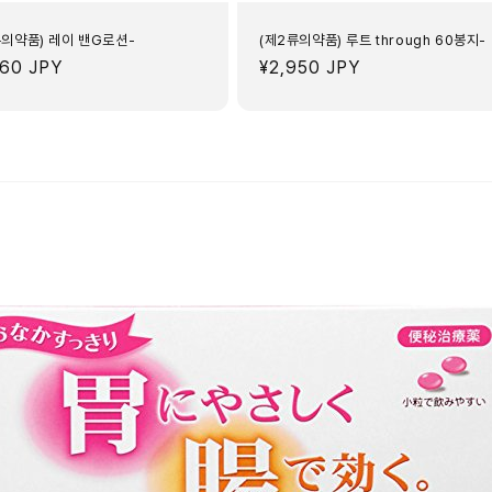
류의약품) 레이 밴G로션-
(제2류의약품) 루트 through 60봉지-
760 JPY
정
¥2,950 JPY
가