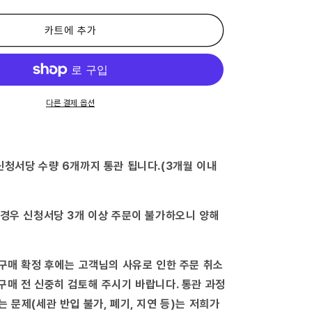
2
류
의
카트에 추가
약
품)
키
트
룩
다른 결제 옵션
스-
수
량
늘
신청서당 수량 6개까지 통관 됩니다.(3개월 이내
림
 경우 신청서당 3개 이상 주문이 불가하오니 양해
 구매 확정 후에는 고객님의 사유로 인한 주문 취소
구매 전 신중히 검토해 주시기 바랍니다. 통관 과정
는 문제(세관 반입 불가, 폐기, 지연 등)는 저희가