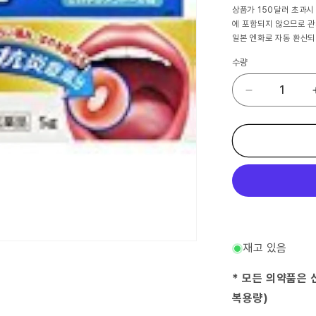
가
상품가 150달러 초과시
에 포함되지 않으므로 
일본 엔화로 자동 환산되
수량
(제
2
류
의
약
품)
토
라
풀
연
고
재고 있음
PRO
퀵
* 모든 의약품은 
5g
복용량)
×2