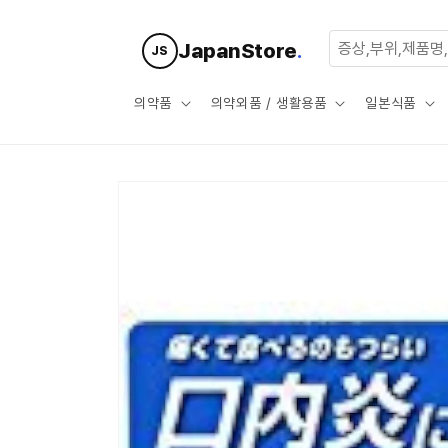
콘텐츠로
건너뛰기
JapanStore
.
JS
의약품
의약외품 / 생활용품
일본식품
제품 정보
로 건너뛰
기