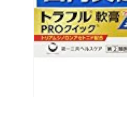
모
달
에
서
미
디
어