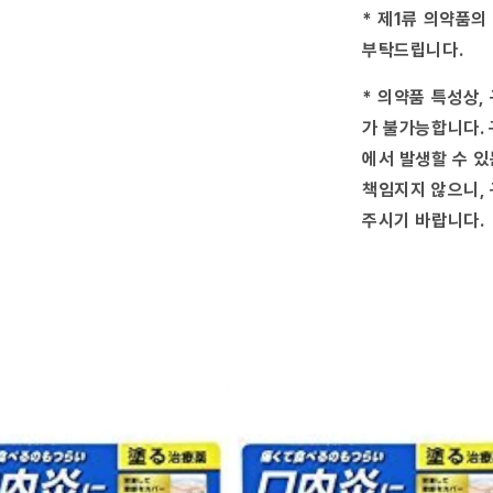
※
* 제1류 의약품의
셀
프
부탁드립니다.
메
디
* 의약품 특성상,
케
가 불가능합니다. 
이
에서 발생할 수 있
션
세
책임지지 않으니, 
제
주시기 바랍니다.
대
상
상
품-
(2016-
09-
07)
수
량
줄
임