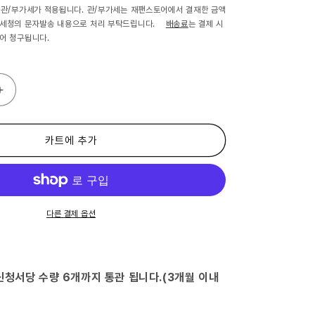
 관/부가세가 적용됩니다. 관/부가세는 재팬스토어에서 결재한 금액
관세청의 문자발송 내용으로 처리 부탁드립니다.
배송료
는 결제 시
어 청구됩니다.
(제
2
류
의
카트에 추가
약
품)
토
라
풀
다른 결제 옵션
연
고
PRO
퀵
신청서당 수량 6개까지 통관 됩니다.(3개월 이내
5g
×2