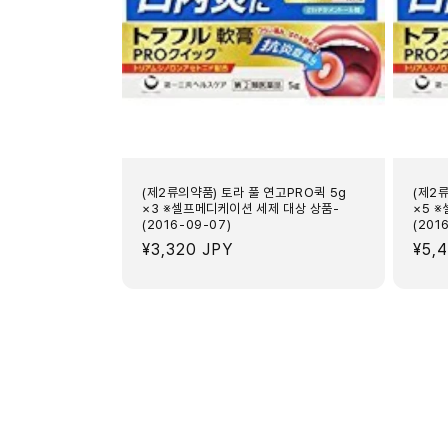
(제2류의약품) 토라 풀 연고PRO퀵 5g
(제2
×3 ※셀프메디케이션 세제 대상 상품-
×5 
(2016-09-07)
(201
정
¥3,320 JPY
정
¥5,
가
가