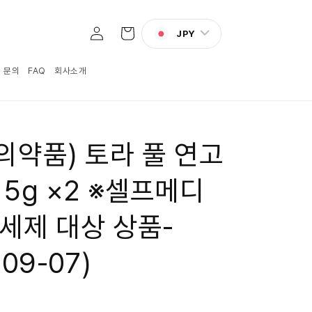
로
카
그
JPY
트
인
:1 문의
FAQ
회사소개
의약품) 토라 풀 연고
 5g ×2 ※셀프메디
세제 대상 상품-
-09-07)