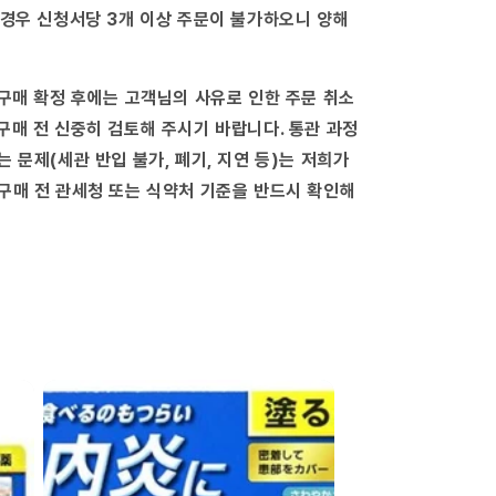
※
 경우 신청서당 3개 이상 주문이 불가하오니 양해
셀
프
메
디
 구매 확정 후에는 고객님의 사유로 인한 주문 취소
케
구매 전 신중히 검토해 주시기 바랍니다. 통관 과정
이
는 문제(세관 반입 불가, 폐기, 지연 등)는 저희가
션
세
구매 전 관세청 또는 식약처 기준을 반드시 확인해
제
대
상
상
품-
(2016-
09-
07)
수
량
늘
림