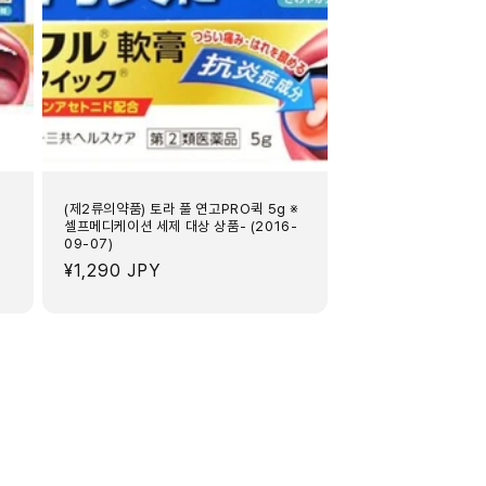
(제2류의약품) 토라 풀 연고PRO퀵 5g ※
셀프메디케이션 세제 대상 상품- (2016-
09-07)
정
¥1,290 JPY
가