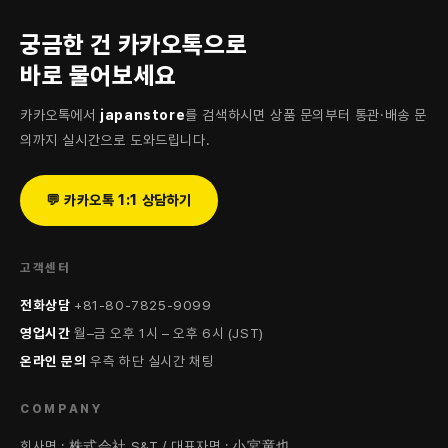
궁금한 건 카카오톡으로
바로 물어보세요
카카오톡에서
japanstore
를 검색하시면 상품 문의부터 통관·배송 문
의까지 실시간으로 도와드립니다.
💬 카카오톡 1:1 상담하기
고객센터
전화상담
+81-80-7825-9099
영업시간
월–금 오후 1시 – 오후 6시 (JST)
온라인 문의
우측 하단 실시간 채팅
COMPANY
회사명 : 株式会社 S&T / 대표자명 : 小宮竜也