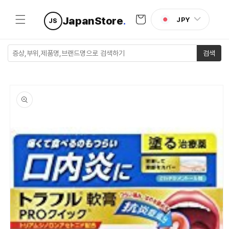
콘텐츠로
카
건너뛰기
JapanStore
.
JPY
JS
트
검색
제품 정보
로 건너뛰
기