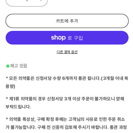
(제
(제
2
2
류
류
의
의
카트에 추가
약
약
품)
품)
토
토
라
라
풀
풀
다른 결제 옵션
연
연
고
고
재고 있음
PRO
PRO
퀵
퀵
* 모든 의약품은 신청서당 수량 6개까지 통관 됩니다.(3개월 이내 복
5g
5g
용량)
×5
×5
※
※
* 제1류 의약품의 경우 신청서당 3개 이상 주문이 불가하오니 양해
셀
셀
부탁드립니다.
프
프
메
메
* 의약품 특성상, 구매 확정 후에는 고객님의 사유로 인한 주문 취소
디
디
케
케
가 불가능합니다. 구매 전 신중히 검토해 주시기 바랍니다. 통관 과정