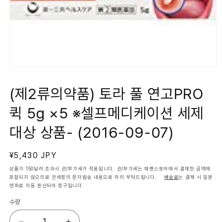
모
달
에
(제2류의약품) 토라 풀 연고PRO
서
미
퀵 5g ×5 ※셀프메디케이션 세제
디
어
1
대상 상품- (2016-09-07)
열
기
정
¥5,430 JPY
가
상품가 150달러 초과시 관/부가세가 적용됩니다. 관/부가세는 재팬스토어에서 결재한 금액에
포함되지 않으므로 관세청의 문자발송 내용으로 처리 부탁드립니다.
배송료
는 결제 시 일본
엔화로 자동 환산되어 청구됩니다.
수량