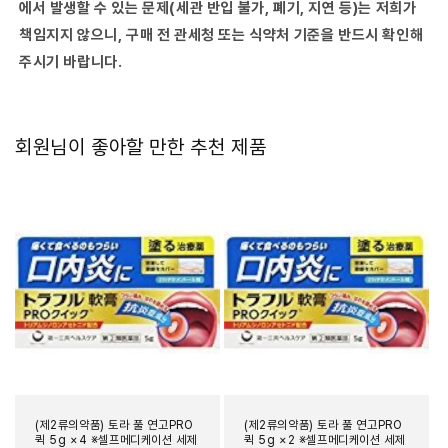
이
이
에서 발생할 수 있는 문제(세관 반입 불가, 폐기, 지연 등)는 저희가
션
션
책임지지 않으니, 구매 전 관세청 또는 식약처 기준을 반드시 확인해
세
세
주시기 바랍니다.
제
제
대
대
상
상
상
상
회원님이 좋아할 만한 추천 제품
품-
품-
(2016-
(2016-
09-
09-
07)
07)
수
수
량
량
줄
늘
임
림
(제2류의약품) 토라 풀 연고PRO
(제2류의약품) 토라 풀 연고PRO
퀵 5g ×4 ※셀프메디케이션 세제
퀵 5g ×2 ※셀프메디케이션 세제