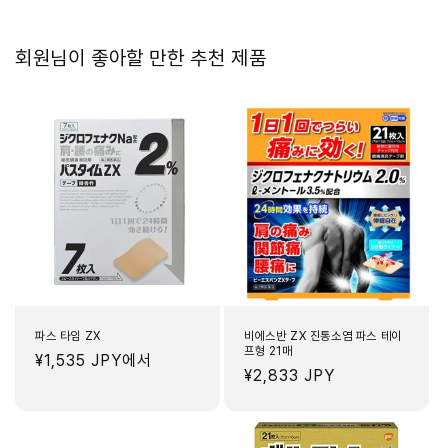
회원님이 좋아할 만한 추천 제품
파스 타임 ZX
비에스반 ZX 진통소염 파스 테이
프형 21매
정
¥1,535 JPY
에서
정
¥2,833 JPY
가
가