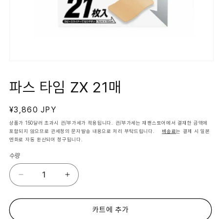
모
달
에
파스 타임 ZX 21매
서
미
디
정
¥3,860 JPY
어
1
가
상품가 150달러 초과시 관/부가세가 적용됩니다. 관/부가세는 재팬스토어에서 결재한 금액에
열
포함되지 않으므로 관세청의 문자발송 내용으로 처리 부탁드립니다.
배송료
는 결제 시 일본
기
엔화로 자동 환산되어 청구됩니다.
수량
파
파
스
스
타
타
임
임
카트에 추가