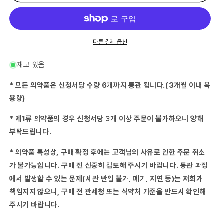
ZX
ZX
21
21
매
매
수
수
량
량
다른 결제 옵션
줄
늘
임
림
재고 있음
* 모든 의약품은 신청서당 수량 6개까지 통관 됩니다.(3개월 이내 복
용량)
* 제1류 의약품의 경우 신청서당 3개 이상 주문이 불가하오니 양해
부탁드립니다.
* 의약품 특성상, 구매 확정 후에는 고객님의 사유로 인한 주문 취소
가 불가능합니다. 구매 전 신중히 검토해 주시기 바랍니다. 통관 과정
에서 발생할 수 있는 문제(세관 반입 불가, 폐기, 지연 등)는 저희가
책임지지 않으니, 구매 전 관세청 또는 식약처 기준을 반드시 확인해
주시기 바랍니다.