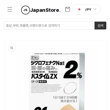
콘텐츠로
카
건너뛰기
JapanStore
.
JPY
JS
트
검색
제품 정보
로 건너뛰
기