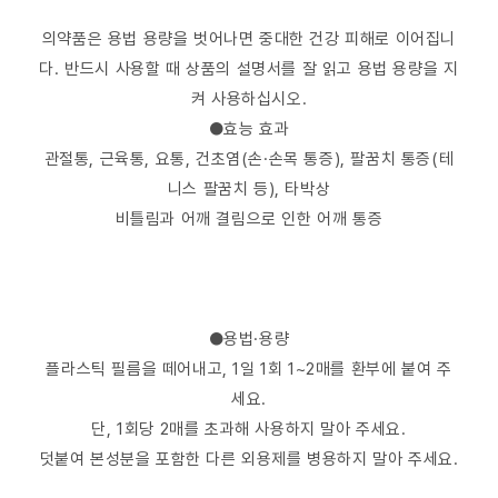
의약품은 용법 용량을 벗어나면 중대한 건강 피해로 이어집니
다. 반드시 사용할 때 상품의 설명서를 잘 읽고 용법 용량을 지
켜 사용하십시오.
●효능 효과
관절통, 근육통, 요통, 건초염(손·손목 통증), 팔꿈치 통증(테
니스 팔꿈치 등), 타박상
비틀림과 어깨 결림으로 인한 어깨 통증
●용법·용량
플라스틱 필름을 떼어내고, 1일 1회 1~2매를 환부에 붙여 주
세요.
단, 1회당 2매를 초과해 사용하지 말아 주세요.
덧붙여 본성분을 포함한 다른 외용제를 병용하지 말아 주세요.