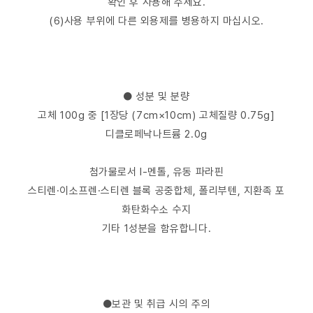
확인 후 사용해 주세요.
(6)사용 부위에 다른 외용제를 병용하지 마십시오.
● 성분 및 분량
고체 100g 중 [1장당 (7cm×10cm) 고체질량 0.75g]
디클로페낙나트륨 2.0g
첨가물로서 l-멘톨, 유동 파라핀
스티렌·이소프렌·스티렌 블록 공중합체, 폴리부텐, 지환족 포
화탄화수소 수지
기타 1성분을 함유합니다.
●보관 및 취급 시의 주의