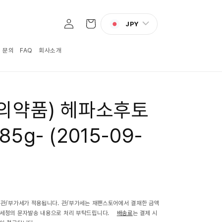
로
카
그
JPY
트
인
:1 문의
FAQ
회사소개
류의약품) 헤파소후토
5g- (2015-09-
 관/부가세가 적용됩니다. 관/부가세는 재팬스토어에서 결재한 금액
관세청의 문자발송 내용으로 처리 부탁드립니다.
배송료
는 결제 시