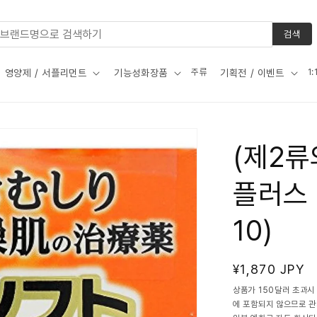
검색
주류
1
영양제 / 서플리먼트
기능성화장품
기획전 / 이벤트
(제2
플러스 8
10)
정
¥1,870 JPY
가
상품가 150달러 초과시
에 포함되지 않으므로 