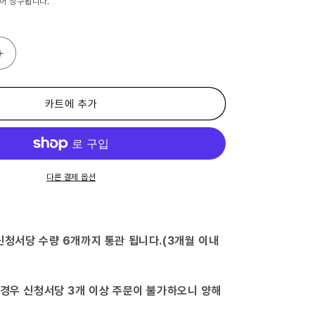
어 청구됩니다.
(제
2
류
의
카트에 추가
약
품)
헤
파
소
다른 결제 옵션
후
토
플
러
신청서당 수량 6개까지 통관 됩니다.(3개월 이내
스
85g-
(2015-
 경우 신청서당 3개 이상 주문이 불가하오니 양해
09-
10)