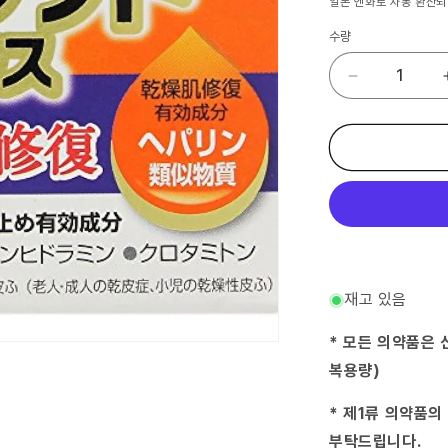
일본 엔화로 자동 환산되
수량
(제
2
류
의
약
품)
헤
파
소
후
토
재고 있음
플
러
* 모든 의약품은 
스
복용량)
85g-
(2015-
* 제1류 의약품의
09-
10)
부탁드립니다.