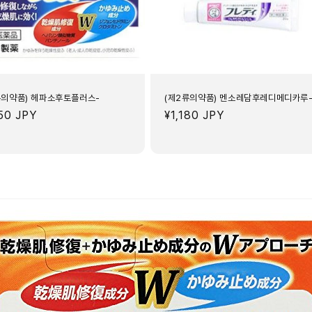
류의약품) 헤파소후토플러스-
(제2류의약품) 멘소레담후레디메디카루
150 JPY
정
¥1,180 JPY
가