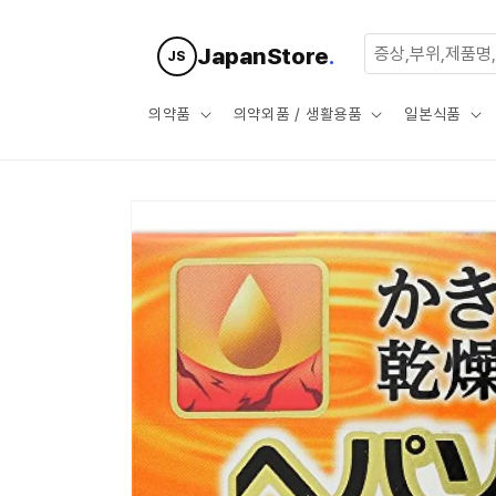
콘텐츠로
건너뛰기
JapanStore
.
JS
의약품
의약외품 / 생활용품
일본식품
제품 정보
로 건너뛰
기