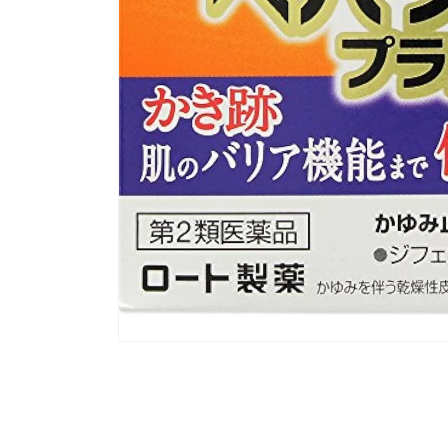
모
달
에
서
미
디
어