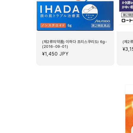
(제2류의약품) 이하다 프리스쿠리도i 6g-
(제2
(2016-09-01)
정
¥3,
정
¥1,450 JPY
가
가