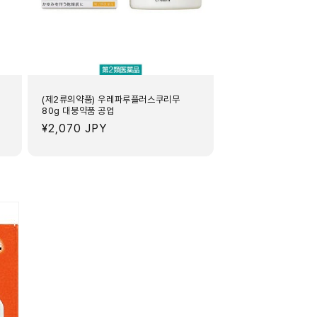
-
(제2류의약품) 우레파루플러스쿠리무
80g 대붕약품 공업
정
¥2,070 JPY
가