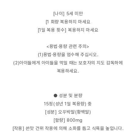
[나이] 5세 미만
[1 회량 복용하지 마세요
[1일 복용 횟수] 복용하지 마세요
<용법·용량 관련 주의>
(1)용법·용량을 엄수해 주십시오.
(2)아이들에게 아이들을 먹일 때는 보호자의 지도 감독하에
복용하세요.
● 성분 및 분량
15정(성년 1일 복용량) 중
[성분] 오우박말(황백말)
[함량] 800mg
[작용] 쓴맛 건위 작용에 의해 소화를 돕고 식욕을 높입니다.