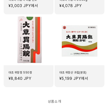
정
¥3,003 JPY
에서
정
¥4,078 JPY
가
가
대초 위장정 550정
대초 위장산 과립(분포)
정
¥8,840 JPY
정
¥5,199 JPY
에서
가
가
상품소개