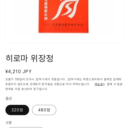
모
달
에
히로마 위장정
서
미
디
정
¥4,210 JPY
어
1
가
상품가 150달러 초과시 관/부가세가 적용됩니다. 관/부가세는 재팬스토어에서 결재한 금액에
열
포함되지 않으므로 관세청의 문자발송 내용으로 처리 부탁드립니다.
배송료
는 결제 시 일본
기
엔화로 자동 환산되어 청구됩니다.
옵션
320정
480정
수량