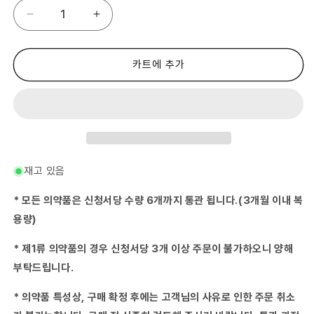
히
히
로
로
마
마
위
위
카트에 추가
장
장
정
정
수
수
량
량
줄
늘
임
림
재고 있음
* 모든 의약품은 신청서당 수량 6개까지 통관 됩니다.(3개월 이내 복
용량)
* 제1류 의약품의 경우 신청서당 3개 이상 주문이 불가하오니 양해
부탁드립니다.
* 의약품 특성상, 구매 확정 후에는 고객님의 사유로 인한 주문 취소