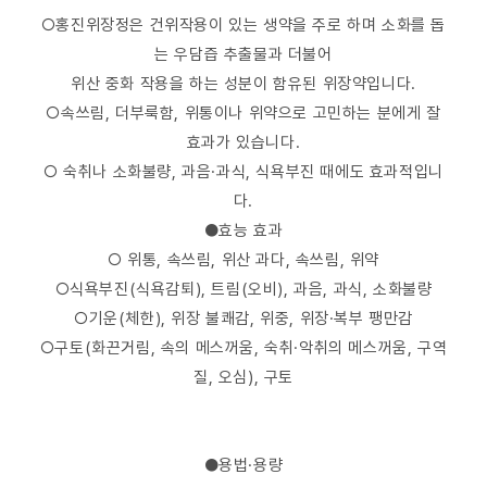
○홍진위장정은 건위작용이 있는 생약을 주로 하며 소화를 돕
는 우담즙 추출물과 더불어
위산 중화 작용을 하는 성분이 함유된 위장약입니다.
○속쓰림, 더부룩함, 위통이나 위약으로 고민하는 분에게 잘
효과가 있습니다.
○ 숙취나 소화불량, 과음·과식, 식욕부진 때에도 효과적입니
다.
●효능 효과
○ 위통, 속쓰림, 위산 과다, 속쓰림, 위약
○식욕부진(식욕감퇴), 트림(오비), 과음, 과식, 소화불량
○기운(체한), 위장 불쾌감, 위중, 위장·복부 팽만감
○구토(화끈거림, 속의 메스꺼움, 숙취·악취의 메스꺼움, 구역
질, 오심), 구토
●용법·용량