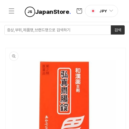
콘텐츠로
카
건너뛰기
JapanStore
.
JPY
JS
트
검색
제품 정보
로 건너뛰
기