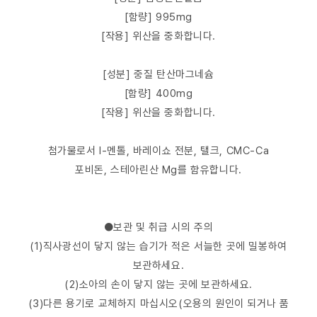
[함량] 995mg
[작용] 위산을 중화합니다.
[성분] 중질 탄산마그네슘
[함량] 400mg
[작용] 위산을 중화합니다.
첨가물로서 l-멘톨, 바레이쇼 전분, 탤크, CMC-Ca
포비돈, 스테아린산 Mg를 함유합니다.
●보관 및 취급 시의 주의
(1)직사광선이 닿지 않는 습기가 적은 서늘한 곳에 밀봉하여
보관하세요.
(2)소아의 손이 닿지 않는 곳에 보관하세요.
(3)다른 용기로 교체하지 마십시오(오용의 원인이 되거나 품