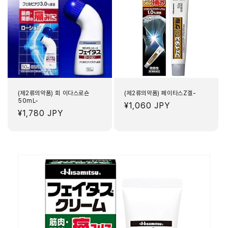
(제2류의약품) 회 이다스로숀
(제2류의약품) 페이타스Z겔-
50mL-
정
¥1,060 JPY
정
¥1,780 JPY
가
가