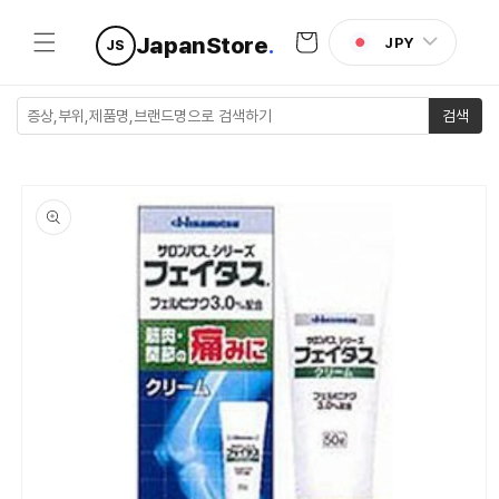
콘텐츠로
카
건너뛰기
JapanStore
.
JPY
JS
트
검색
제품 정보
로 건너뛰
기