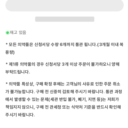
품)
품)
회
회
이
이
태
태
스
스
크
크
재고 있음
ream
ream
50g-
50g-
* 모든 의약품은 신청서당 수량 6개까지 통관 됩니다.(3개월 이내 복
수
수
용량)
량
량
줄
늘
* 제1류 의약품의 경우 신청서당 3개 이상 주문이 불가하오니 양해
임
림
부탁드립니다.
* 의약품 특성상, 구매 확정 후에는 고객님의 사유로 인한 주문 취소
가 불가능합니다. 구매 전 신중히 검토해 주시기 바랍니다. 통관 과정
에서 발생할 수 있는 문제(세관 반입 불가, 폐기, 지연 등)는 저희가
책임지지 않으니, 구매 전 관세청 또는 식약처 기준을 반드시 확인해
주시기 바랍니다.