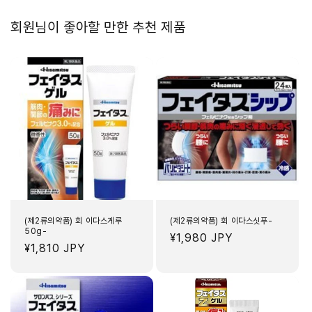
회원님이 좋아할 만한 추천 제품
(제2류의약품) 회 이다스게루
(제2류의약품) 회 이다스싯푸-
50g-
정
¥1,980 JPY
정
¥1,810 JPY
가
가