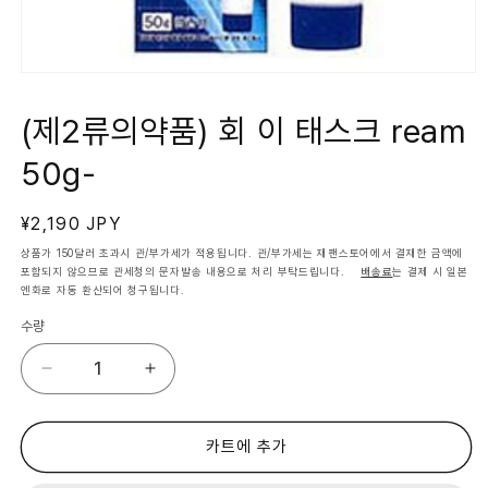
모
달
에
(제2류의약품) 회 이 태스크 ream
서
미
50g-
디
어
1
열
정
¥2,190 JPY
기
가
상품가 150달러 초과시 관/부가세가 적용됩니다. 관/부가세는 재팬스토어에서 결재한 금액에
포함되지 않으므로 관세청의 문자발송 내용으로 처리 부탁드립니다.
배송료
는 결제 시 일본
엔화로 자동 환산되어 청구됩니다.
수량
(제
(제
2
2
류
류
의
의
카트에 추가
약
약