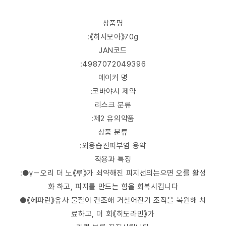
상품명
:《히시모아》70g
JAN코드
:4987072049396
메이커 명
:코바야시 제약
리스크 분류
:제2 유의약품
상품 분류
:외용습진피부염 용약
작용과 특징
:●γ－오리 더 노《루》가 쇠약해진 피지선의는으면 오를 활성
화 하고, 피지를 만드는 힘을 회복시킵니다
●《헤파린》유사 물질이 건조해 거칠어진기 조직을 복원해 치
료하고, 더 회《히도라민》가