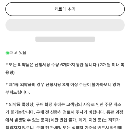
류
류
의
의
카트에 추가
약
약
품)
품)
히
히
시
시
모
모
아
아
70g
70g
재고 있음
코
코
바
바
* 모든 의약품은 신청서당 수량 6개까지 통관 됩니다.(3개월 이내 복
야
야
용량)
시
시
제
제
* 제1류 의약품의 경우 신청서당 3개 이상 주문이 불가하오니 양해
약
약
부탁드립니다.
수
수
량
량
* 의약품 특성상, 구매 확정 후에는 고객님의 사유로 인한 주문 취소
줄
늘
임
림
가 불가능합니다. 구매 전 신중히 검토해 주시기 바랍니다. 통관 과정
에서 발생할 수 있는 문제(세관 반입 불가, 폐기, 지연 등)는 저희가
책임지지 않으니, 구매 전 관세청 또는 식약처 기준을 반드시 확인해