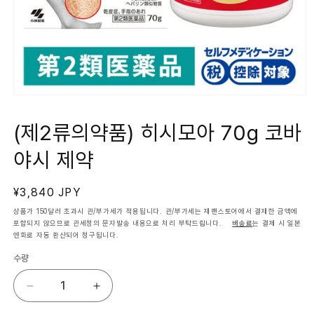
모
달
에
(제2류의약품) 히시모아 70g 코바
서
미
야시 제약
디
어
1
열
정
¥3,840 JPY
기
가
상품가 150달러 초과시 관/부가세가 적용됩니다. 관/부가세는 재팬스토어에서 결재한 금액에
포함되지 않으므로 관세청의 문자발송 내용으로 처리 부탁드립니다.
배송료
는 결제 시 일본
엔화로 자동 환산되어 청구됩니다.
수량
(제
(제
2
2