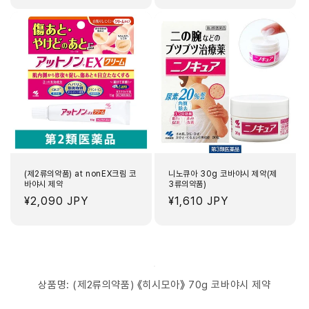
가
가
(제2류의약품) at nonEX크림 코
니노큐아 30g 코바야시 제약(제
바야시 제약
3류의약품)
정
¥2,090 JPY
정
¥1,610 JPY
가
가
상품명: (제2류의약품) 《히시모아》 70g 코바야시 제약