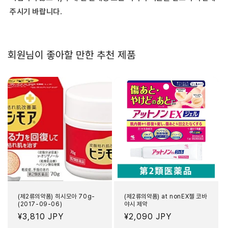
주시기 바랍니다.
회원님이 좋아할 만한 추천 제품
(제2류의약품) 히시모아 70g-
(제2류의약품) at nonEX젤 코바
(2017-09-06)
야시 제약
정
¥3,810 JPY
정
¥2,090 JPY