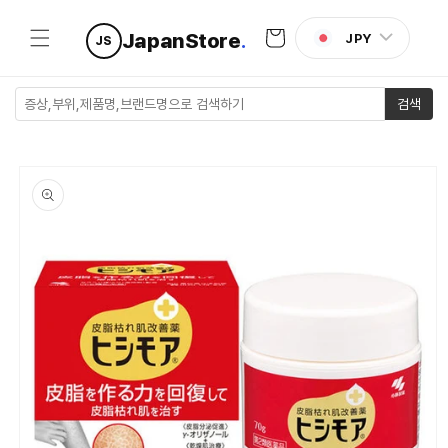
콘텐츠로
카
건너뛰기
JapanStore
.
JPY
JS
트
검색
제품 정보
로 건너뛰
기