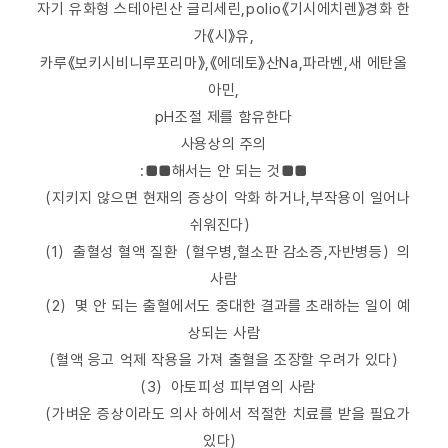
자기 유화형 스테아린산 글리세린,polio《기시에치렌》경화 한
가《시》유,
카루《보키시비니루포리마》,《에데토》산Na,파라벤,새 에탄올
아민,
pH조절 제를 함유한다
사용상의 주의
:■■해서는 안 되는 것■■
（지키지 않으면 현재의 증상이 악화 하거나,부작용이 일어나
쉬워진다）
（1）출혈성 혈액 질환（혈우병,혈소판 감소증,자반병등）의
사람
（2）몇 안 되는 출혈에서도 중대한 결과를 초래하는 일이 예
상되는 사람
（혈액 응고 억제 작용을 가져 출혈을 조장할 우려가 있다）
（3）아토피성 피부염의 사람
（가벼운 증상이라도 의사 하에서 적절한 치료를 받을 필요가
있다）