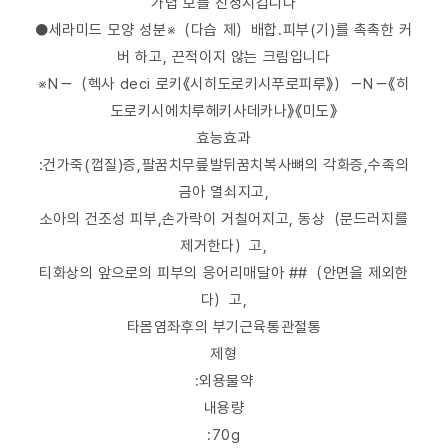
가렵 보를 진정시킵니다
●세라미드 모양 성분※（다습 제）배합.피부(기)를 촉촉한 커
버 하고, 끈적이지 않는 크림입니다
※N－（헥사 deci 로키《시히도로키시푸로피루》）－N－《히
도로키시에치루헤키사데카나》《미도》
효능효과
:건가죽(껍질)증,팔꿈치무릎발뒤꿈치복사뼈의 각화증,수족의
금아 열쇠지고,
소아의 건조성 피부,손가락이 거칠어지고, 동상（문드러지를
제거한다）고,
티화상의 앞으로의 피부의 응어리매달아 ##（안면을 제외한
다）고,
타몸염좌후의 부기근육통관절통
제형
:외용물약
내용량
:70g