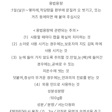
용법용량
:1일(날)1～몇차례,적당량을 환부에 문질러 오 벗기고, 또는
거즈 등에의면 해 붙여 주십시오
＜용법용량에 관련되는 주의＞
（1）사용할 때마다 캡을 확실히 차지하는 것
（2）소아로 사용 시키는 경우에는,보호자의 지도 감독 하에
사용 시키는 것
（3）눈에 들어 가지 않도록 주의할 것.만일,눈(째)에 들어간
경우에는,곧바로 수 또는
미온수에 씻는 것
덧붙여,증상이 무거운 경우에는,안과의의 진료를 받는 것
（4）외용 만으로 사용하는 것
성분성분량
:100g중
성분／분량／서는다등와
《헤파린》유사 물질／0．3g／각질로 윤택과 유연성을 주고,