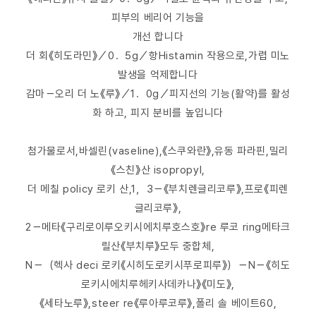
피부의 베리어 기능을
개선 합니다
더 회《히도라민》／0．5g／항Histamin 작용으로,가렵 미노
발생을 억제합니다
감마－오리 더 노《루》／1．0g／피지선의 기능(활약)를 활성
화 하고, 피지 분비를 높입니다
첨가물로서,바셀린(vaseline),《스쿠와란》,유동 파라핀,밀리
《스친》산 isopropyl,
더 메칠 policy 로키 산,1，3－《부치렌글리코루》,프로《피렌
글리코루》,
2－메타《구리로이루오키시에치루호스호》re 루코 ring메타크
릴산《부치루》모두 중합체,
N－（헥사 deci 로키《시히도로키시푸로피루》）－N－《히도
로키시에치루헤키사데카나》《미도》,
《세타노루》,steer re《루아루코루》,폴리 솔 베이트60,