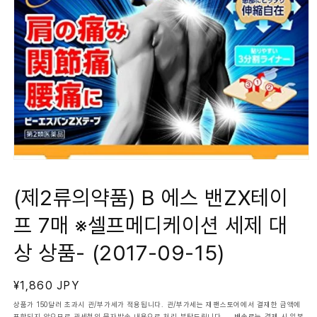
모
달
에
(제2류의약품) B 에스 밴ZX테이
서
미
프 7매 ※셀프메디케이션 세제 대
디
어
1
상 상품- (2017-09-15)
열
기
정
¥1,860 JPY
가
상품가 150달러 초과시 관/부가세가 적용됩니다. 관/부가세는 재팬스토어에서 결재한 금액에
포함되지 않으므로 관세청의 문자발송 내용으로 처리 부탁드립니다.
배송료
는 결제 시 일본