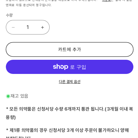
엔화로 자동 환산되어 청구됩니다.
수량
(제
(제
2
2
류
류
의
의
카트에 추가
약
약
품)
품)
B
B
에
에
스
스
다른 결제 옵션
밴
밴
ZX
ZX
재고 있음
테
테
이
이
* 모든 의약품은 신청서당 수량 6개까지 통관 됩니다.(3개월 이내 복
프
프
용량)
7
7
매
매
* 제1류 의약품의 경우 신청서당 3개 이상 주문이 불가하오니 양해
※
※