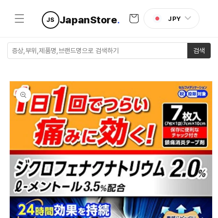
콘텐츠로
카
건너뛰기
JapanStore
.
JPY
JS
트
검색
제품 정보
로 건너뛰
기