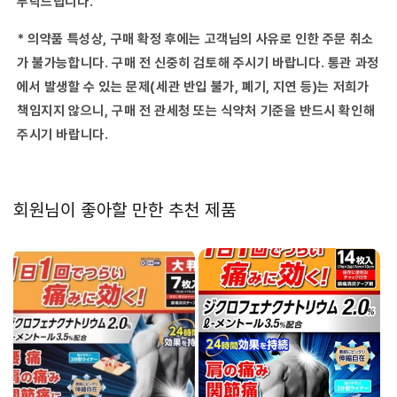
부탁드립니다.
셀
셀
프
프
* 의약품 특성상, 구매 확정 후에는 고객님의 사유로 인한 주문 취소
메
메
디
디
가 불가능합니다. 구매 전 신중히 검토해 주시기 바랍니다. 통관 과정
케
케
에서 발생할 수 있는 문제(세관 반입 불가, 폐기, 지연 등)는 저희가
이
이
책임지지 않으니, 구매 전 관세청 또는 식약처 기준을 반드시 확인해
션
션
주시기 바랍니다.
세
세
제
제
대
대
상
상
회원님이 좋아할 만한 추천 제품
상
상
품-
품-
(2017-
(2017-
09-
09-
15)
15)
수
수
량
량
줄
늘
임
림