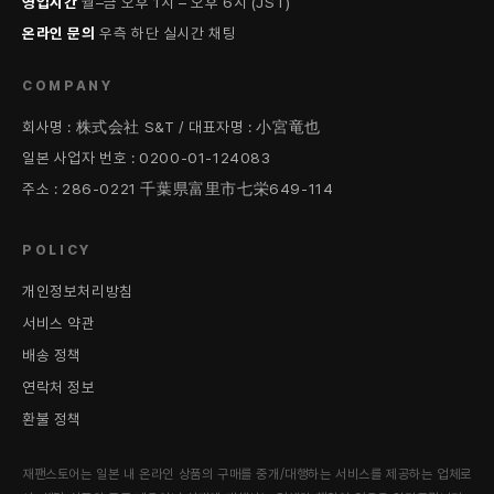
영업시간
월–금 오후 1시 – 오후 6시 (JST)
온라인 문의
우측 하단 실시간 채팅
COMPANY
회사명 : 株式会社 S&T / 대표자명 : 小宮竜也
일본 사업자 번호 : 0200-01-124083
주소 : 286-0221 千葉県富里市七栄649-114
POLICY
개인정보처리방침
서비스 약관
배송 정책
연락처 정보
환불 정책
재팬스토어는 일본 내 온라인 상품의 구매를 중개/대행하는 서비스를 제공하는 업체로