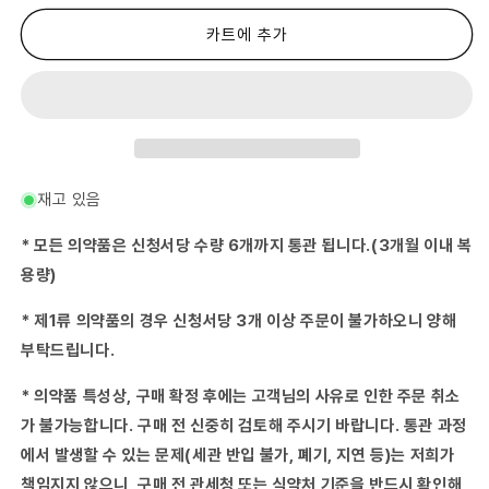
류
류
의
의
카트에 추가
약
약
품)
품)
JPS
JPS
계
계
지
지
가
가
#
#
재고 있음
부
부
탕
탕
* 모든 의약품은 신청서당 수량 6개까지 통관 됩니다.(3개월 이내 복
엑
엑
용량)
기
기
스
스
* 제1류 의약품의 경우 신청서당 3개 이상 주문이 불가하오니 양해
정
정
부탁드립니다.
N
N
260
260
* 의약품 특성상, 구매 확정 후에는 고객님의 사유로 인한 주문 취소
정-
정-
수
수
가 불가능합니다. 구매 전 신중히 검토해 주시기 바랍니다. 통관 과정
량
량
에서 발생할 수 있는 문제(세관 반입 불가, 폐기, 지연 등)는 저희가
줄
늘
책임지지 않으니, 구매 전 관세청 또는 식약처 기준을 반드시 확인해