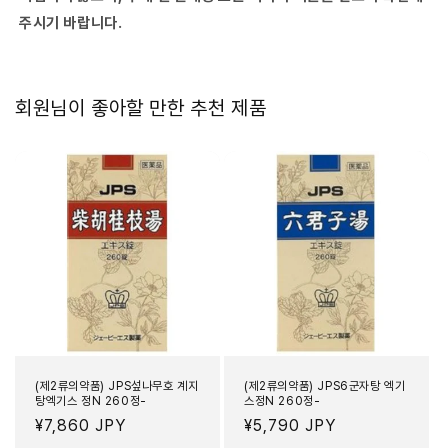
임
림
주시기 바랍니다.
회원님이 좋아할 만한 추천 제품
(제2류의약품) JPS섶나무호 계지
(제2류의약품) JPS6군자탕 엑기
탕엑기스 정N 260정-
스정N 260정-
정
¥7,860 JPY
정
¥5,790 JPY