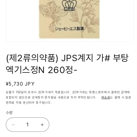
모
달
에
(제2류의약품) JPS계지 가# 부탕
서
미
엑기스정N 260정-
디
어
1
열
정
¥5,730 JPY
기
가
상품가 150달러 초과시 관/부가세가 적용됩니다. 관/부가세는 재팬스토어에서 결재한 금액에
포함되지 않으므로 관세청의 문자발송 내용으로 처리 부탁드립니다.
배송료
는 결제 시 일본
엔화로 자동 환산되어 청구됩니다.
수량
(제
(제
2
2