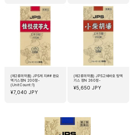
가
가
(제2류의약품) JPS계 지## 환요
(제2류의약품) JPS고쉐바호 탕엑
엑기스정N 200정-
기스 정N 260정-
(UnitCount:1)
정
¥5,650 JPY
정
¥7,040 JPY
가
가