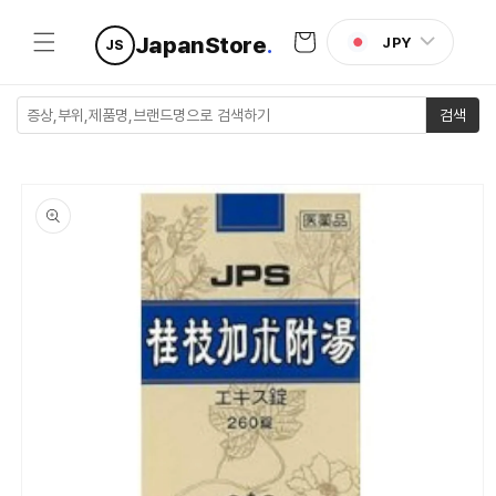
콘텐츠로
카
건너뛰기
JapanStore
.
JPY
JS
트
검색
제품 정보
로 건너뛰
기