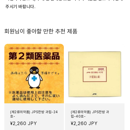
주시기 바랍니다.
회원님이 좋아할 만한 추천 제품
(제2류의약품) JPS한방 과립-24
(제2류의약품) JPS한방 과
호-
립-40호-
정
¥2,260 JPY
정
¥2,260 JPY