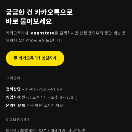
궁금한 건 카카오톡으로
바로 물어보세요
카카오톡에서
japanstore
를 검색하시면 상품 문의부터 통관·배송 문
의까지 실시간으로 도와드립니다.
💬 카카오톡 1:1 상담하기
고객센터
전화상담
+81-80-7825-9099
영업시간
월–금 오후 1시 – 오후 6시 (JST)
온라인 문의
우측 하단 실시간 채팅
COMPANY
회사명 : 株式会社 S&T / 대표자명 : 小宮竜也