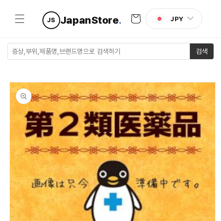
콘텐츠로
카
건너뛰기
JapanStore
.
JPY
JS
트
검색
제품 정보
로 건너뛰
기