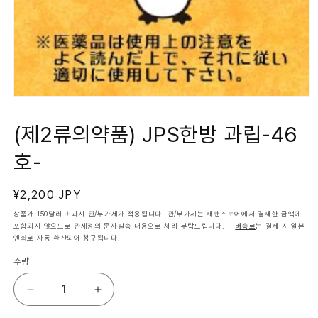
모
달
에
(제2류의약품) JPS한방 과립-46
서
미
호-
디
어
1
열
정
¥2,200 JPY
기
가
상품가 150달러 초과시 관/부가세가 적용됩니다. 관/부가세는 재팬스토어에서 결재한 금액에
포함되지 않으므로 관세청의 문자발송 내용으로 처리 부탁드립니다.
배송료
는 결제 시 일본
엔화로 자동 환산되어 청구됩니다.
수량
(제
(제
2
2