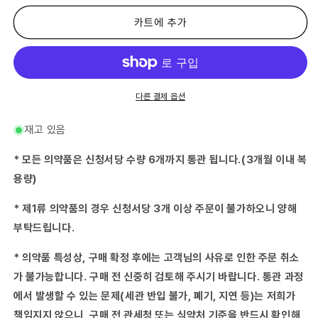
류
류
의
의
카트에 추가
약
약
품)
품)
JPS
JPS
한
한
방
방
다른 결제 옵션
과
과
립-46
립-46
재고 있음
호-
호-
수
수
* 모든 의약품은 신청서당 수량 6개까지 통관 됩니다.(3개월 이내 복
량
량
용량)
줄
늘
임
림
* 제1류 의약품의 경우 신청서당 3개 이상 주문이 불가하오니 양해
부탁드립니다.
* 의약품 특성상, 구매 확정 후에는 고객님의 사유로 인한 주문 취소
가 불가능합니다. 구매 전 신중히 검토해 주시기 바랍니다. 통관 과정
에서 발생할 수 있는 문제(세관 반입 불가, 폐기, 지연 등)는 저희가
책임지지 않으니, 구매 전 관세청 또는 식약처 기준을 반드시 확인해