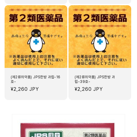
가
가
(제2류의약품) JPS한방 과립-16
(제2류의약품) JPS한방 과
호-
립-39호-
정
¥2,260 JPY
정
¥2,260 JPY
가
가