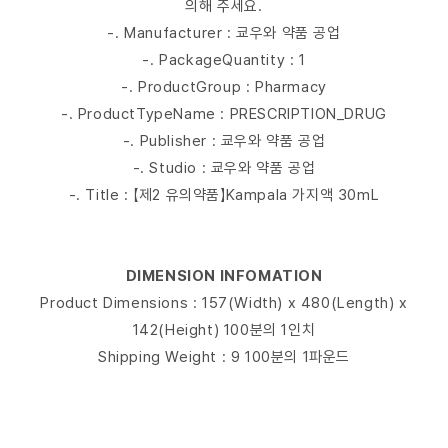
의해 주세요.
-. Manufacturer : 쿄우와 약품 공업
-. PackageQuantity : 1
-. ProductGroup : Pharmacy
-. ProductTypeName : PRESCRIPTION_DRUG
-. Publisher : 쿄우와 약품 공업
-. Studio : 쿄우와 약품 공업
-. Title : 【제2 유의약품】Kampala 가지액 30mL
DIMENSION INFOMATION
Product Dimensions : 157(Width) x 480(Length) x
142(Height) 100분의 1인치
Shipping Weight : 9 100분의 1파운드