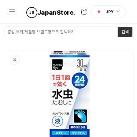
콘텐츠로
카
건너뛰기
JapanStore
.
JPY
JS
트
검색
제품 정보
로 건너뛰
기