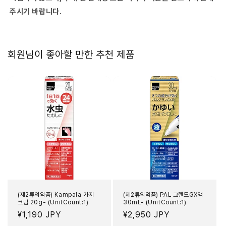
주시기 바랍니다.
회원님이 좋아할 만한 추천 제품
(제2류의약품) Kampala 가지
(제2류의약품) PAL 그랜드GX액
크림 20g- (UnitCount:1)
30mL- (UnitCount:1)
정
¥1,190 JPY
정
¥2,950 JPY