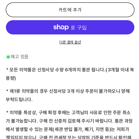
류
류
의
의
카트에 추가
약
약
품)
품)
Kampala
Kampala
가
가
지
지
다른 결제 옵션
액
액
30mL-
30mL-
재고 있음
(UnitCount:1)
(UnitCount:1)
수
수
* 모든 의약품은 신청서당 수량 6개까지 통관 됩니다.(3개월 이내 복
량
량
용량)
줄
늘
임
림
* 제1류 의약품의 경우 신청서당 3개 이상 주문이 불가하오니 양해
부탁드립니다.
* 의약품 특성상, 구매 확정 후에는 고객님의 사유로 인한 주문 취소
가 불가능합니다. 구매 전 신중히 검토해 주시기 바랍니다. 통관 과정
에서 발생할 수 있는 문제(세관 반입 불가, 폐기, 지연 등)는 저희가
책임지지 않으니, 구매 전 관세청 또는 식약처 기준을 반드시 확인해