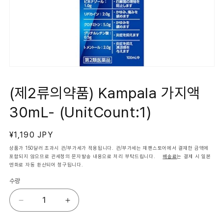
모
달
에
(제2류의약품) Kampala 가지액
서
미
30mL- (UnitCount:1)
디
어
1
열
정
¥1,190 JPY
기
가
상품가 150달러 초과시 관/부가세가 적용됩니다. 관/부가세는 재팬스토어에서 결재한 금액에
포함되지 않으므로 관세청의 문자발송 내용으로 처리 부탁드립니다.
배송료
는 결제 시 일본
엔화로 자동 환산되어 청구됩니다.
수량
(제
(제
2
2