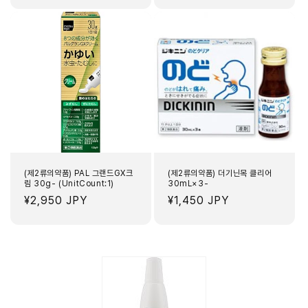
가
가
(제2류의약품) PAL 그랜드GX크
(제2류의약품) 더기닌목 클리어
림 30g- (UnitCount:1)
30mL×3-
정
¥2,950 JPY
정
¥1,450 JPY
가
가