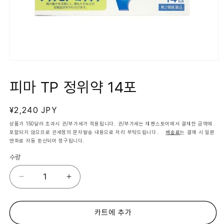
모
달
에
피마 TP 정위약 14포
서
미
디
정
¥2,240 JPY
어
1
가
상품가 150달러 초과시 관/부가세가 적용됩니다. 관/부가세는 재팬스토어에서 결재한 금액에
열
포함되지 않으므로 관세청의 문자발송 내용으로 처리 부탁드립니다.
배송료
는 결제 시 일본
기
엔화로 자동 환산되어 청구됩니다.
수량
피
피
마
마
TP
TP
정
정
카트에 추가
위
위