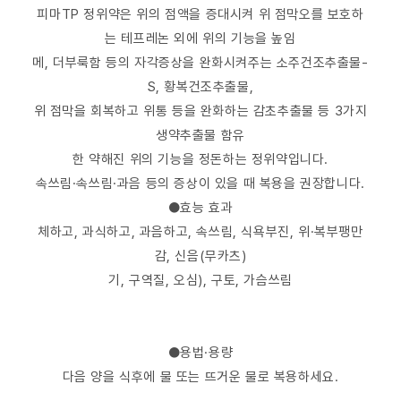
피마TP 정위약은 위의 점액을 증대시켜 위 점막오를 보호하
는 테프레논 외에 위의 기능을 높임
메, 더부룩함 등의 자각증상을 완화시켜주는 소주건조추출물-
S, 황복건조추출물,
위 점막을 회복하고 위통 등을 완화하는 감초추출물 등 3가지
생약추출물 함유
한 약해진 위의 기능을 정돈하는 정위약입니다.
속쓰림·속쓰림·과음 등의 증상이 있을 때 복용을 권장합니다.
●효능 효과
체하고, 과식하고, 과음하고, 속쓰림, 식욕부진, 위·복부팽만
감, 신음(무카츠)
기, 구역질, 오심), 구토, 가슴쓰림
●용법·용량
다음 양을 식후에 물 또는 뜨거운 물로 복용하세요.