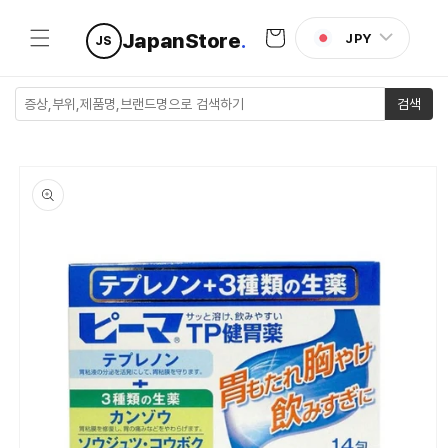
콘텐츠로
카
건너뛰기
JapanStore
.
JPY
JS
트
검색
제품 정보
로 건너뛰
기