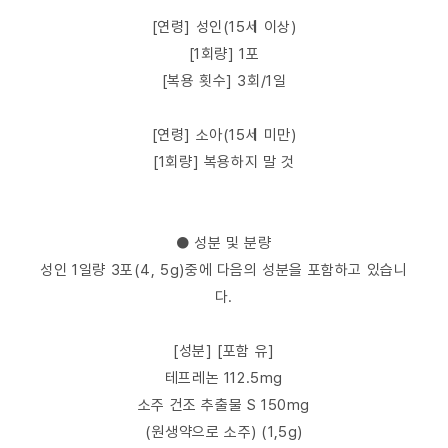
[연령] 성인(15세 이상)
[1회량] 1포
[복용 횟수] 3회/1일
[연령] 소아(15세 미만)
[1회량] 복용하지 말 것
● 성분 및 분량
성인 1일량 3포(4, 5g)중에 다음의 성분을 포함하고 있습니
다.
[성분] [포함 유]
테프레논 112.5mg
소주 건조 추출물 S 150mg
(원생약으로 소주) (1,5g)