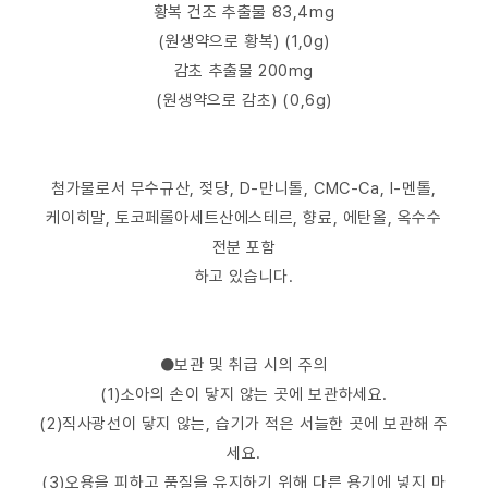
황복 건조 추출물 83,4mg
(원생약으로 황복) (1,0g)
감초 추출물 200mg
(원생약으로 감초) (0,6g)
첨가물로서 무수규산, 젖당, D-만니톨, CMC-Ca, l-멘톨,
케이히말, 토코페롤아세트산에스테르, 향료, 에탄올, 옥수수
전분 포함
하고 있습니다.
●보관 및 취급 시의 주의
(1)소아의 손이 닿지 않는 곳에 보관하세요.
(2)직사광선이 닿지 않는, 습기가 적은 서늘한 곳에 보관해 주
세요.
(3)오용을 피하고 품질을 유지하기 위해 다른 용기에 넣지 마