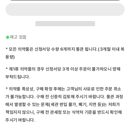
약
약
14
14
포
포
수
수
량
량
줄
늘
재고 있음
임
림
* 모든 의약품은 신청서당 수량 6개까지 통관 됩니다.(3개월 이내 복
용량)
* 제1류 의약품의 경우 신청서당 3개 이상 주문이 불가하오니 양해
부탁드립니다.
* 의약품 특성상, 구매 확정 후에는 고객님의 사유로 인한 주문 취소
가 불가능합니다. 구매 전 신중히 검토해 주시기 바랍니다. 통관 과정
에서 발생할 수 있는 문제(세관 반입 불가, 폐기, 지연 등)는 저희가
책임지지 않으니, 구매 전 관세청 또는 식약처 기준을 반드시 확인해
주시기 바랍니다.