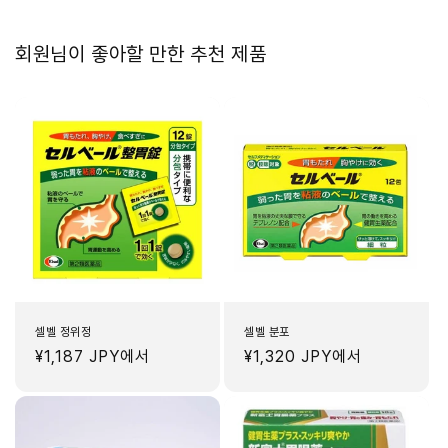
회원님이 좋아할 만한 추천 제품
셀벨 정위정
셀벨 분포
정
¥1,187 JPY
에서
정
¥1,320 JPY
에서
가
가