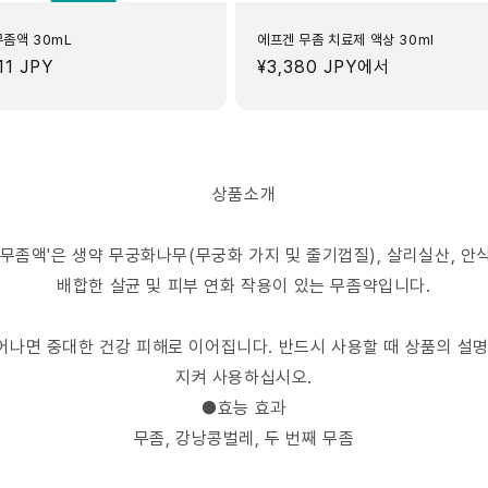
무좀액 30mL
에프겐 무좀 치료제 액상 30ml
11 JPY
정
¥3,380 JPY
에서
가
상품소개
무좀액'은 생약 무궁화나무(무궁화 가지 및 줄기껍질), 살리실산, 
배합한 살균 및 피부 연화 작용이 있는 무좀약입니다.
어나면 중대한 건강 피해로 이어집니다. 반드시 사용할 때 상품의 설명
지켜 사용하십시오.
●효능 효과
무좀, 강낭콩벌레, 두 번째 무좀