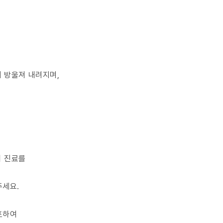
 방울져 내려지며,
의 진료를
주세요.
포하여