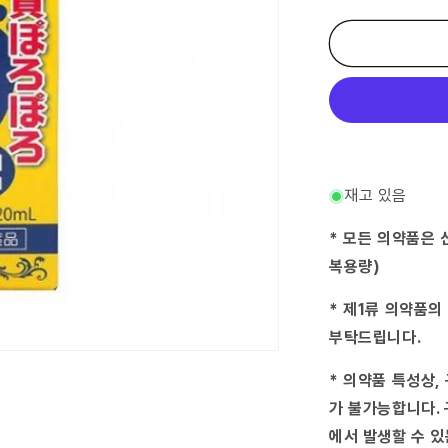
킨
피
무
좀
액
20mL
수
량
줄
임
재고 있음
* 모든 의약품은 
복용량)
* 제1류 의약품의
부탁드립니다.
* 의약품 특성상,
가 불가능합니다. 
에서 발생할 수 있