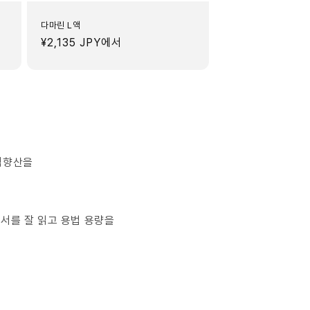
다마린 L액
정
¥2,135 JPY
에서
가
안식향산을
서를 잘 읽고 용법 용량을