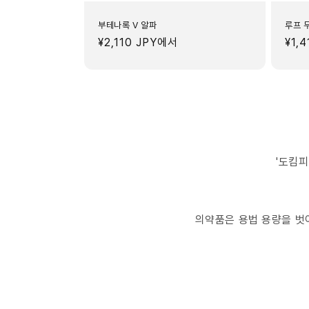
부테나록 V 알파
루프 
정
¥2,110 JPY
에서
정
¥1,4
가
가
'도킴피
의약품은 용법 용량을 벗