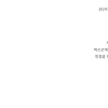
(6)
백선균에
청결을 