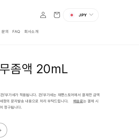
로
카
그
JPY
트
인
:1 문의
FAQ
회사소개
무좀액 20mL
 관/부가세가 적용됩니다. 관/부가세는 재팬스토어에서 결재한 금액
관세청의 문자발송 내용으로 처리 부탁드립니다.
배송료
는 결제 시
어 청구됩니다.
도