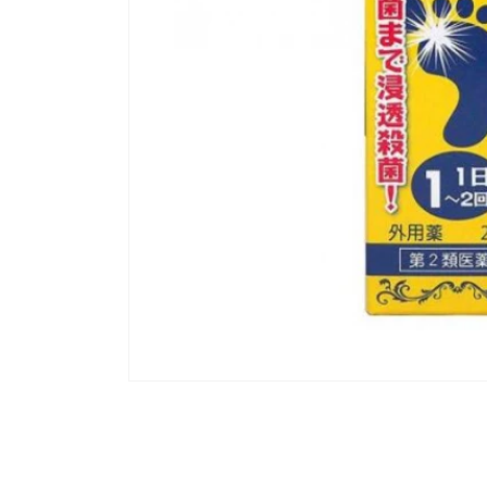
모
달
에
서
미
디