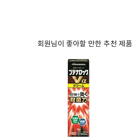
어
1
열
기
회원님이 좋아할 만한 추천 제품