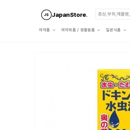
콘텐츠로
건너뛰기
JapanStore
.
JS
의약품
의약외품 / 생활용품
일본식품
제품 정보
로 건너뛰
기