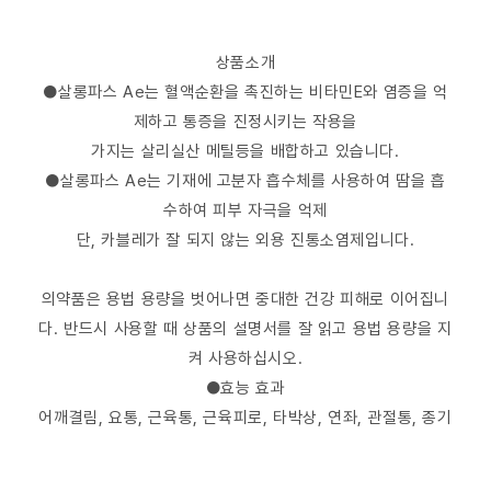
상품소개
●살롱파스 Ae는 혈액순환을 촉진하는 비타민E와 염증을 억
제하고 통증을 진정시키는 작용을
가지는 살리실산 메틸등을 배합하고 있습니다.
●살롱파스 Ae는 기재에 고분자 흡수체를 사용하여 땀을 흡
수하여 피부 자극을 억제
단, 카블레가 잘 되지 않는 외용 진통소염제입니다.
의약품은 용법 용량을 벗어나면 중대한 건강 피해로 이어집니
다. 반드시 사용할 때 상품의 설명서를 잘 읽고 용법 용량을 지
켜 사용하십시오.
●효능 효과
어깨결림, 요통, 근육통, 근육피로, 타박상, 연좌, 관절통, 종기