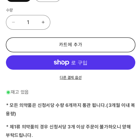
수량
샤
샤
론
론
파
파
스
스
카트에 추가
Ae
Ae
수
수
량
량
줄
늘
임
림
다른 결제 옵션
재고 있음
* 모든 의약품은 신청서당 수량 6개까지 통관 됩니다.(3개월 이내 복
용량)
* 제1류 의약품의 경우 신청서당 3개 이상 주문이 불가하오니 양해
부탁드립니다.