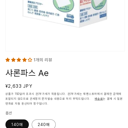
모
달
1개의 리뷰
에
서
샤론파스 Ae
미
디
어
1
정
¥2,633 JPY
열
가
기
상품가 150달러 초과시 관/부가세가 적용됩니다. 관/부가세는 재팬스토어에서 결재한 금액에
포함되지 않으므로 관세청의 문자발송 내용으로 처리 부탁드립니다.
배송료
는 결제 시 일본
엔화로 자동 환산되어 청구됩니다.
옵션
140매
240매