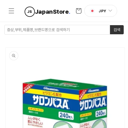
콘텐츠로
카
건너뛰기
JapanStore
.
JPY
JS
트
검색
제품 정보
로 건너뛰
기