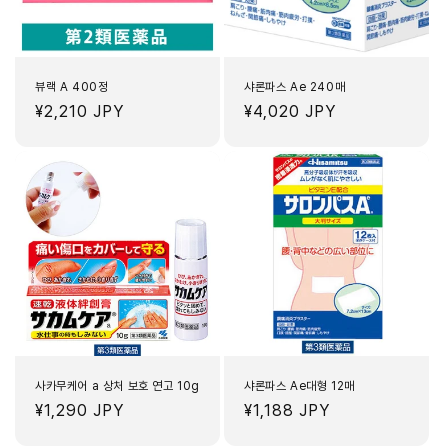
뷰랙 A 400정
샤론파스 Ae 240매
정
¥2,210 JPY
정
¥4,020 JPY
가
가
사카무케어 a 상처 보호 연고 10g
샤론파스 Ae대형 12매
정
¥1,290 JPY
정
¥1,188 JPY
가
가