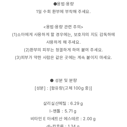
●용법·용량
1일 수회 환부에 부착해 주세요.
<용법·용량 관련 주의>
(1)소아에게 사용하게 할 경우에는, 보호자의 지도 감독하에
사용하게 해 주세요.
(2)환부의 피부는 청결하게 하여 붙여 주세요.
(3)피부가 약한 사람은 같은 곳에는 계속 붙이지 마세요.
● 성분 및 분량
[성분] : [함유량(고체 100g 중)]
살리실산메틸 : 6.29ｇ
l-멘톨 : 5.71ｇ
비타민 E 아세트산 에스테르 : 2.00ｇ
dl-칸후루 : 1.24ｇ