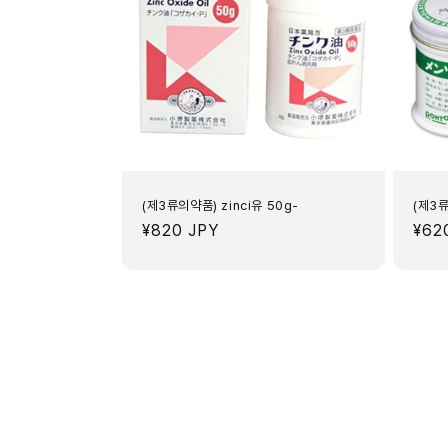
(제3류의약품) zinci유 50g-
(제3
정
¥820 JPY
정
¥62
가
가