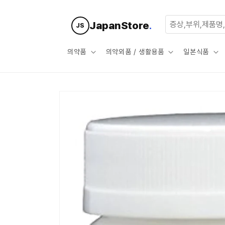
콘텐츠로
건너뛰기
JapanStore
.
JS
의약품
의약외품 / 생활용품
일본식품
제품 정보
로 건너뛰
기