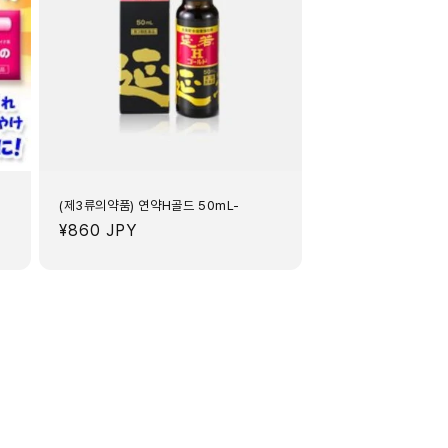
(제3류의약품) 연약H골드 50mL-
정
¥860 JPY
가