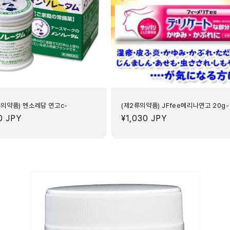
류의약품) 멘소레담 연고c-
(제2류의약품) JFfee메리나연고 20g-
0 JPY
정
¥1,030 JPY
가