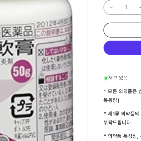
(제
3
류
의
약
품)
아
연
화
연
고
재고 있음
50g-
수
* 모든 의약품은 
량
복용량)
줄
임
* 제1류 의약품의
부탁드립니다.
* 의약품 특성상,