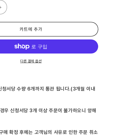
(제
3
류
의
카트에 추가
약
품)
아
연
화
다른 결제 옵션
연
고
50g-
수
신청서당 수량 6개까지 통관 됩니다.(3개월 이내
량
늘
림
 경우 신청서당 3개 이상 주문이 불가하오니 양해
 구매 확정 후에는 고객님의 사유로 인한 주문 취소