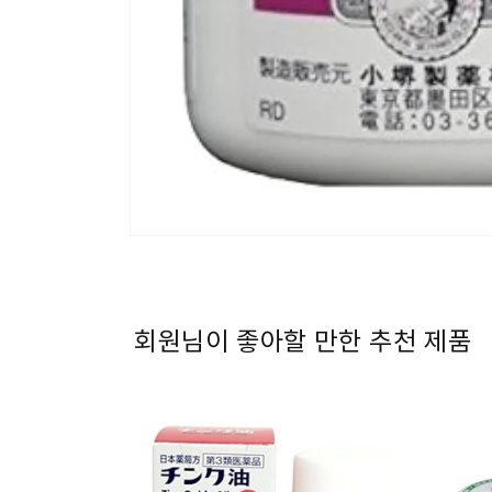
모
달
에
서
미
디
회원님이 좋아할 만한 추천 제품
어
1
열
기